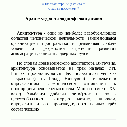
// главная страница сайта //
// карта проектов //
Архитектура и ландшафтный дизайн
Архитектура - одна из наиболее всеобъемлющих
областей человеческой деятельности, занимающаяся
организацией пространства и решающая любые
задачи, от разработки стратегий развития
агломераций до дизайна дверных ручек.
По словам древнеримского архитектора Витрувия,
архитектура основывается на трёх началах: лат.
firmitas - прочность, лат. utilitas - польза и лат. venustas
- красота (т. н. Триада Витрувия) - и лежит в
определённом гармоническом отношении к
пропорциям человеческого тела. Много позже (в XV
веке) Альберти добавил четвёртое начало -
целесообразность, которую можно, впрочем,
определить и как производную от первых трёх
составляющих.