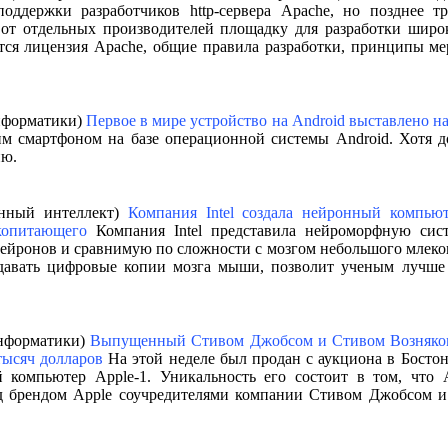
ддержки разработчиков http-сервера Apache, но позднее т
от отдельных производителей площадку для разработки широ
тся лицензия Apache, общие правила разработки, принципы ме
информатики)
Первое в мире устройство на Android выставлено н
м смартфоном на базе операционной системы Android. Хотя д
ию.
енный интеллект)
Компания Intel создала нейронный компью
копитающего
Компания Intel представила нейроморфную систе
ейронов и сравнимую по сложности с мозгом небольшого млеко
давать цифровые копии мозга мыши, позволит ученым лучше 
информатики)
Выпущенный Стивом Джобсом и Стивом Возняком
тысяч долларов
На этой неделе был продан с аукциона в Бостон
компьютер Apple-1. Уникальность его состоит в том, что 
д брендом Apple соучредителями компании Стивом Джобсом 