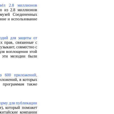
вёл 2.8 миллионов
ю из 2.8 миллионов
музей Соединенных
ние и использование
одий для защиты от
х прав, связанные с
узыкант, совместно с
для воплощения этой
м эти мелодии были
ло 600 приложений,
риложений, в которых
 программам также
форму для публикации
e), который поможет
 китайские компании