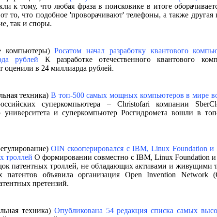
ли к тому, что любая фраза в поисковике в итоге оборачивае
вот то, что подобное 'проворачивают' телефоны, а также друга
е, так и споры.
ые компьютеры)
Росатом начал разработку квантового компь
да рублей
К разработке отечественного квантового ком
т оценили в 24 миллиарда рублей.
льная техника)
В топ-500 самых мощных компьютеров в мире в
сийских суперкомпьютера – Christofari компании SberCl
го университета и суперкомпьютер Росгидромета вошли в то
регулирование)
OIN скооперировался с IBM, Linux Foundation и 
х троллей
О формировании совместно с IBM, Linux Foundation и 
ок патентных троллей, не обладающих активами и живущими то
х патентов объявила организация Open Invention Network (
атентных претензий.
ельная техника)
Опубликована 54 редакция списка самых выс