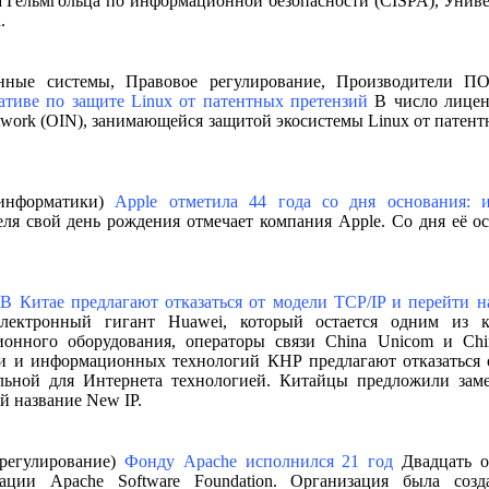
 Гельмгольца по информационной безопасности (CISPA), Униве
.
онные системы, Правовое регулирование, Производители П
ативе по защите Linux от патентных претензий
В число лицен
etwork (OIN), занимающейся защитой экосистемы Linux от патен
 информатики)
Apple отметила 44 года со дня основания: 
ля свой день рождения отмечает компания Apple. Со дня её ос
)
В Китае предлагают отказаться от модели TCP/IP и перейти н
ектронный гигант Huawei, который остается одним из 
онного оборудования, операторы связи China Unicom и Chi
 и информационных технологий КНР предлагают отказаться о
льной для Интернета технологией. Китайцы предложили зам
й название New IP.
 регулирование)
Фонду Apache исполнился 21 год
Двадцать о
зации Apache Software Foundation. Организация была созд