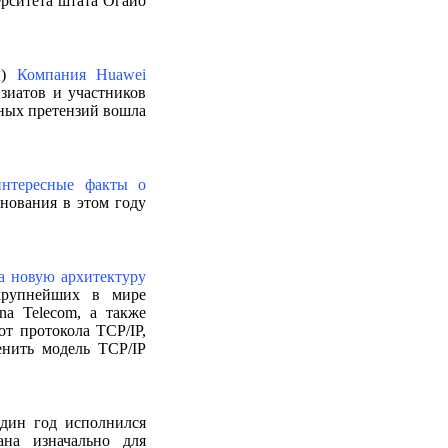
рситета штата Огайо
О)
Компания Huawei
зиатов и участников
тных претензий вошла
интересные факты о
нования в этом году
а новую архитектуру
крупнейших в мире
na Telecom, а также
т протокола TCP/IP,
енить модель TCP/IP
дин год исполнился
ана изначально для