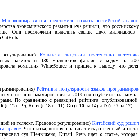
)
Минэкономразвития предложило создать российский аналог
рства экономического развития РФ решили, что российском
илище. Они предложили выделить свыше двух миллиардов 
а GitHub.
е регулирование)
Копилефт лицензии постепенно вытесняю
тых пакетов и 130 миллионов файлов с кодом на 200
ировала компания WhiteSource и пришла к выводу, что доля
ограммирования)
Рейтинги популярности языков программиро
и языков программирования за 2019 год опубликовала компан
ерами. По сравнению с редакцией рейтинга, опубликованной 
t (с 15 на 9), Ruby (с 18 на 11), Go (с 16 на 14) и D (с 25 на 17).
нный интеллект, Правовое регулирование)
Китайский суд решил
им правом
Что статья, которую написал искусственный интелле
становил суд Шеньчженя, Китай. Речь идет о статье, которая