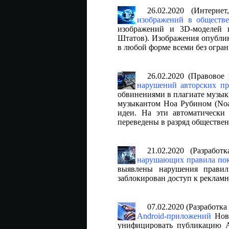
26.02.2020 (Интерне
изображений в обществе
изображений и 3D-моделей 
Штатов). Изображения опублик
в любой форме всеми без огра
26.02.2020 (Правовое
нарушений авторских пр
обвинениями в плагиате музыки
музыкантом Ноа Рубином (Noa
идеи. На эти автоматически
переведены в разряд обществен
21.02.2020 (Разрабо
нарушающих правила пок
выявлены нарушения правил
заблокирован доступ к реклам
07.02.2020 (Разработк
Android-приложений
Новы
унифицировать публикацию An