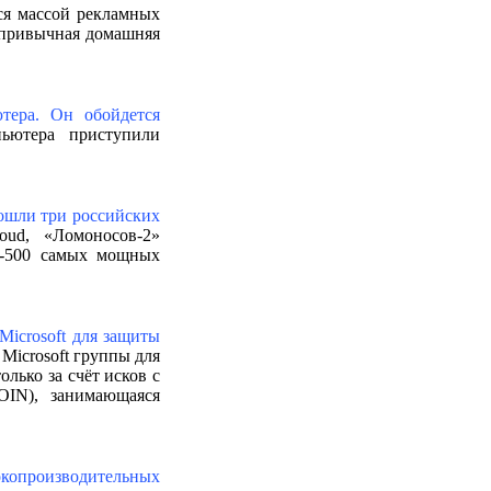
тся массой рекламных
я привычная домашняя
ютера. Он обойдется
пьютера приступили
ошли три российских
oud, «Ломоносов-2»
п-500 самых мощных
Microsoft для защиты
Microsoft группы для
лько за счёт исков с
OIN), занимающаяся
окопроизводительных