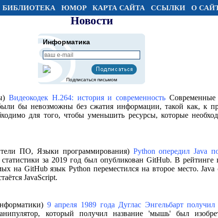
БИБЛИОТЕКА
ЮМОР
КАРТА САЙТА
ССЫЛКИ
О САЙ
Новости
Информатика
Подписаться письмом
мы)
Видеокодек H.264: история и современность
Современные 
были бы невозможны без сжатия информации, такой как, к пр
бходимо для того, чтобы уменьшить ресурсы, которые необхо
дители ПО, Языки программирования)
Python опередил Java п
статистики за 2019 год был опубликован GitHub. В рейтинге 
ых на GitHub язык Python переместился на второе место. Java 
аётся JavaScript.
 информатики)
9 апреля 1989 года Дуглас Энгельбарт получил
ипулятор, который получил название 'мышь' был изобре