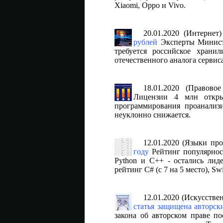
Xiaomi, Oppo и Vivo.
20.01.2020 (Интернет
рублей
Эксперты Министе
требуется российское хран
отечественного аналога сервис
18.01.2020 (Правово
Лицензии 4 млн откры
программирования проанализ
неуклонно снижается.
12.01.2020 (Языки пр
году
Рейтинг популярност
Python и C++ - остались лид
рейтинг C# (с 7 на 5 место), Swif
12.01.2020 (Искусстве
статья защищена авторск
закона об авторском праве по