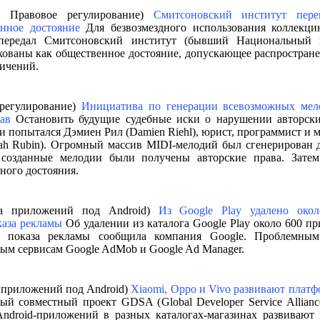
т, Правовое регулирование)
Смитсоновский институт пере
нное достояние
Для безвозмездного использования коллекци
передал Смитсоновский институт (бывший Национальный 
ованы как общественное достояние, допускающее распростране
ничений.
 регулирование)
Инициатива по генерации всевозможных мел
ав
Остановить будущие судебные иски о нарушении авторски
 попытался Дэмиен Рил (Damien Riehl), юрист, программист и м
h Rubin). Огромный массив MIDI-мелодий был сгенерирован 
 созданные мелодии были получены авторские права. Зате
ного достояния.
тка приложений под Android)
Из Google Play удалено око
аза рекламы
Об удалении из каталога Google Play около 600 п
 показа рекламы сообщила компания Google. Проблемным
ным сервисам Google AdMob и Google Ad Manager.
а приложений под Android)
Xiaomi, Oppo и Vivo развивают плат
й совместный проект GDSA (Global Developer Service Allianc
droid-приложений в разных каталогах-магазинах развивают