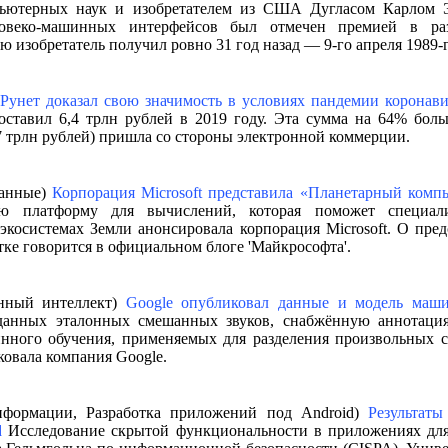
пьютерных наук и изобретателем из США Дугласом Карлом Э
ловеко-машинных интерфейсов был отмечен премией в ра
ю изобретатель получил ровно 31 год назад — 9-го апреля 1989-г
Рунет доказал свою значимость в условиях пандемии коронав
ставил 6,4 трлн рублей в 2019 году. Эта сумма на 64% больш
7 трлн рублей) пришла со стороны электронной коммерции.
данные)
Корпорация Microsoft представила «Планетарный комп
ю платформу для вычислений, которая поможет специали
 экосистемах Земли анонсировала корпорация Microsoft. О пре
отке говорится в официальном блоге 'Майкрософта'.
енный интеллект)
Google опубликовал данные и модель маши
анных эталонных смешанных звуков, снабжённую аннотаци
инного обучения, применяемых для разделения произвольных 
овала компания Google.
информации, Разработка приложений под Android)
Результаты
d
Исследование скрытой функциональности в приложениях для