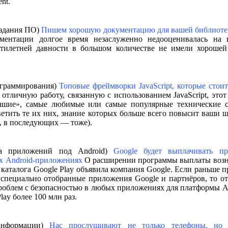
nt.
оздания ПО)
Пишем хорошую документацию для вашей библиоте
ментации долгое время незаслуженно недооценивалась на 
тилетней давности в большом количестве не имели хорошей 
ограммирования)
Топовые фреймворки JavaScript, которые стоит
отличную работу, связанную с использованием JavaScript, этот
учшие», самые любимые или самые популярные технические с
етить те их них, знание которых больше всего повысит ваши 
м, в последующих — тоже).
тка приложений под Android)
Google будет выплачивать п
х Android-приложениях
О расширении программы выплаты возн
 каталога Google Play объявила компания Google. Если раньше 
 специально отобранные приложения Google и партнёров, то о
роблем с безопасностью в любых приложениях для платформы A
lay более 100 млн раз.
 информации)
Нас прослушивают не только телефоны, но 