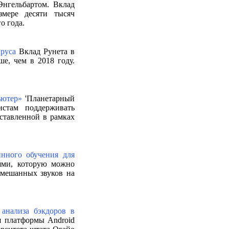
нгельбартом. Вклад
змере десяти тысяч
о года.
ируса
Вклад Рунета в
е, чем в 2018 году.
ьютер»
'Планетарный
стам поддерживать
дставленной в рамках
нного обучения для
ями, которую можно
смешанных звуков на
 анализа бэкдоров в
 платформы Android