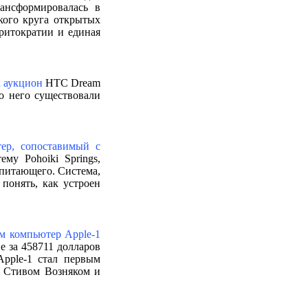
рансформировалась в
кого круга открытых
ритократии и единая
а аукцион
HTC Dream
о него существовали
тер, сопоставимый с
му Pohoiki Springs,
питающего. Система,
понять, как устроен
 компьютер Apple-1
е за 458711 долларов
Apple-1 стал первым
и Стивом Возняком и