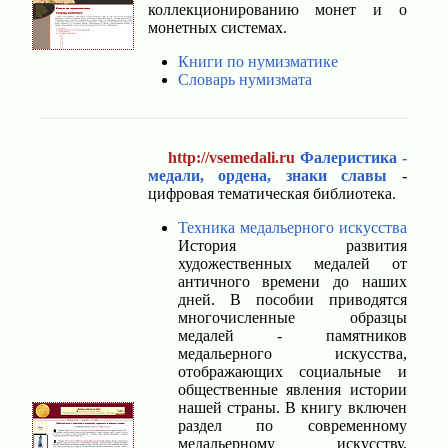
коллекционированию монет и о
монетных системах.
Книги по нумизматике
Словарь нумизмата
http://vsemedali.ru
Фалеристика -
медали, ордена, знаки славы
-
цифровая тематическая библиотека.
Техника медальерного искусства
История развития
художественных медалей от
античного времени до наших
дней. В пособии приводятся
многочисленные образцы
медалей - памятников
медальерного искусства,
отображающих социальные и
общественные явления истории
нашей страны. В книгу включен
раздел по современному
медальерному искусству,