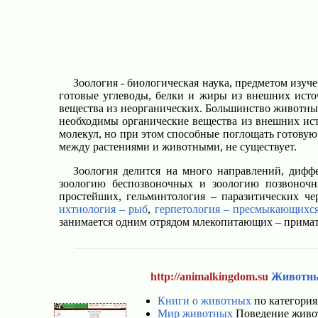
Зоология - биологическая наука, предметом изу
готовые углеводы, белки и жиры из внешних источ
вещества из неорганических. Большинство животны
необходимы органические вещества из внешних ист
молекул, но при этом способные поглощать готовую
между растениями и животными, не существует.
Зоология делится на много направлений, дифф
зоологию беспозвоночных и зоологию позвоночн
простейших, гельминтология – паразитических че
ихтиология – рыб
,
герпетология – пресмыкающихс
занимается одним отрядом млекопитающих – прима
http://animalkingdom.su
Животн
Книги о животных
по категория
Мир животных
Поведение живот