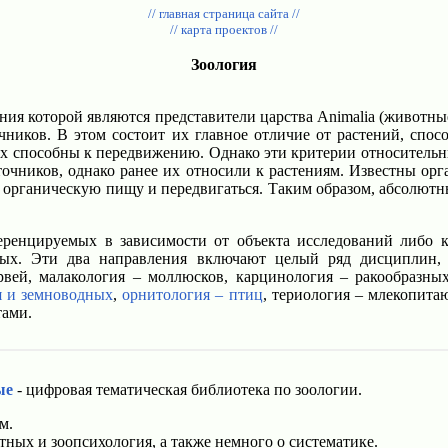
// главная страница сайта //
// карта проектов //
Зоология
чения которой являются представители царства Animalia (живо
ников. В этом состоит их главное отличие от растений, спо
х способны к передвижению. Однако эти критерии относительн
очников, однако ранее их относили к растениям. Известны ор
 органическую пищу и передвигаться. Таким образом, абсолют
еренцируемых в зависимости от объекта исследований либо 
ых. Эти два направления включают целый ряд дисциплин, на
рвей, малакология – моллюсков, карцинология – ракообразных
я и земноводных
,
орнитология – птиц
, териология – млекопита
тами.
ые
- цифровая тематическая библиотека по зоологии.
м.
ных и зоопсихология, а также немного о систематике.