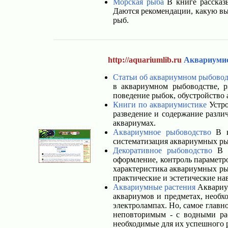
Морская рыба
В книге рассказы
Даются рекомендации, какую выб
рыб.
http://aquariumlib.ru
Аквариуми
Статьи об аквариумном рыбовод
в аквариумном рыбоводстве, 
поведение рыбок, обустройство 
Книги по аквариумистике
Устро
разведение и содержание разли
аквариумах.
Аквариумное рыбоводство
В кн
систематизация аквариумных рыб
Декоративное рыбоводство
В к
оформление, контроль параметр
характеристика аквариумных ры
практические и эстетические н
Аквариумные растения
Аквариум
аквариумов и предметах, необх
электролампах. Но, самое главн
неповторимым - с водными рас
необходимые для их успешного р