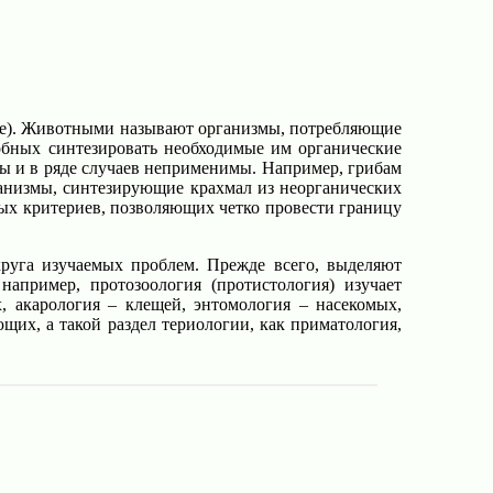
тные). Животными называют организмы, потребляющие
собных синтезировать необходимые им органические
ы и в ряде случаев неприменимы. Например, грибам
ганизмы, синтезирующие крахмал из неорганических
ных критериев, позволяющих четко провести границу
круга изучаемых проблем. Прежде всего, выделяют
пример, протозоология (протистология) изучает
, акарология – клещей, энтомология – насекомых,
ющих, а такой раздел териологии, как приматология,