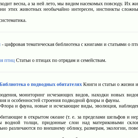
ходит весна, а за ней лето, мы видим насекомых повсюду. Их ж
зни этих животных необычайно интересен, инстинкты сложны 
систематика.
я
- цифровая тематическая библиотека с книгами и статьями о пт
я птиц
Статьи о птицах по отрядам и семействам.
 Библиотека о подводных обитателях
Книги и статьи о жизни и
дения, мониторинг исчезающих видов, находки новых видов
ния и особенностей строения подводной флоры и фауны.
Флора и фауна, новые и исчезающие виды, эволюция, наблюден
битающие в открытом океане (т. е. за пределами шельфов и нер
ты водной толщи, придонные слои над материковыми скло
ьно различаются по внешнему облику, размерам, экологии, пов