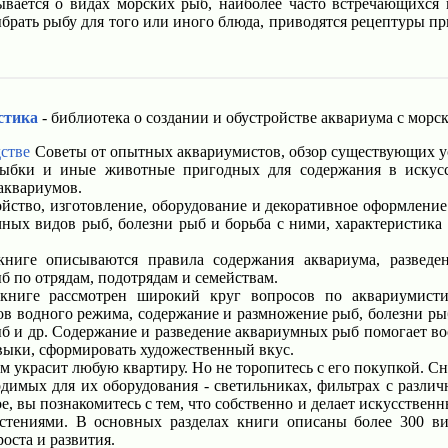
вается о видах морских рыб, наиболее часто встречающихся в
рать рыбу для того или иного блюда, приводятся рецептуры пр
стика
- библиотека о создании и обустройстве аквариума с мо
стве
Советы от опытных аквариумистов, обзор существующих ус
рыбки и иные животные пригодных для содержания в искусс
аквариумов.
йство, изготовление, оборудование и декоративное оформление
чных видов рыб, болезни рыб и борьба с ними, характеристик
иге описываются правила содержания аквариума, разведе
 по отрядам, подотрядам и семействам.
ниге рассмотрен широкий круг вопросов по аквариумистик
ов водного режима, содержание и размножение рыб, болезни рыб
б и др. Содержание и разведение аквариумных рыб помогает во
авыки, сформировать художественный вкус.
 украсит любую квартиру. Но не торопитесь с его покупкой. Сна
одимых для их оборудования - светильниках, фильтрах с различ
ое, вы познакомитесь с тем, что собственно и делает искусстве
тениями. В основных разделах книги описаны более 300 ви
оста и развития.