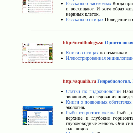
Рассказы о насекомых
Когда при
и восхищают. И хотя образ жи
нервных клеток.
Рассказы о птицах
Поведение и 
http://ornithology.su
Орнитологи
Книги о птицах
по тематикам.
Иллюстрированная энциклопеди
http://aqualib.ru
Гидробиология.
Статьи по гидробиологии
Наблю
эволюция, исследования поведе
Книги о подводных обитателях
экология.
Рыбы открытого океана
Рыбы, о
верхние и глубокие горизон
глубоководные желоба. Они сил
тыс. видов.