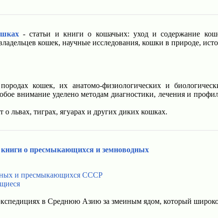
ошках
- статьи и книги о кошачьих: уход и содержание кош
 владельцев кошек, научные исследования, кошки в природе, ис
ородах кошек, их анатомо-физиологических и биологическ
бое внимание уделено методам диагностики, лечения и профи
 о львах, тиграх, ягуарах и других диких кошках.
- книги о пресмыкающихся и земноводных
одных и пресмыкающихся СССР
ющиеся
экспедициях в Среднюю Азию за змеиным ядом, который широко