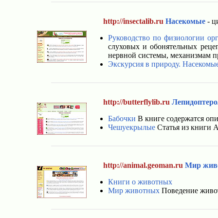
http://insectalib.ru
Насекомые
- ц
Руководство по физиологии ор
слуховых и обонятельных рецеп
нервной системы, механизмам п
Экскурсия в природу. Насекомы
http://butterflylib.ru
Лепидоптеро
Бабочки
В книге содержатся опи
Чешуекрылые
Статья из книги А
http://animal.geoman.ru
Мир жив
Книги о животных
Мир животных
Поведение живот