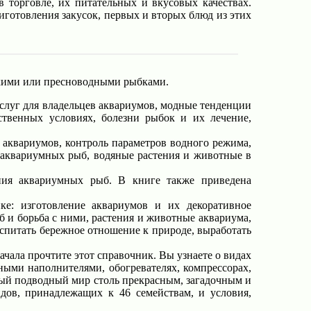
 торговле, их питательных и вкусовых качествах.
иготовления закусок, первых и вторых блюд из этих
рскими или пресноводными рыбками.
луг для владельцев аквариумов, модные тенденции
твенных условиях, болезни рыбок и их лечение,
 аквариумов, контроль параметров водного режима,
а аквариумных рыб, водяные растения и животные в
ния аквариумных рыб. В книге также приведена
е: изготовление аквариумов и их декоративное
 и борьба с ними, растения и животные аквариума,
спитать бережное отношение к природе, выработать
чала прочтите этот справочник. Вы узнаете о видах
ными наполнителями, обогревателях, компрессорах,
нный подводный мир столь прекрасным, загадочным и
дов, принадлежащих к 46 семействам, и условия,