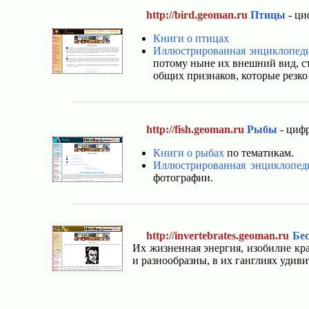
http://bird.geoman.ru
Птицы
- ци
Книги о птицах
Иллюстрированная энциклопед
потому ныне их внешний вид, ст
общих признаков, которые резк
http://fish.geoman.ru
Рыбы
- цифр
Книги о рыбах
по тематикам.
Иллюстрированная энциклопед
фотографии.
http://invertebrates.geoman.ru
Бе
Их жизненная энергия, изобилие кр
и разнообразны, в их ганглиях удив