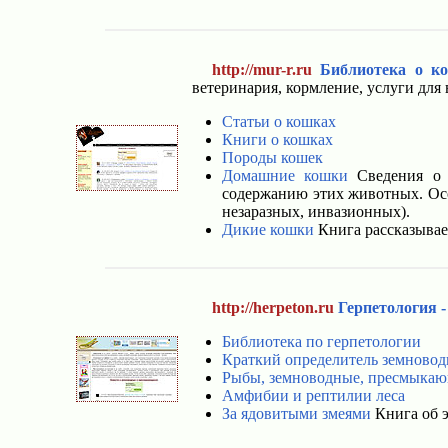
http://mur-r.ru
Библиотека о к
ветеринария, кормление, услуги для
Статьи о кошках
Книги о кошках
Породы кошек
Домашние кошки
Сведения о п
содержанию этих животных. Осо
незаразных, инвазионных).
Дикие кошки
Книга рассказывает
http://herpeton.ru
Герпетология 
Библиотека по герпетологии
Краткий определитель земнов
Рыбы, земноводные, пресмыка
Амфибии и рептилии леса
За ядовитыми змеями
Книга об 