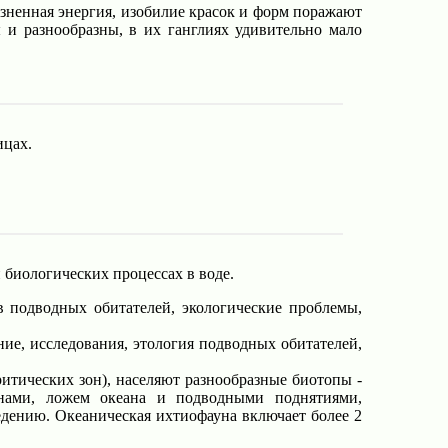
изненная энергия, изобилие красок и форм поражают
и разнообразны, в их ганглиях удивительно мало
ицах.
 биологических процессах в воде.
 подводных обитателей, экологические проблемы,
ие, исследования, этология подводных обитателей,
итических зон), населяют разнообразные биотопы -
нами, ложем океана и подводными поднятиями,
едению. Океаническая ихтиофауна включает более 2