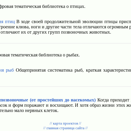
фровая тематическая библиотека о птицах.
ия птиц
В ходе своей продолжительной эволюции птицы приспо
роение клюва, ноги и другие части тела отличаются огромным р
о отличают их от других групп позвоночных животных.
овая тематическая библиотека о рыбах.
ия рыб
Общепринятая систематика рыб, краткая характеристи
спозвоночные (от простейших до насекомых)
Когда приходит в
асок и форм поражают и восхищают. И хотя образ жизни этих 
ительно мало нервных клеток.
// карта проектов //
// главная страница сайта //