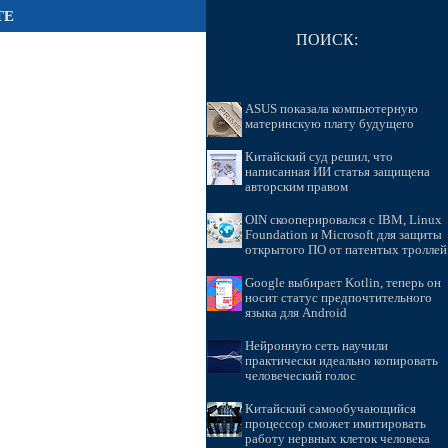
ТЕ
ПОИСК:
ASUS показала компьютерную
материнскую плату будущего
Китайский суд решил, что
написанная ИИ статья защищена
авторским правом
OIN скооперировался с IBM, Linux
Foundation и Microsoft для защиты
открытого ПО от патентых троллей
Google выбирает Kotlin, теперь он
носит статус предпочтительного
языка для Android
Нейронную сеть научили
практически идеально копировать
человеческий голос
Китайский самообучающийся
процессор сможет имитировать
работу нервных клеток человека