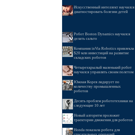
Искусственный интеллект научился
диагностировать болезни детей
Робот Boston Dynamics научился
делать сальто
Компания inVia Robotics привлекла
$20 млн инвестиций на развитие
складских роботов
Четырехкрылый маленький робот
научился управлять своим полетом
Южная Корея лидирует по
количеству промышленных
роботов
Десять проблем робототехники на
следующие 10 лет
Новый алгоритм проложит
траектории движения для роботов
Honda показала робота для
спасательных операций