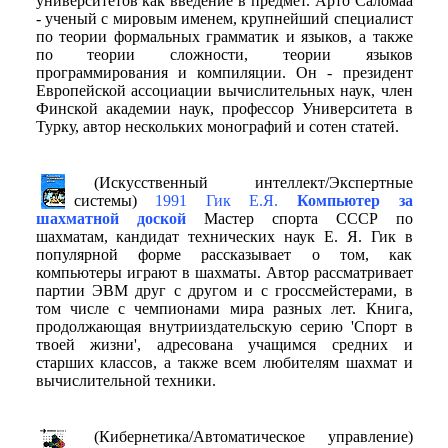
университетов как введение в предмет. Арто Саломаа
- ученый с мировым именем, крупнейший специалист
по теории формальных грамматик и языков, а также
по теории сложности, теории языков
программирования и компиляции. Он - президент
Европейской ассоциации вычислительных наук, член
Финской академии наук, профессор Университета в
Турку, автор нескольких монографий и сотен статей.
(Искусственный интеллект/Экспертные
системы)
1991 Гик Е.Я.
Компьютер за
шахматной доской
Мастер спорта СССР по
шахматам, кандидат технических наук Е. Я. Гик в
популярной форме рассказывает о том, как
компьютеры играют в шахматы. Автор рассматривает
партии ЭВМ друг с другом и с гроссмейстерами, в
том числе с чемпионами мира разных лет. Книга,
продолжающая внутрииздательскую серию 'Спорт в
твоей жизни', адресована учащимся средних и
старших классов, а также всем любителям шахмат и
вычислительной техники.
(Кибернетика/Автоматическое управление)