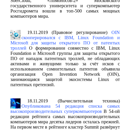
SberCloud, «Ломоносов-2» Московского
государственного университета и суперкомпьютер
Росгидромета вошли в топ-500 самых мощных
компьютеров мира.
19.11.2019 (Правовое регулирование)
OIN
скооперировался с IBM, Linux Foundation и
Microsoft для защиты открытого ПО от патентых
троллей
О формировании совместно с IBM, Linux
Foundation и Microsoft группы для защиты открытого
ПО от нападок патентных троллей, не обладающих
активами и живущими только за счёт исков с
использованием сомнительных патентов объявила
организация Open Invention Network (OIN),
занимающаяся защитой экосистемы Linux от
патентных претензий.
18.11.2019 (Вычислительная техника)
Опубликована 54 редакция списка самых
высокопроизводительных суперкомпьютеров
В 54-ой
редакции рейтинга самых высокопроизводительных
компьютеров мира десятка лидеров осталась прежней.
На первом месте в рейтинге кластер Summit развёрнут