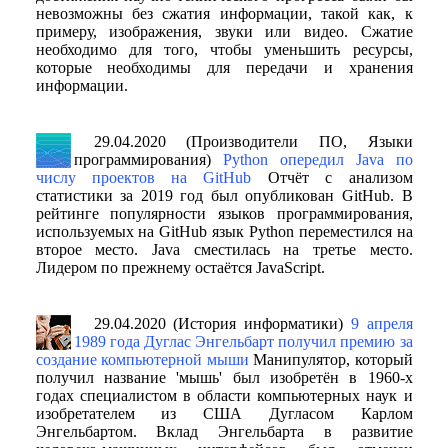
невозможны без сжатия информации, такой как, к
примеру, изображения, звуки или видео. Сжатие
необходимо для того, чтобы уменьшить ресурсы,
которые необходимы для передачи и хранения
информации.
29.04.2020 (Производители ПО, Языки
программирования)
Python опередил Java по
числу проектов на GitHub
Отчёт с анализом
статистики за 2019 год был опубликован GitHub. В
рейтинге популярности языков программирования,
используемых на GitHub язык Python переместился на
второе место. Java сместилась на третье место.
Лидером по прежнему остаётся JavaScript.
29.04.2020 (История информатики)
9 апреля
1989 года Дуглас Энгельбарт получил премию за
создание компьютерной мыши
Манипулятор, который
получил название 'мышь' был изобретён в 1960-х
годах специалистом в области компьютерных наук и
изобретателем из США Дугласом Карлом
Энгельбартом. Вклад Энгельбарта в развитие