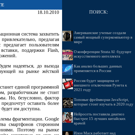
ТЕ
ПОИСК:
18.10.2010
Американские ученые создали
рационная система захватить
самый мощный суперкомпьютер в
привлекательно, предлагая
мире
 предлагает пользователям
ставки, поддержки Flash,
О конференции Strata AI: будущее
ложений.
искусственного интеллекта
удем надеяться, до выхода
Как анализ больших данных
ствующей на рынке жёсткой
применяется в России
Россия будет защищена от
внешнего отключения Рунета к
 станет единой программной
2021 году
м, разработчикам не стоит
ы. Но, безусловно, фактор
Топовые фреймворки JavaScript,
 предпочтут оставить более
которые стоит изучать в 2020 году
 будет им доступна.
Нейросеть поставила диагноз
блемы фрагментации. Google
быстрее 15 лучших китайских
врачей
ства смартфонов сторонним
аниями. Поэтому на рынке
Илон Маск работает над