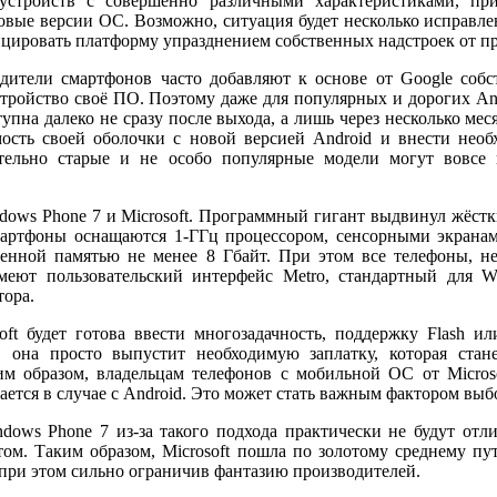
-устройств с совершенно различными характеристиками, пр
овые версии ОС. Возможно, ситуация будет несколько исправле
ицировать платформу упразднением собственных надстроек от п
дители смартфонов часто добавляют к основе от Google собс
устройство своё ПО. Поэтому даже для популярных и дорогих A
упна далеко не сразу после выхода, а лишь через несколько ме
ость своей оболочки с новой версией Android и внести необ
ительно старые и не особо популярные модели могут вовсе
dows Phone 7 и Microsoft. Программный гигант выдвинул жёстк
смартфоны оснащаются 1-ГГц процессором, сенсорными экрана
енной памятью не менее 8 Гбайт. При этом все телефоны, не
имеют пользовательский интерфейс Metro, стандартный для W
тора.
soft будет готова ввести многозадачность, поддержку Flash
 она просто выпустит необходимую заплатку, которая стан
м образом, владельцам телефонов с мобильной ОС от Microso
ется в случае с Android. Это может стать важным фактором выб
ows Phone 7 из-за такого подхода практически не будут отли
том. Таким образом, Microsoft пошла по золотому среднему пу
 при этом сильно ограничив фантазию производителей.