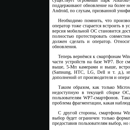
существует огромный парк Android
поддерживают обновление на более н
Android, по слухам, призванной униф
Необходимо помнить, что произво
оператор тоже старается встроить в 
версия мобильной ОС становится дост
полностью протестировать совместим
должен сделать и оператор. Относ
обновления.
Теперь вернёмся к смартфонам Win
части устройств на базе WP7. Все 
выше, 5-Мп камерами и выше, встро
(Samsung, HTC, LG, Dell и т. д.), 
дополнений от производителя и опера
Таким образом, как только Micro
недоступную в текущей сборке ОС,
пользователям WP7-смартфонов. Таки
проблема фрагментации, какая наблюда
С другой стороны, смартфоны Wind
выбор будет ограничен только форма
предоставив пользователям выбор, но