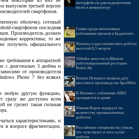
ичём некоторые из них не
интерфейсом для подключения
на выпуском третьей версии
мозга к компьютеру
роизводителей смартфонов.
твенную оболочку, сотовый
ndroid-смартфонов последняя
Гонки среди автономных
сяцев. Производитель должен
робомашин прошли в Будапеште
ходимые коррективы; то же
 не получить официального
Японец создал гигантского робота
высотой 8,5 метров
Alibaba запустил в Шанхае
ие требования к аппаратной
роботизированный ресторан
ми с диагональю 3 дюйма и
Robot.He
зависимо от производителя
indows Phone 7 без всяких
Boston Dynamics назвала дату
массового производства SpotMini
 или любую другую функцию,
В Японии с собачками AIBO
прощаются в храме
ет сразу же доступна всем
ft не грозит такая сильная
Южная Корея лидирует по
ора.
количеству промышленных
роботов
чаться характеристиками, и
ти в вопросе фрагментации,
Российские специалисты узнали,
что чувствуют и чего хотят
роботы