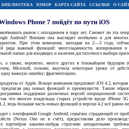
БИБЛИОТЕКА
ЮМОР
КАРТА САЙТА
ССЫЛКИ
О САЙ
Windows Phone 7 пойдёт по пути iOS
завоёвывать рынок с опозданием в пару лет. Сможет ли эта опе
gle Android? Внешне она выглядит необычно и для многих 
урентов. При этом компания, запоздав на 2—3 года, сейчас
й ряда важный функций: многозадачности, копирования и в
альной папки для входящих и наличия достаточного выбора при
и, а также, вероятно, много других в ближайшем будущем (б
очем, Microsoft, похоже, выучила некоторые уроки от дей
ь одну важную ошибку: фрагментацию.
родукты от Apple. Вскоре компания предложит iOS 4.2, которая
, предлагая ряд новых функций и преимуществ. Таким образо
программах поддержки различных версий операционной систем
 так что многие владельцы старых устройств вроде iPhone 3G
.2, ведь большая часть новых функций в версии 4.2 всё равно не
дит с платформой Google Android, серьёзно страдающей от про
ойств (Nexus One не в счёт), предоставляя дело производ
х партнёров какими-нибудь строгими аппаратными требов