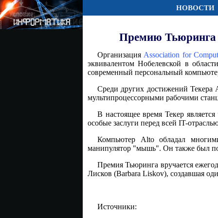
НОВОСТИ
Премию Тьюринга п
Организация
Association for Compu
эквивалентом Нобелевской в области
современный персональный компьюте
Среди других достижений Текера A
мультипроцессорными рабочими стан
В настоящее время Текер является ч
особые заслуги перед всей IT-отраслью
Компьютер Alto обладал многим
манипулятор "мышь". Он также был по
Премия Тьюринга вручается ежегодн
Лисков (Barbara Liskov), создавшая о
Источники: