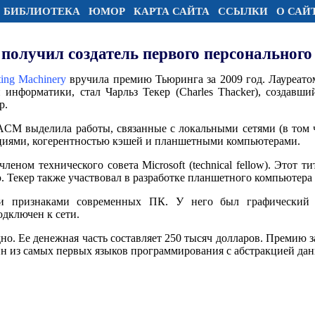
БИБЛИОТЕКА
ЮМОР
КАРТА САЙТА
ССЫЛКИ
О САЙ
олучил создатель первого персональног
ting Machinery
вручила премию Тьюринга за 2009 год. Лауреатом
 информатики, стал Чарльз Текер (Charles Thacker), создавши
р.
CM выделила работы, связанные с локальными сетями (в том чи
циями, когерентностью кэшей и планшетными компьютерами.
леном технического совета Microsoft (technical fellow). Этот ти
. Текер также участвовал в разработке планшетного компьютера M
и признаками современных ПК. У него был графический 
дключен к сети.
о. Ее денежная часть составляет 250 тысяч долларов. Премию з
дин из самых первых языков программирования с абстракцией да