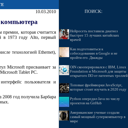
ТЕ
ПОИСК:
10.03.2010
о компьютера
Нейросеть поставила диагноз
 премии, которая считается
быстрее 15 лучших китайских
й в 1973 году Alto, первый
врачей
Как подготовиться к
сле технологией Ethernet),
собеседованию в Google и не
пройти его. Дважды
тул Microsoft присваивает за
OIN скооперировался с IBM, Linux
Foundation и Microsoft для защиты
icrosoft Tablet PC.
открытого ПО от патентых троллей
интерфейс пользователя и
Топовые фреймворки JavaScript,
которые стоит изучать в 2020 году
а 2008 год получила Барбара
Python опередил Java по числу
нных.
проектов на GitHub
Американские ученые создали
самый мощный суперкомпьютер в
мире