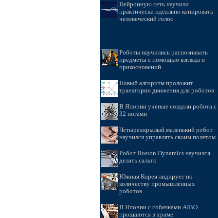
Нейронную сеть научили
практически идеально копировать
человеческий голос
Роботы научились распознавать
предметы с помощью взгляда и
прикосновений
Новый алгоритм проложит
траектории движения для роботов
В Японии ученые создали робота с
32 ногами
Четырехкрылый маленький робот
научился управлять своим полетом
Робот Boston Dynamics научился
делать сальто
Южная Корея лидирует по
количеству промышленных
роботов
В Японии с собачками AIBO
прощаются в храме