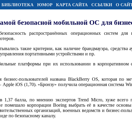
БИБЛИОТЕКА
ЮМОР
КАРТА САЙТА
ССЫЛКИ
О САЙ
 самой безопасной мобильной ОС для бизне
безопасность распространённых операционных систем для
ютеров.
ывались такие критерии, как наличие брандмауэра, средства 
 управления портативными устройствами и пр.
бильные платформы при их использовании в корпоративном се
 бизнес-пользователей названа BlackBerry OS, которая по ме
— Apple iOS (1,70). «Бронзу» получила операционная система Wi
 в 1,37 балла, по мнению экспертов Trend Micro, хуже всего
не помешало корпорации Boeing выбрать её в качестве основы
авительственных организаций, военных ведомств и бизнес-поль
иде по безопасному каналу.