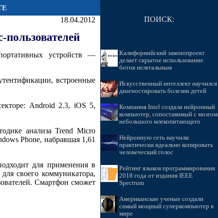
ТЕ
ПОИСК:
18.04.2012
с-пользователей
Калифорнийский законопроект
 портативных устройств —
делает скрытое использование
ботов нелегальным
аутентификации, встроенные
Искусственный интеллект научился
диагностировать болезни детей
кторе: Android 2.3, iOS 5,
Компания Intel создала нейронный
компьютер, сопоставимый с мозгом
небольшого млекопитающего
тодике анализа Trend Micro
Нейронную сеть научили
ndows Phone, набравшая 1,61
практически идеально копировать
человеческий голос
 подходит для применения в
Рейтинг языков программирования
 для своего коммуникатора,
2018 года от издания IEEE
зователей. Смартфон сможет
Spectrum
Американские ученые создали
самый мощный суперкомпьютер в
мире