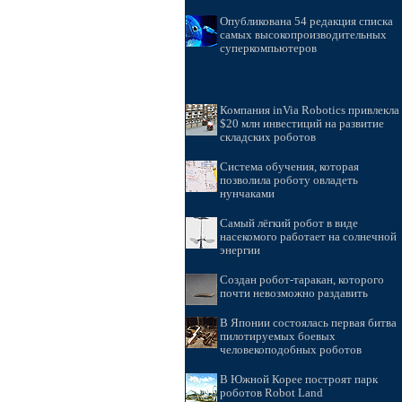
Опубликована 54 редакция списка
самых высокопроизводительных
суперкомпьютеров
Компания inVia Robotics привлекла
$20 млн инвестиций на развитие
складских роботов
Система обучения, которая
позволила роботу овладеть
нунчаками
Самый лёгкий робот в виде
насекомого работает на солнечной
энергии
Создан робот-таракан, которого
почти невозможно раздавить
В Японии состоялась первая битва
пилотируемых боевых
человекоподобных роботов
В Южной Корее построят парк
роботов Robot Land