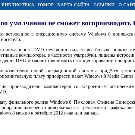
БИБЛИОТЕКА
ЮМОР
КАРТА САЙТА
ССЫЛКИ
О САЙ
 по умолчанию не сможет воспроизводить
что встроенное в операционную систему Windows 8 приложени
-носители.
то популярность DVD неуклонно падает: всё больше пользоват
тативные компьютеры, в частности ультрабуки, лишены встроен
ведения DVD позволит сэкономить на лицензировании проприет
льзователям новой операционной системы придётся установ
полнительную плату приобрести пакет Windows 8 Media Center P
огие производители компьютеров со встроенным оптическим
DVD.
 дату финального релиза Windows 8. По словам Стивена Синофск
корпорация намерена придерживаться трёхлетнего графика в
ndows 8 можно к октябрю 2012 года или раньше.