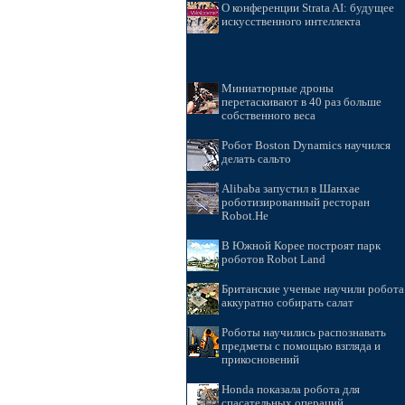
О конференции Strata AI: будущее
искусственного интеллекта
Миниатюрные дроны
перетаскивают в 40 раз больше
собственного веса
Робот Boston Dynamics научился
делать сальто
Alibaba запустил в Шанхае
роботизированный ресторан
Robot.He
В Южной Корее построят парк
роботов Robot Land
Британские ученые научили робота
аккуратно собирать салат
Роботы научились распознавать
предметы с помощью взгляда и
прикосновений
Honda показала робота для
спасательных операций