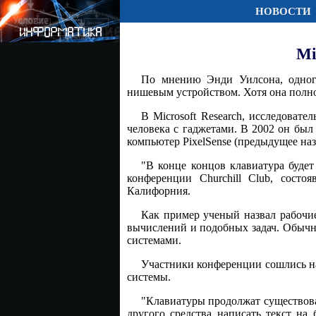
НОВОСТИ
Mi
По мнению Энди Уилсона, одного
нишевым устройством. Хотя она полнос
В Microsoft Research, исследовате
человека с гаджетами. В 2002 он был
компьютер PixelSense (предыдущее назв
"В конце концов клавиатура будет
конференции Churchill Club, состоя
Калифорния.
Как пример ученый назвал рабочи
вычислений и подобных задач. Обычн
системами.
Участники конференции сошлись на
системы.
"Клавиатуры продолжат существоват
другого средства написать текст на