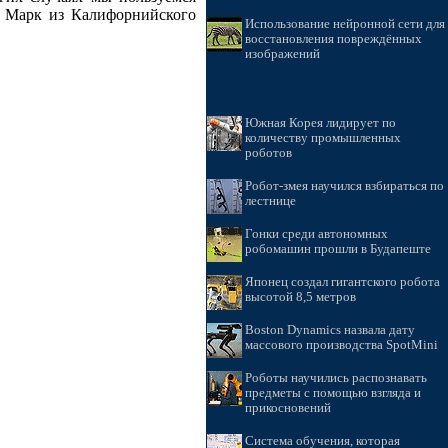
лл Марк из Калифорнийского
Использование нейронной сети для
восстановления повреждённых
изображений
Южная Корея лидирует по
количеству промышленных
роботов
Робот-змея научился взбираться по
лестнице
Гонки среди автономных
робомашин прошли в Будапеште
Японец создал гигантского робота
высотой 8,5 метров
Boston Dynamics назвала дату
массового производства SpotMini
Роботы научились распознавать
предметы с помощью взгляда и
прикосновений
Система обучения, которая