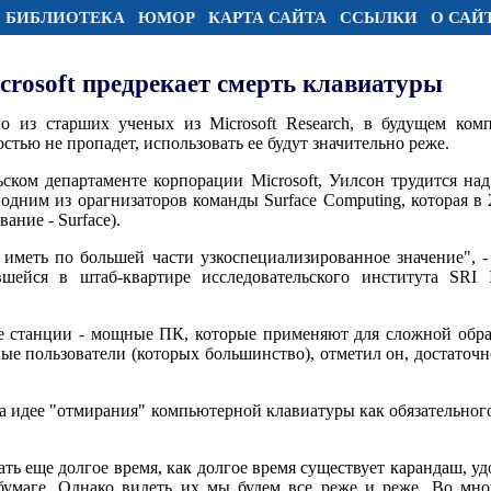
БИБЛИОТЕКА
ЮМОР
КАРТА САЙТА
ССЫЛКИ
О САЙ
crosoft предрекает смерть клавиатуры
 из старших ученых из Microsoft Research, в будущем комп
тью не пропадет, использовать ее будут значительно реже.
льском департаменте корпорации Microsoft, Уилсон трудится н
 одним из орагнизаторов команды Surface Computing, которая в
ание - Surface).
 иметь по большей части узкоспециализированное значение", 
вшейся в штаб-квартире исследовательского института SRI I
е станции - мощные ПК, которые применяют для сложной обра
ые пользователи (которых большинство), отметил он, достаточ
 идее "отмирания" компьютерной клавиатуры как обязательного
ь еще долгое время, как долгое время существует карандаш, уд
 бумаге. Однако видеть их мы будем все реже и реже. Во мн