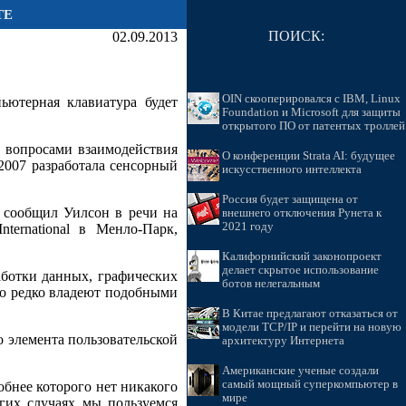
ТЕ
ПОИСК:
02.09.2013
OIN скооперировался с IBM, Linux
ьютерная клавиатура будет
Foundation и Microsoft для защиты
открытого ПО от патентых троллей
ад вопросами взаимодействия
О конференции Strata AI: будущее
 2007 разработала сенсорный
искусственного интеллекта
Россия будет защищена от
- сообщил Уилсон в речи на
внешнего отключения Рунета к
2021 году
nternational в Менло-Парк,
Калифорнийский законопроект
делает скрытое использование
ботки данных, графических
ботов нелегальным
но редко владеют подобными
В Китае предлагают отказаться от
модели TCP/IP и перейти на новую
 элемента пользовательской
архитектуру Интернета
Американские ученые создали
самый мощный суперкомпьютер в
обнее которого нет никакого
мире
огих случаях мы пользуемся