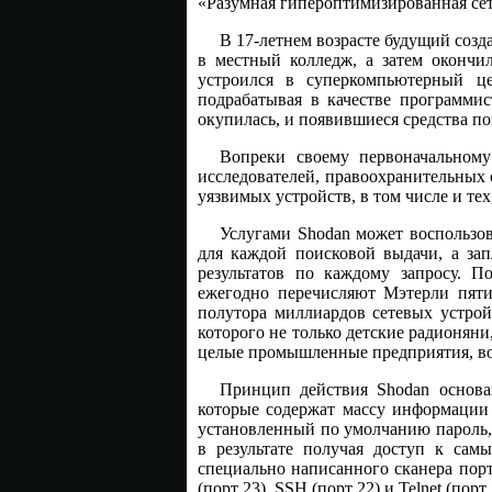
«Разумная гипероптимизированная сет
В 17-летнем возрасте будущий созда
в местный колледж, а затем окончи
устроился в суперкомпьютерный це
подрабатывая в качестве программис
окупилась, и появившиеся средства п
Вопреки своему первоначальному
исследователей, правоохранительных 
уязвимых устройств, в том числе и те
Услугами Shodan может воспользов
для каждой поисковой выдачи, а зап
результатов по каждому запросу. П
ежегодно перечисляют Мэтерли пяти
полутора миллиардов сетевых устрой
которого не только детские радионяни
целые промышленные предприятия, во
Принцип действия Shodan основа
которые содержат массу информации 
установленный по умолчанию пароль, ч
в результате получая доступ к са
специально написанного сканера порт
(порт 23), SSH (порт 22) и Telnet (порт 