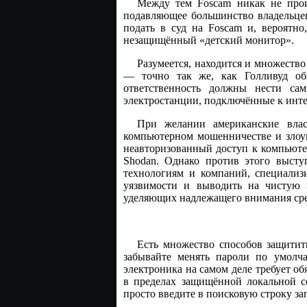
Между тем Foscam никак не прои
подавляющее большинство владельцев
подать в суд на Foscam и, вероятно
незащищённый «детский монитор».
Разумеется, находится и множеств
— точно так же, как Голливуд обв
ответственность должны нести са
электростанции, подключённые к инте
При желании американские влас
компьютерном мошенничестве и злоуп
неавторизованный доступ к компьюте
Shodan. Однако против этого высту
технологиям и компаний, специализ
уязвимости и выводить на чистую 
уделяющих надлежащего внимания сре
Есть множество способов защитит
забывайте менять пароли по умолча
электроника на самом деле требует об
в пределах защищённой локальной се
просто введите в поисковую строку за