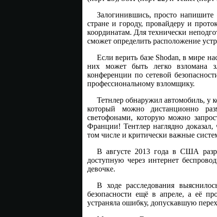
Залогинившись, просто напишите 
стране и городу, провайдеру и прото
координатам. Для технически неподго
сможет определить расположение устро
Если верить базе Shodan, в мире н
них может быть легко взломана з
конференции по сетевой безопасност
профессиональному взломщику.
Тетнлер обнаружил автомобиль, у к
который можно дистанционно раз
светофонами, которую можно запрос
Франции! Тентлер наглядно доказал,
том числе и критически важные систе
В августе 2013 года в США разра
доступную через интернет беспровод
девочке.
В ходе расследования выяснилос
безопасности ещё в апреле, а её пр
устраняла ошибку, допускавшую перех