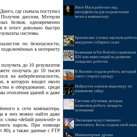
Илон Маск работает над
-Диего, где сначала поступил
интерфейсом для подключения
. Получив диплом, Мэтерли
мозга к компьютеру
ных белков, одновременно
ая в итоге довольно быстро
езультаты системы.
Британские ученые научили робота
аккуратно собирать салат
иалистов по безопасности,
я подключённых к интернету
Компания inVia Robotics привлекла
$20 млн инвестиций на развитие
складских роботов
получить до 10 результатов
ожете получать до 10 тысяч
В Японии создали робота, который
хся на кибербезопасности,
умеет стирать одежду
n, в которую входит около
Нейросеть освоила видеоигру по
ства и оборудование, среди
языковому гайду
емы отопления зданий и даже
Система обучения, которая
позволила роботу овладеть
ённого к сети компьютера,
нунчаками
да в них можно найти даже
 слова «default password» и
Эволюция искусственного
менить пароль. При помощи
интеллекта. Боты создали свой язык
т 80), а также данные с FTP
Миниатюрные дроны