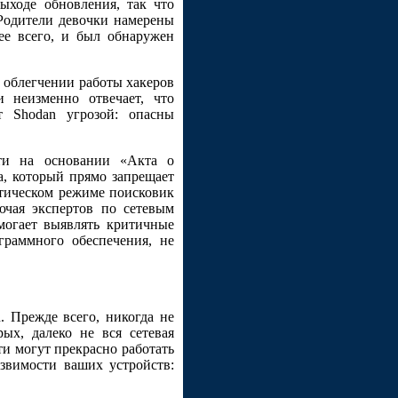
ыходе обновления, так что
Родители девочки намерены
ее всего, и был обнаружен
 облегчении работы хакеров
 неизменно отвечает, что
т Shodan угрозой: опасны
сти на основании «Акта о
а, который прямо запрещает
атическом режиме поисковик
ючая экспертов по сетевым
могает выявлять критичные
граммного обеспечения, не
 Прежде всего, никогда не
ых, далеко не вся сетевая
ти могут прекрасно работать
звимости ваших устройств: