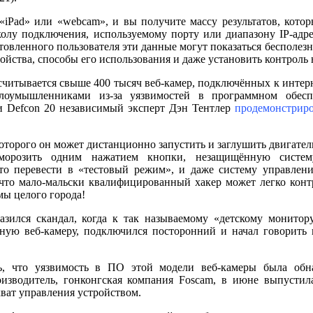
«iPad» или «webcam», и вы получите массу результатов, кото
колу подключения, используемому порту или диапазону IP-адре
товленного пользователя эти данные могут показаться бесполез
йства, способы его использования и даже установить контроль 
асчитывается свыше 400 тысяч веб-камер, подключённых к интерне
лоумышленниками из-за уязвимостей в программном обесп
и Defcon 20 независимый эксперт Дэн Тентлер
продемонстрир
оторого он может дистанционно запустить и заглушить двигател
морозить одним нажатием кнопки, незащищённую систем
то перевести в «тестовый режим», и даже систему управлени
 что мало-мальски квалифицированный хакер может легко конт
мы целого города!
зился скандал, когда к так называемому «детскому монитор
ную веб-камеру, подключился посторонний и начал говорить 
ь, что уязвимость в ПО этой модели веб-камеры была обн
оизводитель, гонконгская компания Foscam, в июне выпустил
ват управления устройством.