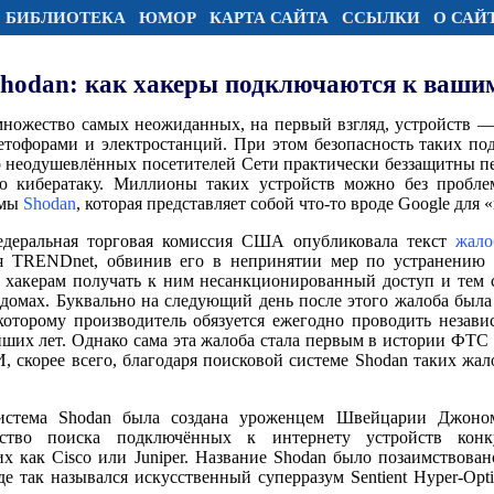
БИБЛИОТЕКА
ЮМОР
КАРТА САЙТА
ССЫЛКИ
О САЙ
Shodan: как хакеры подключаются к ваши
множество самых неожиданных, на первый взгляд, устройств —
ветофорами и электростанций. При этом безопасность таких по
 неодушевлённых посетителей Сети практически беззащитны п
 кибератаку. Миллионы таких устройств можно без пробл
емы
Shodan
, которая представляет собой что-то вроде Google для 
Федеральная торговая комиссия США опубликовала текст
жал
ия TRENDnet, обвинив его в непринятии мер по устранению
 хакерам получать к ним несанкционированный доступ и тем 
 домах. Буквально на следующий день после этого жалоба была
оторому производитель обязуется ежегодно проводить незави
ших лет. Однако сама эта жалоба стала первым в истории ФТС 
И, скорее всего, благодаря поисковой системе Shodan таких жа
система Shodan была создана уроженцем Швейцарии Джон
дство поиска подключённых к интернету устройств конку
х как Cisco или Juniper. Название Shodan было позаимствова
е так назывался искусственный суперразум Sentient Hyper-Opti