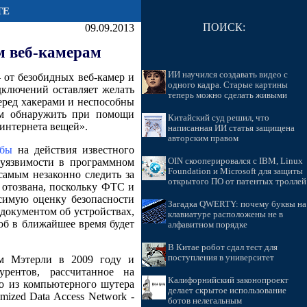
ТЕ
ПОИСК:
09.09.2013
м веб-камерам
ИИ научился создавать видео с
 от безобидных веб-камер и
одного кадра. Старые картины
дключений оставляет желать
теперь можно сделать живыми
еред хакерами и неспособны
ем обнаружить при помощи
Китайский суд решил, что
«интернета вещей».
написанная ИИ статья защищена
авторским правом
обы
на действия известного
 уязвимости в программном
OIN скооперировался с IBM, Linux
Foundation и Microsoft для защиты
самым незаконно следить за
открытого ПО от патентых троллей
 отозвана, поскольку ФТС и
симую оценку безопасности
Загадка QWERTY: почему буквы на
документом об устройствах,
клавиатуре расположены не в
лоб в ближайшее время будет
алфавитном порядке
В Китае робот сдал тест для
поступления в университет
ом Мэтерли в 2009 году и
рентов, рассчитанное на
Калифорнийский законопроект
но из компьютерного шутера
делает скрытое использование
mized Data Access Network -
ботов нелегальным