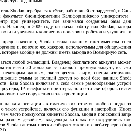
ь доступа к данным».
тель Shodan перебрался к тётке, работавшей стюардессой, в Сан
л факультет биоинформатики Калифорнийского университета
нтр при университете, где занимался созданием базы дан
та. Наконец, в 2009 году он начал работу над Shodan, котор
озволили увеличить количество поисковых роботов и улучшить р
 предназначению, Shodan стала главным инструментом спец
органов и, конечно же, хакеров, используемым для обнаружени
х, которые вообще не должны иметь выхода во Всемирную сеть.
аться любой желающий. Владелец бесплатного аккаунта может 
латив всего 20 долларов за годовой премиум-аккаунт, вы см
о некоторым данным, около десятка фирм, специализирующи
значные суммы за полный доступ ко всей базе данных Shoda
ств. База Shodan включает в себя самые разнообразные устрой
, роутеры, IP-телефоны и принтеры, но и сети светофоров, сист
доочистные сооружения и электростанции.
н на каталогизации автоматических ответов любого подключ
о таком устройстве, включая его функции и настройки. Иног
ем часто пользуются клиенты Shodan, вводя в поисковый запрос
мым разным девайсам, владельцы которых не потрудились с
ов Shodan автоматически собирает отклики с веб-серверов (пор
21).