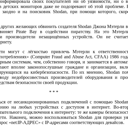
нформировала своих покупателей ни об уязвимости, ни о в
 детских мониторов даже не подозревают об этой проблеме. 
, заодно и на поисковик Shodan, при помощи которого, скор
о других желающих обвинить создателя Shodan Джона Мэтерли в
иняет Pirate Bay в содействии пиратству. На это Mэтерли
ми производители незащищённых устройств. Он не считае
рнету.
ти могут с лёгкостью привлечь Мэтерли к ответственно
отреблениях» (Computer Fraud and Abuse Act, CFAA) 1986 год
рным системам, чем, собственно говоря, и занимается в автом
пают вполне законопослушные граждане и организации, вкл
ирующихся на кибербезопасности. По их мнению, Shodan по
воду недобросовестных производителей оборудования и про
дствам безопасности своей продукции.
* * *
ься от несанкционированных подключений с помощью Shodan.
нию на любых устройствах с доступом в интернет. Во-втор
язательного подключения к интернету: те же камеры безопаснос
ти. Наконец, можно воспользоваться Shodan для проверки уя
прос «net:IP-AДРЕС» c IP-адресами соответствующих девайсов.