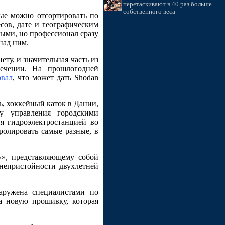
перетаскивают в 40 раз больше
собственного веса
рые можно отсортировать по
сов, дате и географическим
ными, но профессионал сразу
над ним.
ту, и значительная часть из
ечении. На прошлогодней
овал
, что может дать Shodan
ь, хоккейный каток в Дании,
у управления городскими
я гидроэлектростанцией во
ролировать самые разные, в
у», представляющему собой
непристойности двухлетней
аружена специалистами по
а новую прошивку, которая