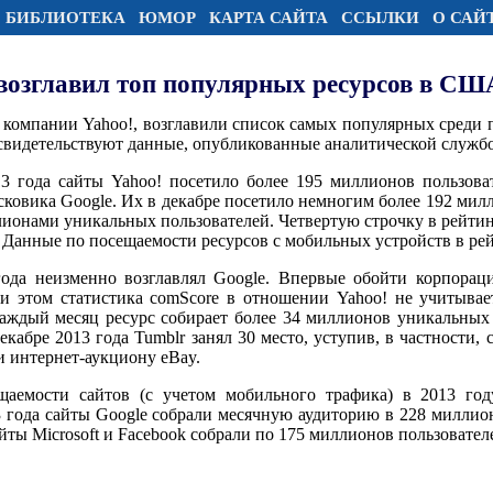
БИБЛИОТЕКА
ЮМОР
КАРТА САЙТА
ССЫЛКИ
О САЙ
 возглавил топ популярных ресурсов в СШ
компании Yahoo!, возглавили список самых популярных среди 
свидетельствуют данные, опубликованные аналитической службо
3 года сайты Yahoo! посетило более 195 миллионов пользова
ковика Google. Их в декабре посетило немногим более 192 милл
лионами уникальных пользователей. Четвертую строчку в рейтин
 Данные по посещаемости ресурсов с мобильных устройств в рей
года неизменно возглавлял Google. Впервые обойти корпорац
ри этом статистика comScore в отношении Yahoo! не учитыва
Каждый месяц ресурс собирает более 34 миллионов уникальных 
кабре 2013 года Tumblr занял 30 место, уступив, в частности, 
и интернет-аукциону eBay.
аемости сайтов (с учетом мобильного трафика) в 2013 год
13 года сайты Google собрали месячную аудиторию в 228 миллио
йты Microsoft и Facebook собрали по 175 миллионов пользовате