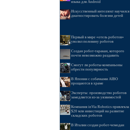
языка для Android
Искусственный интеллект научился
диагностировать болезни детей
Первый в мире «отель роботов»
уволил половину роботов
Создан робот-таракан, которого
почти невозможно раздавить
Смогут ли роботы-компаньоны
обрести популярность
В Японии с собачками AIBO
прощаются в храме
Эксперты: производство роботов
замедляется из-за уязвимостей
Компания inVia Robotics привлекла
$20 млн инвестиций на развитие
складских роботов
В Италии создан робот-чемодан