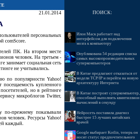
ТЕ
ПОИСК:
21.01.2014
А
Илон Маск работает над
пользователей персональных
интерфейсом для подключения
й comScore.
мозга к компьютеру
телей ПК. На втором месте
Опубликована 54 редакция списка
ионов человек. На третьем -
самых высокопроизводительных
ге занимает социальная сеть
суперкомпьютеров
тинге не учитывались.
В Китае предлагают отказаться от
модели TCP/IP и перейти на новую
ию по популярности Yahoo!
архитектуру Интернета
ет посещаемость купленного
посетителей, но в рейтинге
В Китае построят суперкомпьютер,
сервису микроблогов Twitter,
способный выполнять квинтиллион
вычислений в секунду
у по-прежнему показывали
Нейросеть поставила диагноз
нов человек. Ресурсы Yahoo!
быстрее 15 лучших китайских
врачей
лей каждый.
Google выбирает Kotlin, теперь он
носит статус предпочтительного