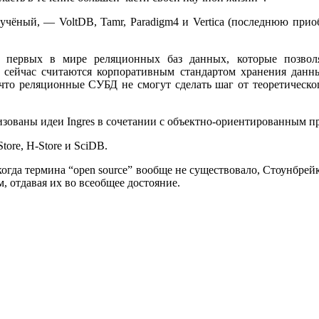
чёный, — VoltDB, Tamr, Paradigm4 и Vertica (последнюю приоб
 первых в мире реляционных баз данных, которые позвол
 сейчас считаются корпоративным стандартом хранения данны
 что реляционные СУБД не смогут сделать шаг от теоретическо
ализованы идеи Ingres в сочетании с объектно-ориентированным 
ore, H-Store и SciDB.
 когда термина “open source” вообще не существовало, Стоунбрей
 отдавая их во всеобщее достояние.