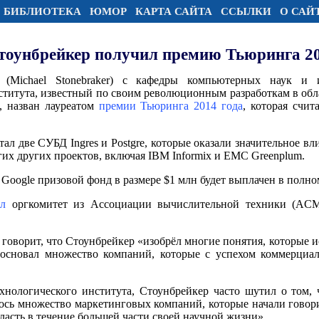
БИБЛИОТЕКА
ЮМОР
КАРТА САЙТА
ССЫЛКИ
О САЙ
оунбрейкер получил премию Тьюринга 2
(Michael Stonebraker) с кафедры компьютерных наук и и
ститута, известный по своим революционным разработкам в обл
, назван лауреатом
премии Тьюринга 2014 года
, которая счит
ал две СУБД Ingres и Postgre, которые оказали значительное вл
гих других проектов, включая IBM Informix и EMC Greenplum.
oogle призовой фонд в размере $1 млн будет выплачен в полном
ил
оргкомитет из Ассоциации вычислительной техники (ACM, 
оворит, что Стоунбрейкер «изобрёл многие понятия, которые и
 основал множество компаний, которые с успехом коммерциал
хнологического института, Стоунбрейкер часто шутил о том, ч
лось множество маркетинговых компаний, которые начали говор
бласть в течение большей части своей научной жизни».