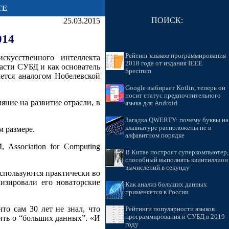
ТЕ
ПОИСК:
25.03.2015
014
Рейтинг языков программирования
скусственного интеллекта
2018 года от издания IEEE
асти СУБД и как основатель
Spectrum
ается аналогом Нобелевской
Google выбирает Kotlin, теперь он
носит статус предпочтительного
ияние на развитие отрасли, в
языка для Android
Загадка QWERTY: почему буквы на
клавиатуре расположены не в
 размере.
алфавитном порядке
Association for Computing
В Китае построят суперкомпьютер,
способный выполнять квинтиллион
вычислений в секунду
спользуются практически во
изировали его новаторские
Как анализ больших данных
применяется в России
то сам 30 лет не знал, что
Рейтинги популярности языков
программирования и СУБД в 2019
ить о “больших данных”. «И
году