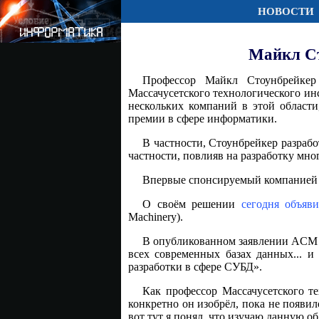
НОВОСТИ
Майкл Ст
Профессор Майкл Стоунбрейкер 
Массачусетского технологического ин
нескольких компаний в этой области
премии в сфере информатики.
В частности, Стоунбрейкер разработ
частности, повлияв на разработку мно
Впервые спонсируемый компанией G
О своём решении
сегодня объяв
Machinery).
В опубликованном заявлении ACM г
всех современных базах данных... и
разработки в сфере СУБД».
Как профессор Массачусетского те
конкретно он изобрёл, пока не появи
вот тут я понял, что изучаю данную о