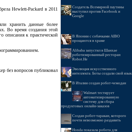
Создатель Всемирной паутины
рела Hewlett-Packard в 2011
выступил против Facebook и
Google
яли хранить данные более
х. Во время создания этой
го описания к практической
В Японии с собачками AIBO
прощаются в храме
программированием.
Alibaba запустил в Шанхае
роботизированный ресторан
Robot.He
Эволюция искусственного
кер без вопросов публиковал
интеллекта. Боты создали свой язык
В Италии создан робот-чемодан
Walmart тестирует
автоматизированную
систему для сбора
продуктовых онлайн-заказов
Создан робот-таракан, которого
почти невозможно раздавить
Honda показала робота для