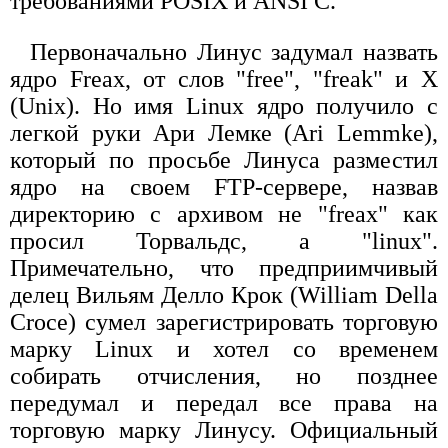
требованиями POSIX и ANSI C.
Первоначально Линус задумал назвать
ядро Freax, от слов "free", "freak" и X
(Unix). Но имя Linux ядро получило с
легкой руки Ари Лемке (Ari Lemmke),
который по просьбе Линуса разместил
ядро на своем FTP-сервере, назвав
директорию с архивом не "freax" как
просил Торвальдс, а "linux".
Примечательно, что предприимчивый
делец Вильям Делло Крок (William Della
Croce) сумел зарегистрировать торговую
марку Linux и хотел со временем
собирать отчисления, но позднее
передумал и передал все права на
торговую марку Линусу. Официальный