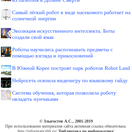
из палеозоя в Долине Смерти
Самый лёгкий робот в виде насекомого работает на
солнечной энергии
Эволюция искусственного интеллекта. Боты
создали свой язык
Роботы научились распознавать предметы с
помощью взгляда и прикосновений
В Южной Корее построят парк роботов Robot Land
Нейросеть освоила видеоигру по языковому гайду
Система обучения, которая позволила роботу
овладеть нунчаками
© Злыгостев А.С., 2001-2019
При использовании материалов сайта активная ссылка обязательна:
http://informaticslib.ru/ '
Библиотека по информатике
'