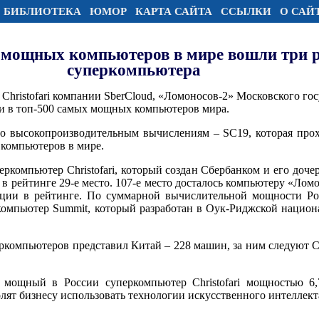
БИБЛИОТЕКА
ЮМОР
КАРТА САЙТА
ССЫЛКИ
О САЙ
 мощных компьютеров в мире вошли три 
суперкомпьютера
Christofari компании SberCloud, «Ломоносов-2» Московского го
и в топ-500 самых мощных компьютеров мира.
о высокопроизводительным вычислениям – SC19, которая про
 компьютеров в мире.
компьютер Christofari, который создан Сбербанком и его доче
л в рейтинге 29-е место. 107-е место досталось компьютеру «Лом
иции в рейтинге. По суммарной вычислительной мощности Рос
ркомпьютер Summit, который разработан в Оук-Риджской наци
ркомпьютеров представил Китай – 228 машин, за ним следуют С
 мощный в России суперкомпьютер Christofari мощностью 6,
олят бизнесу использовать технологии искусственного интеллект