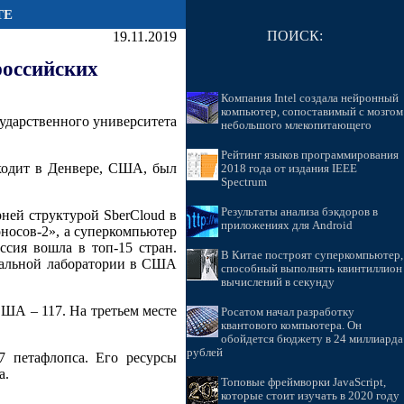
ТЕ
ПОИСК:
19.11.2019
российских
Компания Intel создала нейронный
компьютер, сопоставимый с мозгом
сударственного университета
небольшого млекопитающего
Рейтинг языков программирования
ходит в Денвере, США, был
2018 года от издания IEEE
Spectrum
Результаты анализа бэкдоров в
рней структурой SberCloud в
приложениях для Android
оносов-2», а суперкомпьютер
сия вошла в топ-15 стран.
В Китае построят суперкомпьютер,
ональной лаборатории в США
способный выполнять квинтиллион
вычислений в секунду
ША – 117. На третьем месте
Росатом начал разработку
квантового компьютера. Он
обойдется бюджету в 24 миллиарда
рублей
7 петафлопса. Его ресурсы
а.
Топовые фреймворки JavaScript,
которые стоит изучать в 2020 году