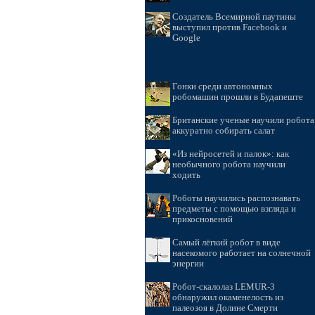
Создатель Всемирной паутины
выступил против Facebook и
Google
Гонки среди автономных
робомашин прошли в Будапеште
Британские ученые научили робота
аккуратно собирать салат
«Из нейросетей и палок»: как
необычного робота научили
ходить
Роботы научились распознавать
предметы с помощью взгляда и
прикосновений
Самый лёгкий робот в виде
насекомого работает на солнечной
энергии
Робот-скалолаз LEMUR-3
обнаружил окаменелость из
палеозоя в Долине Смерти