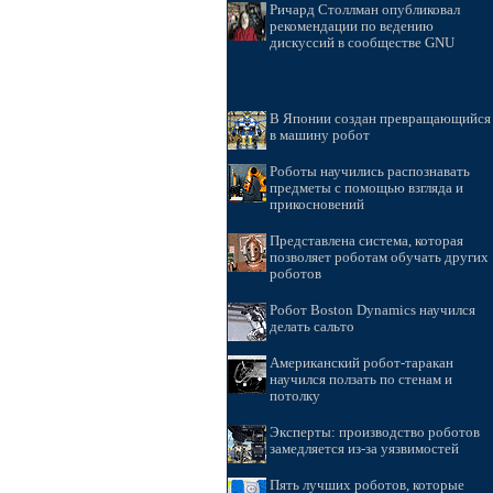
Ричард Столлман опубликовал
рекомендации по ведению
дискуссий в сообществе GNU
В Японии создан превращающийся
в машину робот
Роботы научились распознавать
предметы с помощью взгляда и
прикосновений
Представлена система, которая
позволяет роботам обучать других
роботов
Робот Boston Dynamics научился
делать сальто
Американский робот-таракан
научился ползать по стенам и
потолку
Эксперты: производство роботов
замедляется из-за уязвимостей
Пять лучших роботов, которые