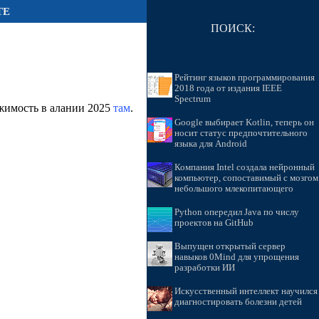
ТЕ
ПОИСК:
Рейтинг языков программирования
2018 года от издания IEEE
Spectrum
ижимость в алании 2025
там
.
Google выбирает Kotlin, теперь он
носит статус предпочтительного
языка для Android
Компания Intel создала нейронный
компьютер, сопоставимый с мозгом
небольшого млекопитающего
Python опередил Java по числу
проектов на GitHub
Выпущен открытый сервер
навыков 0Mind для упрощения
разработки ИИ
Искусственный интеллект научился
диагностировать болезни детей