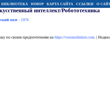
БИБЛИОТЕКА
ЮМОР
КАРТА САЙТА
ССЫЛКИ
О САЙ
кусственный интеллект/Робототехника
ский мозг
- 1976
шку по своим предпочтениям на
https://voronezhnlust.com
. | Недв