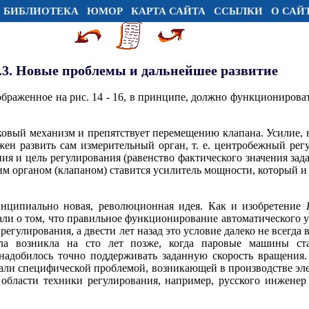
БИБЛИОТЕКА
ЮМОР
КАРТА САЙТА
ССЫЛКИ
О САЙ
4.3. Новые проблемы и дальнейшее развитие
браженное на рис. 14 - 16, в принципе, должно функционироват
овый механизм и препятствует перемещению клапана. Усилие, н
жен развить сам измерительный орган, т. е. центробежный рег
ия и цель регулирования (равенство фактического значения зада
 органом (клапаном) ставится усилитель мощности, который и 
инципиально новая, революционная идея. Как и изобретение
ли о том, что правильное функционирование автоматического у
регулирования, а двести лет назад это условие далеко не всегда
ала возникла на сто лет позже, когда паровые машины ст
надобилось точно поддерживать заданную скорость вращения.
тали специфической проблемой, возникающей в производстве эле
 области техники регулирования, например, русского инжене