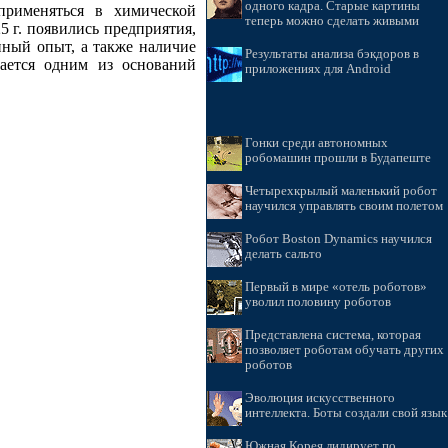
одного кадра. Старые картины
применяться в химической
теперь можно сделать живыми
5 г. появились предприятия,
нный опыт, а также наличие
Результаты анализа бэкдоров в
тается одним из оснований
приложениях для Android
Гонки среди автономных
робомашин прошли в Будапеште
Четырехкрылый маленький робот
научился управлять своим полетом
Робот Boston Dynamics научился
делать сальто
Первый в мире «отель роботов»
уволил половину роботов
Представлена система, которая
позволяет роботам обучать других
роботов
Эволюция искусственного
интеллекта. Боты создали свой язык
Южная Корея лидирует по