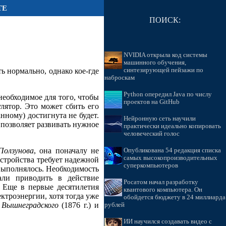
ТЕ
ПОИСК:
NVIDIA открыла код системы
машинного обучения,
ь нормально, однако кое-где
синтезирующей пейзажи по
наброскам
Python опередил Java по числу
еобходимое для того, чтобы
проектов на GitHub
улятор. Это может сбить его
нному) достигнута не будет.
Нейронную сеть научили
позволяет развивать нужное
практически идеально копировать
человеческий голос
Ползунова
, она поначалу не
Опубликована 54 редакция списка
самых высокопроизводительных
стройства требует надежной
суперкомпьютеров
 выполнялось. Необходимость
али приводить в действие
Росатом начал разработку
 Еще в первые десятилетия
квантового компьютера. Он
ктроэнергии, хотя тогда уже
обойдется бюджету в 24 миллиарда
р
Вышнеградского
(1876 г.) и
рублей
ИИ научился создавать видео с