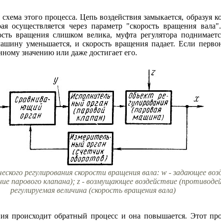
 схема этого процесса. Цепь воздействия замыкается, образуя 
рая осуществляется через параметр "скорость вращения вала
ость вращения слишком велика, муфта регулятора поднимаетс
ашину уменьшается, и скорость вращения падает. Если перво
анному значению или даже достигает его.
ского регулирования скорости вращения вала: w - задающее возд
ие парового клапана); z - возмущающее воздействие (противодей
регулируемая величина (скорость вращения вала)
я происходит обратный процесс и она повышается. Этот проц