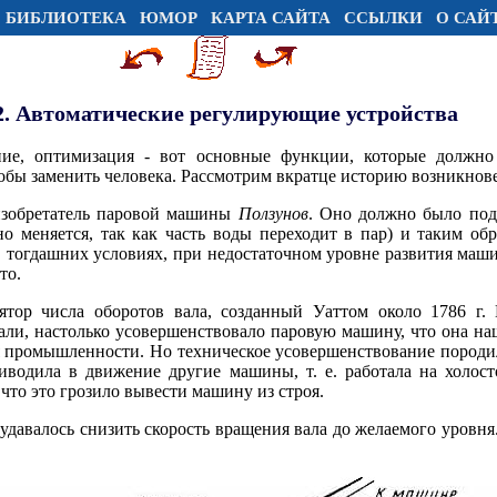
БИБЛИОТЕКА
ЮМОР
КАРТА САЙТА
ССЫЛКИ
О САЙ
.2. Автоматические регулирующие устройства
ание, оптимизация - вот основные функции, которые должно
обы заменить человека. Рассмотрим вкратце историю возникнове
 изобретатель паровой машины
Ползунов
. Оно должно было по
о меняется, так как часть воды переходит в пар) и таким обр
в тогдашних условиях, при недостаточном уровне развития маш
то.
лятор числа оборотов вала, созданный Уаттом около 1786 г.
али, настолько усовершенствовало паровую машину, что она н
я промышленности. Но техническое усовершенствование породи
иводила в движение другие машины, т. е. работала на холост
, что это грозило вывести машину из строя.
авалось снизить скорость вращения вала до желаемого уровня.