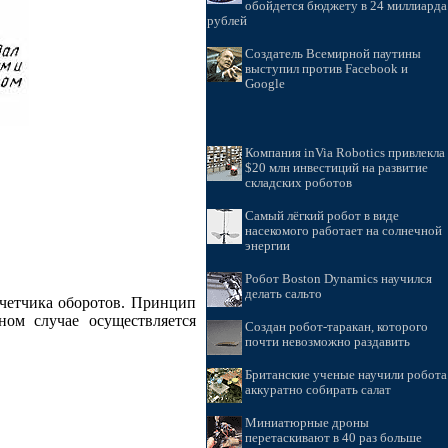
обойдется бюджету в 24 миллиарда
рублей
Создатель Всемирной паутины
выступил против Facebook и
Google
Компания inVia Robotics привлекла
$20 млн инвестиций на развитие
складских роботов
Самый лёгкий робот в виде
насекомого работает на солнечной
энергии
Робот Boston Dynamics научился
делать сальто
счетчика оборотов. Принцип
ном случае осуществляется
Создан робот-таракан, которого
почти невозможно раздавить
Британские ученые научили робота
аккуратно собирать салат
Миниатюрные дроны
перетаскивают в 40 раз больше