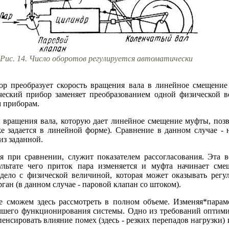
Рис. 14. Число оборотов регулируется автоматически
р преобразует скорость вращения вала в линейное смещение 
ческий прибор заменяет преобразованием одной физической в
 приборам.
вращения вала, которую дает линейное смещение муфты, позв
же задается в линейной форме). Сравнение в данном случае - 
из заданной.
я при сравнении, служит показателем рассогласования. Эта в
ультате чего приток пара изменяется и муфта начинает см
дело с физической величиной, которая может оказывать регул
ан (в данном случае - паровой клапан со штоком).
сможем здесь рассмотреть в полном объеме. Изменяя*параме
чшего функционирования системы. Одно из требований оптими
нсировать влияние помех (здесь - резких перепадов нагрузки) 