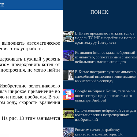
ТЕ
ПОИСК:
В Китае предлагают отказаться от
модели TCP/IP и перейти на новую
 выполнять автоматическое
архитектуру Интернета
ния этих устройств.
Компания Intel создала нейронный
компьютер, сопоставимый с мозгом
ддерживать нужный уровень
небольшого млекопитающего
азом предохранять котел от
иностроения, не могло найти
В Китае построят суперкомпьютер,
способный выполнять квинтиллион
вычислений в секунду
 Изобретение золотникового
ашла широкое применение во
Google выбирает Kotlin, теперь он
носит статус предпочтительного
ло и новые проблемы. В тот
языка для Android
ом ходу, скорость вращения
Использование нейронной сети для
восстановления повреждённых
 На рис. 13 этим занимается
изображений
Росатом начал разработку
квантового компьютера. Он