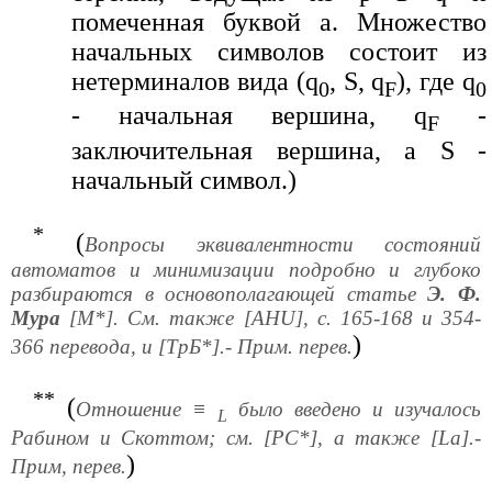
помеченная буквой а. Множество
начальных символов состоит из
нетерминалов вида (q
, S, q
), где q
0
F
0
- начальная вершина, q
-
F
заключительная вершина, а S -
начальный символ.)
*
(
Вопросы эквивалентности состояний
автоматов и минимизации подробно и глубоко
разбираются в основополагающей статье
Э. Ф.
Мура
[М*]. См. также [AHU], с. 165-168 и 354-
)
366 перевода, и [ТрБ*].- Прим. перев.
**
(
Отношение ≡
было введено и изучалось
L
Рабином и Скоттом; см. [PC*], а также [La].-
)
Прим, перев.