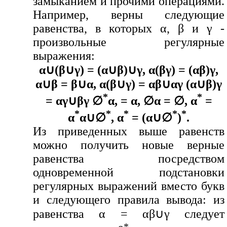
замыканием и прочими операциями.
Например, верны следующие
равенства, в которых α, β и γ -
произвольные регулярные
выражения:
α∪(β∪γ) = (α∪β)∪γ, α(βγ) = (αβ)γ,
α∪β = β∪α, α(β∪γ) = αβ∪αγ (α∪β)γ
*
*
= αγ∪βγ ∅
α, = α, ∅α = ∅, α
=
*
*
*
*
*
α
α∪∅
, α
= (α∪∅
)
.
Из приведенных выше равенств
можно получить новые верные
равенства посредством
одновременной подстановки
регулярных выражений вместо букв
и следующего правила вывода: из
равенства α = αβ∪γ следует
*