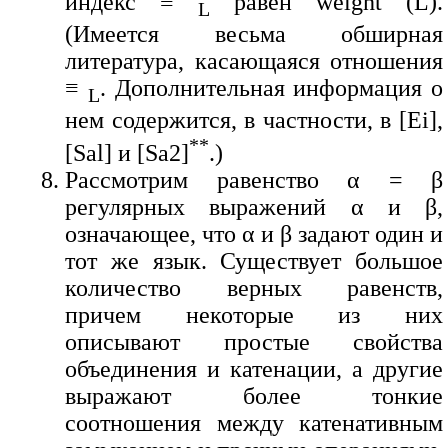
индекс ≡
равен weight (L).
L
(Имеется весьма обширная
литература, касающаяся отношения
≡
. Дополнительная информация о
L
нем содержится, в частности, в [Ei],
**
[Sal] и [Sa2]
.)
Рассмотрим равенство α = β
регулярных выражений α и β,
означающее, что α и β задают один и
тот же язык. Существует большое
количество верных равенств,
причем некоторые из них
описывают простые свойства
объединения и катенации, а другие
выражают более тонкие
соотношения между катенативным