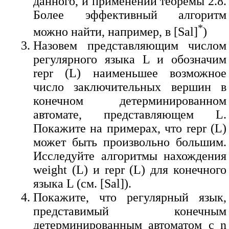
данного, и применении теоремы 2.8.
Более эффективный алгоритм
*
можно найти, например, в [Sal]
)
Назовем представляющим числом
регулярного языка L и обозначим
repr (L) наименьшее возможное
число заключительных вершин в
конечном детерминированном
автомате, представляющем L.
Покажите на примерах, что repr (L)
может быть произвольно большим.
Исследуйте алгоритмы нахождения
weight (L) и repr (L) для конечного
языка L (см. [Sal]).
Покажите, что регулярный язык,
представимый конечным
детерминированным автоматом с n