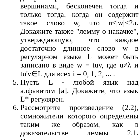
вершинами, бесконечен тогда и
только тогда, когда он содержит
такое слово w, что n≤|w|<2π.
Докажите также "лемму о накачке",
утверждающую, что каждое
достаточно длинное слово w в
регулярном языке L может быть
записано в виде w = tuv, где u≠λ и
tu'v∈L для всех i = 0, 1, 2, ... .
Пусть L - любой язык над
алфавитом [a]. Докажите, что язык
L* регулярен.
Рассмотрите произведение (2.2),
сомножители которого определены
таким же образом, как в
доказательстве леммы 2.1.