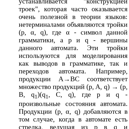
устанавливается "конструкцией
троек", которая часто оказывается
очень полезной в теории языков:
нетерминалами объявляются тройки
(p, α, q), где α - символ данной
грамматики, а p и q - вершины
данного автомата. Эти тройки
используются для моделирования
как выводов в грамматике, так и
переходов автомата. Например,
продукции A→BC соответствует
множество продукций (p, A, q) → (p,
B, q
)(q
, C, q), где p и q -
1
1
произвольные состояния автомата.
Продукции (p, α, q) добавляются в
том случае, когда в автомате есть
стрелка, ведущая из p в q и