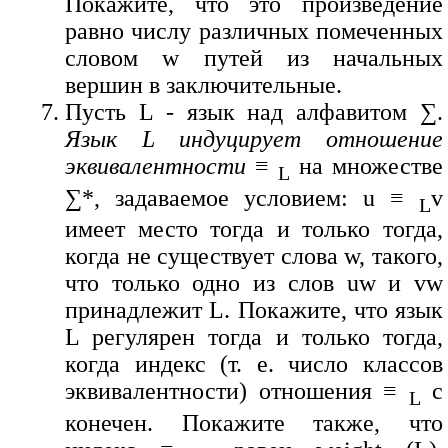
Покажите, что это произведение
равно числу различных помеченных
словом w путей из начальных
вершин в заключительные.
Пусть L - язык над алфавитом ∑.
Язык L индуцирует отношение
эквивалентности
≡
на множестве
L
∑*, задаваемое условием: u ≡
v
L
имеет место тогда и только тогда,
когда не существует слова w, такого,
что только одно из слов uw и vw
принадлежит L. Покажите, что язык
L регулярен тогда и только тогда,
когда индекс (т. е. число классов
эквивалентности) отношения ≡
с
L
конечен. Покажите также, что