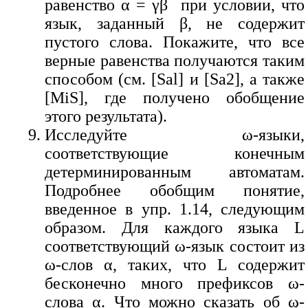
равенство α = γβ
при условии, что
язык, заданный β, не содержит
пустого слова. Покажите, что все
верные равенства получаются таким
способом (см. [Sal] и [Sa2], а также
[MiS], где получено обобщение
этого результата).
Исследуйте ω-языки,
соответствующие конечным
детерминированным автоматам.
Подробнее обобщим понятие,
введенное в упр. 1.14, следующим
образом. Для каждого языка L
соответствующий ω-язык состоит из
ω-слов α, таких, что L содержит
бесконечно много префиксов ω-
слова α. Что можно сказать об ω-