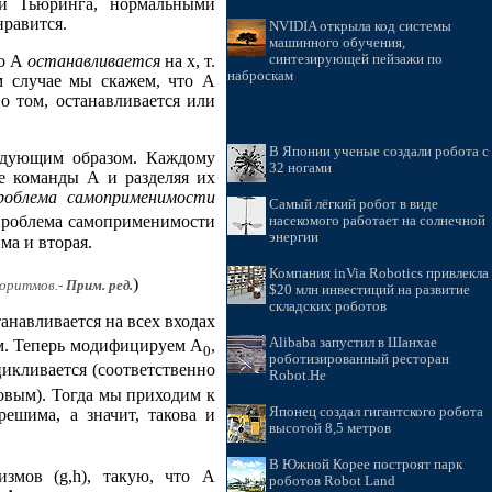
ми Тьюринга, нормальными
нравится.
NVIDIA открыла код системы
машинного обучения,
синтезирующей пейзажи по
бо A
останавливается
на x, т.
наброскам
м случае мы скажем, что A
о том, останавливается или
В Японии ученые создали робота с
ледующим образом. Каждому
32 ногами
е команды A и разделяя их
роблема самоприменимости
Самый лёгкий робот в виде
 проблема самоприменимости
насекомого работает на солнечной
энергии
ма и вторая.
Компания inVia Robotics привлекла
)
горитмов.-
Прим. ред.
$20 млн инвестиций на развитие
складских роботов
анавливается на всех входах
Alibaba запустил в Шанхае
ым. Теперь модифицируем A
,
0
роботизированный ресторан
икливается (соответственно
Robot.He
ковым). Тогда мы приходим к
Японец создал гигантского робота
решима, а значит, такова и
высотой 8,5 метров
В Южной Корее построят парк
змов (g,h), такую, что A
роботов Robot Land