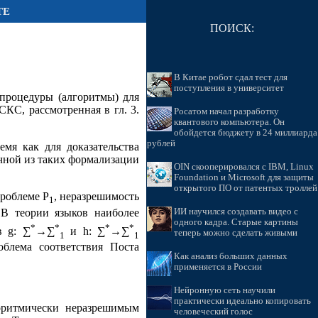
ТЕ
ПОИСК:
В Китае робот сдал тест для
поступления в университет
 процедуры (алгоритмы) для
КС, рассмотренная в гл. 3.
Росатом начал разработку
квантового компьютера. Он
обойдется бюджету в 24 миллиарда
рублей
мя как для доказательства
чной из таких формализации
OIN скооперировался с IBM, Linux
Foundation и Microsoft для защиты
открытого ПО от патентых троллей
роблеме P
, неразрешимость
1
 В теории языков наиболее
ИИ научился создавать видео с
одного кадра. Старые картины
*
*
*
*
в g: ∑
→∑
и h: ∑
→∑
теперь можно сделать живыми
1
1
облема соответствия Поста
Как анализ больших данных
применяется в России
Нейронную сеть научили
практически идеально копировать
оритмически неразрешимым
человеческий голос