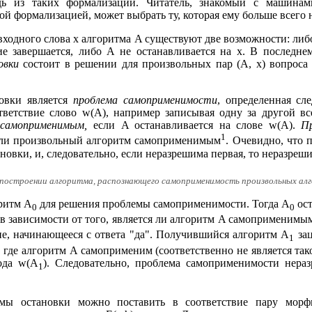
дь из таких формализации. Читатель, знакомый с машина
й формализацией, может выбрать ту, которая ему больше всего 
входного слова x алгоритма A существуют две возможности: ли
е завершается, либо A не останавливается на x. В последне
овки
состоит в решении для произвольных пар (A, x) вопроса 
овки является
проблема самоприменимости
, определенная с
ветствие слово w(A), например записывая одну за другой вс
я
самоприменимым,
если A останавливается на слове w(A).
П
1
я ли произвольный алгоритм самоприменимым
. Очевидно, что
овки, и, следовательно, если неразрешима первая, то неразреши
в построении алгоритма, распознающего самоприменимость произвольных ал
ритм A
для решения проблемы самоприменимости. Тогда A
ост
0
0
т" в зависимости от того, является ли алгоритм A самоприменим
е, начинающееся с ответа "да". Получившийся алгоритм A
зац
1
, где алгоритм A самоприменим (соответственно не является та
ода w(A
). Следовательно, проблема самоприменимости нераз
1
мы остановки можно поставить в соответствие пару морфи