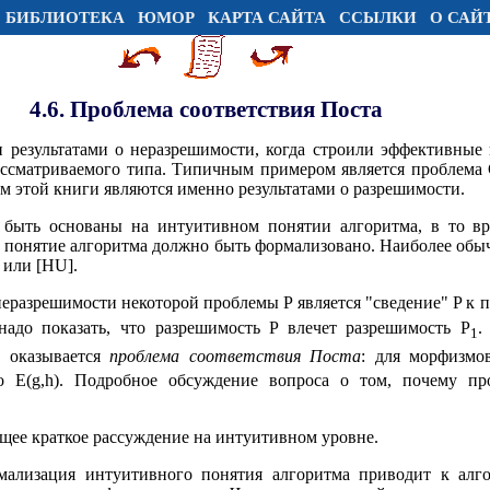
БИБЛИОТЕКА
ЮМОР
КАРТА САЙТА
ССЫЛКИ
О САЙ
4.6. Проблема соответствия Поста
 результатами о неразрешимости, когда строили эффективные
ассматриваемого типа. Типичным примером является проблема С
м этой книги являются именно результатами о разрешимости.
 быть основаны на интуитивном понятии алгоритма, в то вре
 понятие алгоритма должно быть формализовано. Наиболее обы
 или [HU].
разрешимости некоторой проблемы P является "сведение" P к п
надо показать, что разрешимость P влечет разрешимость P
.
1
оказывается
проблема соответствия Поста
: для морфизмо
1
о E(g,h). Подробное обсуждение вопроса о том, почему пр
ющее краткое рассуждение на интуитивном уровне.
мализация интуитивного понятия алгоритма приводит к алг