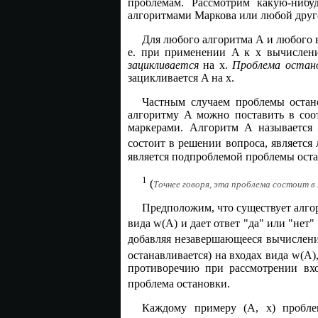
проблемам. Рассмотрим какую-нибу
алгоритмами Маркова или любой друго
Для любого алгоритма A и любого 
е. при применении A к x вычислени
зацикливается
на x.
Проблема остан
зацикливается A на x.
Частным случаем проблемы остан
алгоритму A можно поставить в соот
маркерами. Алгоритм A называетс
состоит в решении вопроса, являетс
является подпроблемой проблемы остан
1
(
Точнее говоря, эта проблема состоит 
Предположим, что существует алго
вида w(A) и дает ответ "да" или "не
добавляя незавершающееся вычислени
останавливается) на входах вида w(A)
противоречию при рассмотрении вх
проблема остановки.
Каждому примеру (A, x) пробле