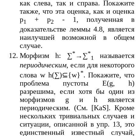
как слева, так и справа. Покажите
также, что эта оценка, как и оценка
p
+ p
- 1, полученная в
1
2
доказательстве леммы 4.8, является
наилучшей возможной в общем
случае.
*
*
Морфизм h: ∑
→∑
называется
1
периодическим
, если для некоторого
*
слова w h(∑)⊆{w}
. Покажите, что
проблема пустоты E(g, h)
разрешима, если хотя бы один из
морфизмов g и h является
периодическим. (См. [KaS]. Кроме
нескольких тривиальных случаев и
ситуации, описанной в упр. 13, это
единственный известный случай,