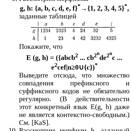
*
*
g, h: {a, b, c, d, e, f}
→{1, 2, 3, 4, 5}
,
заданные таблицей
Покажите, что
n
n
2
2
2
E (g, h) = ({abcb
... cb
de
c ...
2
*
e
cef|n≥0∪{c})
Выведите отсюда, что множество
совпадения префиксного и
суффиксного кодов не обязательно
регулярно. (В действительности
этот конкретный язык E(g, h) даже
не является контекстно-свободным.)
См. [KaS].
Рассмотрим морфизм h, заданный