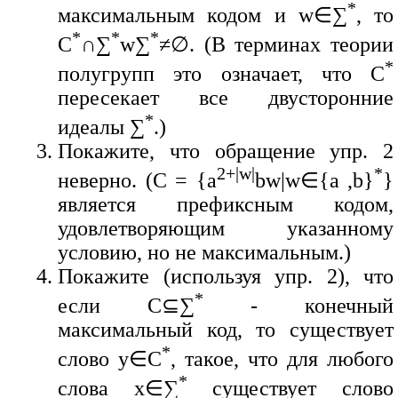
*
максимальным кодом и w∈∑
, то
*
*
*
C
∩∑
w∑
≠∅. (В терминах теории
*
полугрупп это означает, что C
пересекает все двусторонние
*
идеалы ∑
.)
Покажите, что обращение упр. 2
2+|w|
*
неверно. (C = {a
bw|w∈{a ,b}
}
является префиксным кодом,
удовлетворяющим указанному
условию, но не максимальным.)
Покажите (используя упр. 2), что
*
если C⊆∑
- конечный
максимальный код, то существует
*
слово y∈C
, такое, что для любого
*
слова x∈∑
существует слово