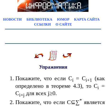
НОВОСТИ
БИБЛИОТЕКА
ЮМОР
КАРТА САЙТА
ССЫЛКИ
О САЙТЕ
Упражнения
Покажите, что если C
= C
(как
i
i+1
определено в теореме 4.3), то C
=
i
C
для всех j≥0.
i+j
*
Покажите, что если C⊆∑
является