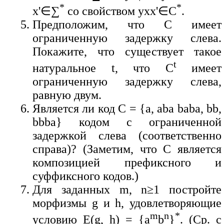
*
*
x'∈∑
со свойством yxx'∈C
.
Предположим, что C имеет
ограниченную задержку слева.
Покажите, что существует такое
t
натуральное t, что C
имеет
ограниченную задержку слева,
равную двум.
Является ли код C = {a, aba baba, bb,
bbba} кодом с ограниченной
задержкой слева (соответственно
справа)? (Заметим, что C является
композицией префиксного и
суффиксного кодов.)
Для заданных m, n≥1 постройте
морфизмы g и h, удовлетворяющие
m
n
*
условию E(g, h) = {a
b
}
. (Ср. с