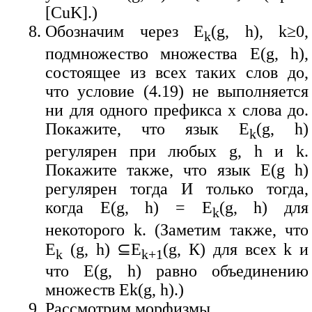
[CuK].)
Обозначим через E
(g, h), k≥0,
k
подмножество множества E(g, h),
состоящее из всех таких слов до,
что условие (4.19) не выполняется
ни для одного префикса x слова до.
Покажите, что язык E
(g, h)
k
регулярен при любых g, h и k.
Покажите также, что язык E(g h)
регулярен тогда И только тогда,
когда E(g, h) = E
(g, h) для
k
некоторого k. (Заметим также, что
E
(g, h) ⊆E
(g, К) для всех k и
k
k+1
что E(g, h) равно объединению
множеств Ek(g, h).)
Рассмотрим морфизмы