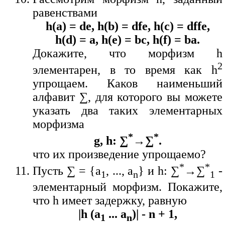
равенствами
h(a) = de, h(b) = dfe, h(c) = dffe,
h(d) = a, h(e) = bc, h(f) = ba.
Докажите, что морфизм h
2
элементарен, в то время как h
упрощаем. Каков наименьший
алфавит ∑, для которого вы можете
указать два таких элементарных
морфизма
*
*
g, h: ∑
→∑
.
что их произведение упрощаемо?
*
*
Пусть ∑ = {a
, ..., a
} и h: ∑
→∑
-
1
n
1
элементарный морфизм. Покажите,
что h имеет задержку, равную
|h (a
... a
)| - n + 1,
1
n