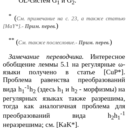
OL-систем G
и G
.
1
2
*
(
См. примечание на с. 23, а также статью
)
[MaY*].-
Прим. перев.
**
(
)
См. также послесловие.-
Прим. перев.
Замечание переводчика.
Интересное
обобщение леммы 5.1 на регулярные ω-
языки получено в статье [CuP*].
Проблема равенства преобразований
-1
вида h
h
(здесь h
и h
- морфизмы) на
1
2
1
2
регулярных языках также разрешима,
тогда как аналогичная проблема для
-1
преобразований вида h
h
2
1
неразрешима; см. [KaK*].