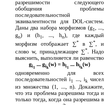
разрешимости следующего
обобщения проблемы
последовательностной
эквивалентности для DOL-систем.
Даны два набора морфизмов (g
, ...,
1
g
) и (h
, ..., h
), где каждый
n
1
n
*
*
морфизм отображает ∑
в ∑
, и
*
слово w, принадлежащее ∑
. Надо
выяснить, выполняется ли равенство
g
... g
(w) = h
... h
(w)
i
i
i
i
1
k
1
k
одновременно для всех
последовательностей i
..., i
чисел
1
k
из множества (1, ..., n). Докажите,
что эта проблема разрешима тогда и
только тогда, когда она разрешима в