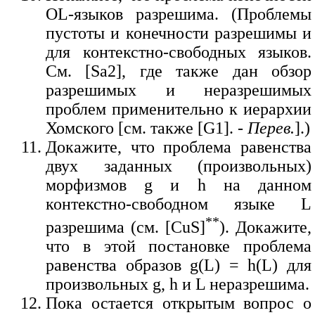
OL-языков разрешима. (Проблемы
пустоты и конечности разрешимы и
для контекстно-свободных языков.
См. [Sa2], где также дан обзор
разрешимых и неразрешимых
проблем применительно к иерархии
Хомского [см. также [G1]. -
Перев.
].)
Докажите, что проблема равенства
двух заданных (произвольных)
морфизмов g и h на данном
контекстно-свободном языке L
**
разрешима (см. [CuS]
). Докажите,
что в этой постановке проблема
равенства образов g(L) = h(L) для
произвольных g, h и L неразрешима.
Пока остается открытым вопрос о