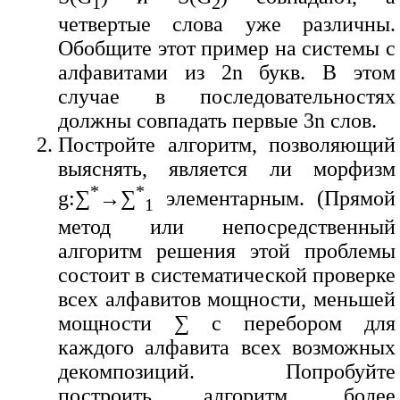
1
2
четвертые слова уже различны.
Обобщите этот пример на системы с
алфавитами из 2n букв. В этом
случае в последовательностях
должны совпадать первые 3n слов.
Постройте алгоритм, позволяющий
выяснять, является ли морфизм
*
*
g:∑
→∑
элементарным. (Прямой
1
метод или непосредственный
алгоритм решения этой проблемы
состоит в систематической проверке
всех алфавитов мощности, меньшей
мощности ∑ с перебором для
каждого алфавита всех возможных
декомпозиций. Попробуйте
построить алгоритм, более