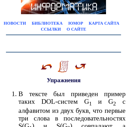
НОВОСТИ
БИБЛИОТЕКА
ЮМОР
КАРТА САЙТА
ССЫЛКИ
О САЙТЕ
Упражнения
В тексте был приведен пример
таких DOL-систем G
и G
с
1
2
алфавитом из двух букв, что первые
три слова в последовательностях
S(G
) и S(G
) совпадают, а