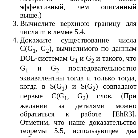
эффективный, чем описанный
выше.)
Вычислите верхнюю границу для
числа m в лемме 5.4.
Докажите существование числа
C(G
, G
), вычислимого по данным
1
2
DOL-системам G
и G
и такого, что
1
2
G
и G
последовательностно
1
2
эквивалентны тогда и только тогда,
когда в S(G
) и S(G
) совпадают
1
2
первые C(G
, G
) слов. (При
1
2
желании за деталями можно
обратиться к работе [EhR3].
Отметим, что наше доказательство
теоремы 5.5, использующее два