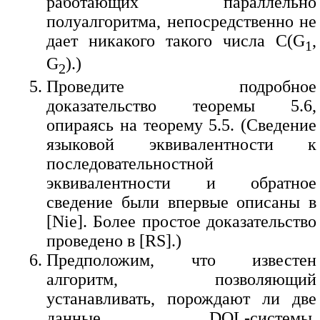
работающих параллельно
полуалгоритма, непосредственно не
дает никакого такого числа C(G
,
1
G
).)
2
Проведите подробное
доказательство теоремы 5.6,
опираясь на теорему 5.5. (Сведение
языковой эквивалентности к
последовательностной
эквивалентности и обратное
сведение были впервые описаны в
[Nie]. Более простое доказательство
проведено в [RS].)
Предположим, что известен
алгоритм, позволяющий
устанавливать, порождают ли две
данные DOL-системы,