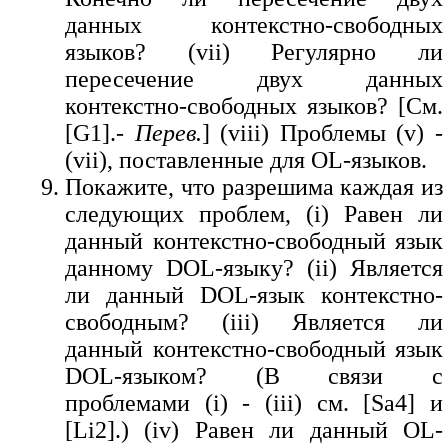
данных контекстно-свободных
языков? (vii) Регулярно ли
пересечение двух данных
контекстно-свободных языков? [См.
[G1].-
Перев.
] (viii) Проблемы (v) -
(vii), поставленные для OL-языков.
Покажите, что разрешима каждая из
следующих проблем, (i) Равен ли
данный контекстно-свободный язык
данному DOL-языку? (ii) Является
ли данный DOL-язык контекстно-
свободным? (iii) Является ли
данный контекстно-свободный язык
DOL-языком? (В связи с
проблемами (i) - (iii) см. [Sa4] и
[Li2].) (iv) Равен ли данный OL-