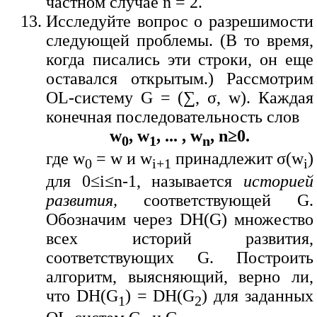
частном случае n = 2.
Исследуйте вопрос о разрешимости
следующей проблемы. (В то время,
когда писались эти строки, он еще
оставался открытым.) Рассмотрим
OL-систему G = (∑, σ, w). Каждая
конечная последовательность слов
w
, w
, ... , w
, n≥0.
0
1
n
где w
= w и w
принадлежит σ(w
)
0
i+1
i
для 0≤i≤n-1, называется
историей
развития,
соответствующей G.
Обозначим через DH(G) множество
всех историй развития,
соответствующих G. Построить
алгоритм, выясняющий, верно ли,
что DH(G
) = DH(G
) для заданных
1
2