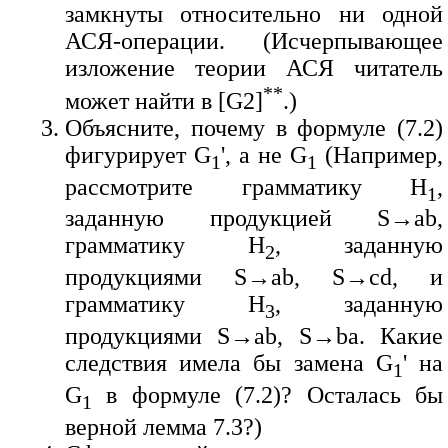
замкнуты относительно ни одной
АСЯ-операции. (Исчерпывающее
изложение теории АСЯ читатель
**
может найти в [G2]
.)
Объясните, почему в формуле (7.2)
фигурирует G
', а не G
(Например,
1
1
рассмотрите грамматику H
,
1
заданную продукцией S→ab,
грамматику H
, заданную
2
продукциями S→ab, S→cd, и
грамматику H
, заданную
3
продукциями S→ab, S→ba. Какие
следствия имела бы замена G
' на
1
G
в формуле (7.2)? Осталась бы
1
верной лемма 7.3?)