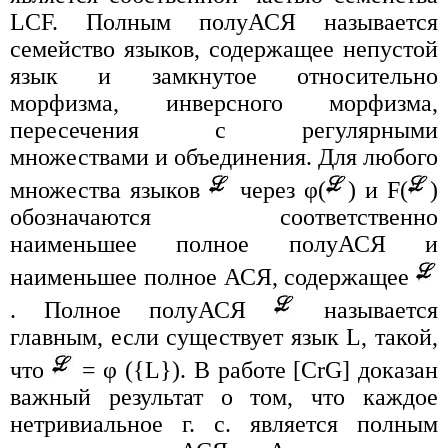
LCF. Полным полуАСЯ называется
семейство языков, содержащее непустой
язык и замкнутое относительно
морфизма, инверсного морфизма,
пересечения с регулярными
множествами и объединения. Для любого
множества языков
через φ(
) и F(
)
обозначаются соответственно
наименьшее полное полуАСЯ и
наименьшее полное АСЯ, содержащее
. Полное полуАСЯ
называется
главным, если существует язык L, такой,
что
= φ ({L}). В работе [CrG] доказан
важный результат о том, что каждое
нетривиальное г. с. является полным