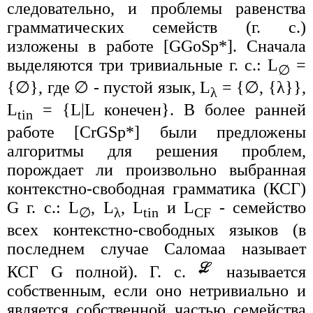
следовательно, и проблемы равенства
грамматических семейств (г. с.)
изложены в работе [GGoSp*]. Сначала
выделяются три тривиальные г. c.: L
=
∅
{∅}, где ∅ - пустой язык, L
= {∅, {λ}},
λ
L
= {L|L конечен}. В более ранней
tin
работе [CrGSp*] были предложены
алгоритмы для решения проблем,
порождает ли произвольно выбранная
контекстно-свободная грамматика (КСГ)
G г. с.: L
, L
, L
и L
- семейство
∅
λ
tin
CF
всех контекстно-свободных языков (в
последнем случае Саломаа называет
КСГ G полной). Г. с.
называется
собственным, если оно нетривиально и
является собственной частью семейства