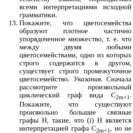
всеми интерпретациями исходной
грамматики.
Покажите, что цветосемейства
образуют плотное частично
упорядоченное множество, т. е. что
между двумя любыми
цветосемействами, одно из которых
строго содержится в другом,
существует строго промежуточное
цветосемейство.
Указания.
Сначала
рассмотрите произвольный
циклический граф вида C
.
2m+1
Покажите, что существуют
произвольно большие связные
графы H, такие, что (i) H является
интерпретацией графа C
, но не
2m+1