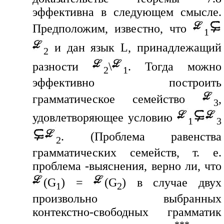
эффективна в следующем смысле.
Предположим, известно, что
1
и дан язык L, принадлежащий
2
разности
\
. Тогда можно
2
1
эффективно построить
грамматическое семейство
,
3
удовлетворяющее условию
1
3
. (Проблема равенства
2
грамматических семейств, т. е.
проблема -выяснения, верно ли, что
(G
) =
(G
) в случае двух
1
2
произвольно выбранных
контекстно-свободных грамматик