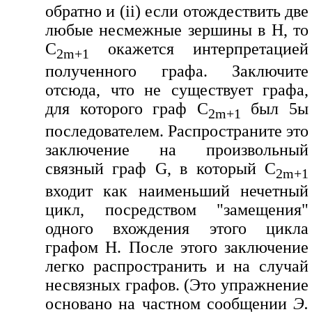
обратно и (ii) если отождествить две
любые несмежные зершины в H, то
C
окажется интерпретацией
2m+1
полученного графа. Заключите
отсюда, что не существует графа,
для которого граф C
был 5ы
2m+1
последователем. Распространите это
заключение на произвольный
связный граф G, в который C
2m+1
входит как наименьший нечетный
цикл, посредством "замещения"
одного вхождения этого цикла
графом H. После этого заключение
легко распространить и на случай
несвязных графов. (Это упражнение
основано на частном сообщении
Э.