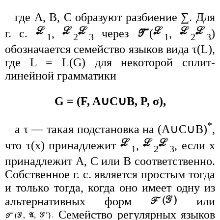
где A, B, C образуют разбиение ∑. Для
г. с.
,
через
(
,
)
1
2
3
1
2
3
обозначается семейство языков вида τ(L),
где L = L(G) для некоторой сплит-
линейной грамматики
G = (F, A∪C∪B, P, σ),
*
а τ — такая подстановка на (A∪C∪B)
,
что τ(x) принадлежит
,
, если x
1
2
3
принадлежит A, C или B соответственно.
Собственное г. с. является простым тогда
и только тогда, когда оно имеет одну из
альтернативных форм
или
Семейство регулярных языков