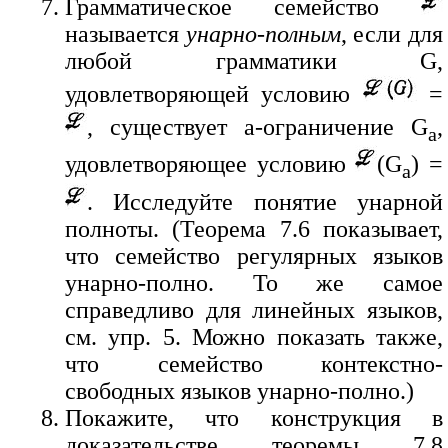
Грамматическое семейство
называется
унарно-полным
, если для
любой грамматики G,
удовлетворяющей условию
=
, существует a-ограничение G
,
a
удовлетворяющее условию
(G
) =
a
. Исследуйте понятие унарной
полноты. (Теорема 7.6 показывает,
что семейство регулярных языков
унарно-полно. То же самое
справедливо для линейных языков,
см. упр. 5. Можно показать также,
что семейство контекстно-
свободных языков унарно-полно.)
Покажите, что конструкция в
доказательстве теоремы 7.8