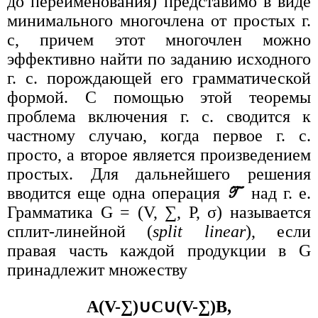
до переименования) представимо в виде
минимального многочлена от простых г.
с, причем этот многочлен можно
эффективно найти по заданию исходного
г. с. порождающей его грамматической
формой. С помощью этой теоремы
проблема включения г. с. сводится к
частному случаю, когда первое г. с.
просто, а второе является произведением
простых. Для дальнейшего решения
вводится еще одна операция
над г. е.
Грамматика G = (V, ∑, P, σ) называется
сплит-линейной (
split linear
), если
правая часть каждой продукции в G
принадлежит множеству
A(V-∑)∪C∪(V-∑)B,