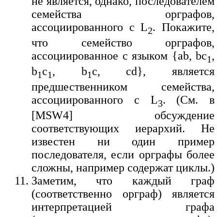
не является, однако, последователем
семейства орграфов,
ассоциированного с L
. Покажите,
2
что семейство орграфов,
ассоциированное с языком {ab, bc
,
1
b
c
, b
c, cd}, является
1
1
1
предшественником семейства,
ассоциированного с L
. (См. в
3
[MSW4] обсуждение
соответствующих иерархий. Не
известен ни один пример
последователя, если орграфы более
сложны, например содержат циклы.)
Заметим, что каждый граф
(соответственно орграф) является
интерпретацией графа