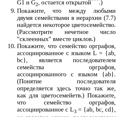
***
G1 и G
, остается открытой
.)
2
Покажите, что между любыми
двумя семействами в иерархии (7.7)
найдется некоторое цветосемейство.
(Рассмотрите нечетное число
"склеенных" вместе циклов.)
Покажите, что семейство орграфов,
ассоциированное с языком L = {ab,
bc}, является последователем
семейства орграфов,
ассоциированного с языком {ab}.
(Понятие последователя
определяется здесь точно так же,
как для цветосемейетв.) Покажите,
что семейство орграфов,
ассоциированное с L
= {ab, bc, cd},
3