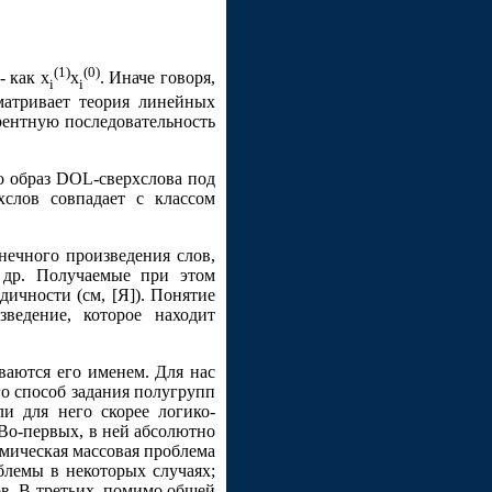
(1)
(0)
 как x
x
. Иначе говоря,
i
i
сматривает теория линейных
рентную последовательность
о образ DOL-сверхслова под
слов совпадает с классом
нечного произведения слов,
 др. Получаемые при этом
ичности (см, [Я]). Понятие
ведение, которое находит
ваются его именем. Для нас
го способ задания полугрупп
ли для него скорее логико-
 Во-первых, в ней абсолютно
тмическая массовая проблема
блемы в некоторых случаях;
ов. В-третьих, помимо общей