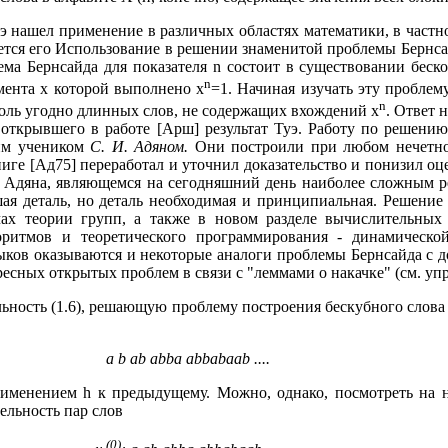
уэ нашел применение в различных областях математики, в част
ется его Использование в решении знаменитой проблемы Бернса
облема Бернсайда для показателя n состоит в существовании бе
n
мента x которой выполнено x
=1. Начиная изучать эту проблем
n
оль угодно длинных слов, не содержащих вхождений x
. Ответ 
открывшего в работе [Арш] результат Туэ. Работу по решен
оим учеником
С. И. Адяном.
Они построили при любом нечетн
иге [Ад75] переработал и уточнил доказательство и понизил оце
 - Адяна, являющемся на сегодняшний день наиболее сложным р
ая деталь, но деталь необходимая и принципиальная. Решени
ах теории групп, а также в новом разделе вычислительных
оритмов и теоретического программирования - динамической 
ыков оказываются и некоторые аналоги проблемы Бернсайда с
ресных открытых проблем в связи с "леммами о накачке" (см. упр. 
льность (1.6), решающую проблему построения бескубного слов
a b ab abba abbabaab ....
именением h к предыдущему. Можно, однако, посмотреть на н
ельность пар слов
(0)