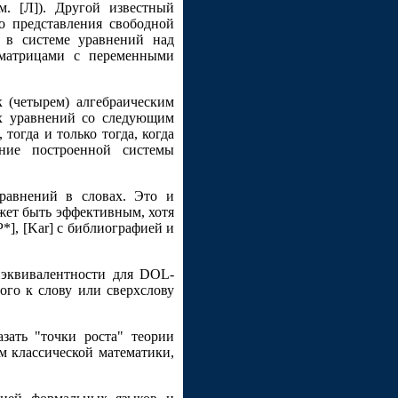
м. [Л]). Другой известный
о представления свободной
в в системе уравнений над
 матрицами с переменными
 (четырем) алгебраическим
их уравнений со следующим
тогда и только тогда, когда
ние построенной системы
равнений в словах. Это и
жет быть эффективным, хотя
*], [Kar] с библиографией и
 эквивалентности для DOL-
го к слову или сверхслову
зать "точки роста" теории
ем классической математики,