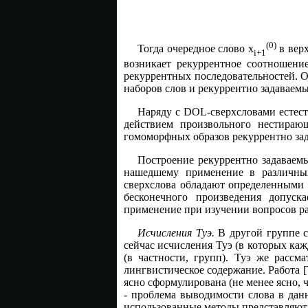
(0)
Тогда очередное слово x
в верх
i+1
возникает рекуррентное соотношение
рекуррентных последовательностей. 
наборов слов и рекуррентно задаваемы
Наряду с DOL-сверхсловами естес
действием произвольного нестираю
гомоморфных образов рекуррентно зад
Построение рекуррентно задаваем
нашедшему применение в различных
сверхслова обладают определенными 
бесконечного произведения допуск
применение при изучении вопросов раз
Исчисления Туэ.
В другой группе с
сейчас исчисления Туэ (в которых ка
(в частности, групп). Туэ же рассм
лингвистическое содержание. Работа 
ясно сформулирована (не менее ясно, 
- проблема выводимости слова в дан
использованные методы представляют 