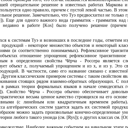
шей отрицательное решение в известных работах Маркова и
пользуется одно правило, причем с пустой левой частью. В этом 
льное решение. Замечательно, что Туэ предвосхитил не только 
0]). Еще для одного важного вида грамматик - грамматик на
ь недавно в работе [Kos] было получено решение (причем
ся к системам Туэ и возникших в последние годы, отметим из
ма продукций - некоторое множество объектов и некоторый кла
ями (и соответственно понимаемых). Рефлексивное транзит
объектах отношение упрощения; рефлексивное транзитивное
ным в определении свойства Чёрча - Россера является с
вует объект z, получаемый упрощением и из x, и из y. Это с
одукций. В частности, само его название связано с известной
 Другим классическим примером системы с таким свойством явл
кивания стоящих рядом взаимно-обратных образующих. С полн
о в рамках теории формальных языков в начале семидесятых 
Як]). Свойство Чёрча - Россера обычно обеспечивает доволь
практически весьма ценное качество строящихся на его основе
ивными (с линейным или квадратичным временем работы).
асса алгебраических систем удается задать их системой проду
м образом можно задать произвольные конечно-определенные ун
ории любого такого уноида (см. [Rys]); о других классах см. [Ot]
 множества.
Наиболее важным событием на начальном этапе р