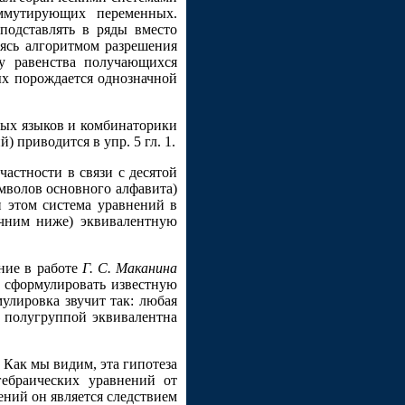
ммутирующих переменных.
подставлять в ряды вместо
ясь алгоритмом разрешения
у равенства получающихся
ых порождается однозначной
ных языков и комбинаторики
 приводится в упр. 5 гл. 1.
частности в связи с десятой
имволов основного алфавита)
 этом система уравнений в
очним ниже) эквивалентную
ние в работе
Г. С. Маканина
но сформулировать известную
улировка звучит так: любая
 полугруппой эквивалентна
Как мы видим, эта гипотеза
гебраических уравнений от
ений он является следствием