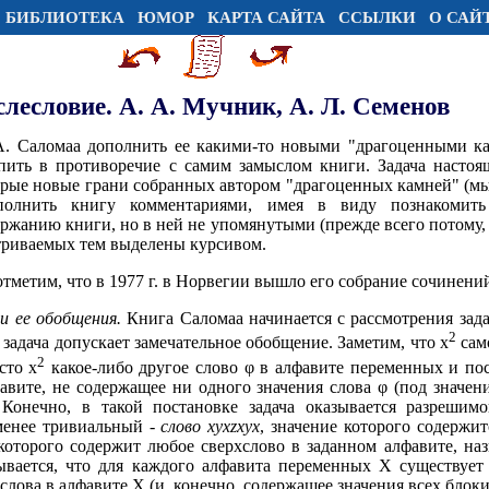
БИБЛИОТЕКА
ЮМОР
КАРТА САЙТА
ССЫЛКИ
О САЙ
лесловие. А. А. Мучник, А. Л. Семенов
А. Саломаа дополнить ее какими-то новыми "драгоценными ка
упить в противоречие с самим замыслом книги. Задача настоя
орые новые грани собранных автором "драгоценных камней" (мы
олнить книгу комментариями, имея в виду познакомить ч
ржанию книги, но в ней не упомянутыми (прежде всего потому,
атриваемых тем выделены курсивом.
отметим, что в 1977 г. в Норвегии вышло его собрание сочинений
и ее обобщения.
Книга Саломаа начинается с рассмотрения зада
2
а задача допускает замечательное обобщение. Заметим, что x
само
2
сто x
какое-либо другое слово φ в алфавите переменных и пос
авите, не содержащее ни одного значения слова φ (под значен
 Конечно, в такой постановке задача оказывается разреши
менее тривиальный -
слово xyxzxyx
, значение которого содержи
которого содержит любое сверхслово в заданном алфавите, н
вается, что для каждого алфавита переменных X существует 
слова в алфавите X (и, конечно, содержащее значения всех блок