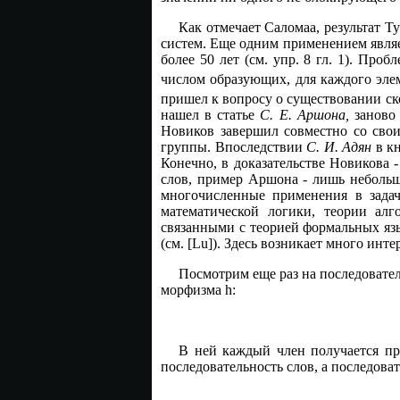
Как отмечает Саломаа, результат Т
систем. Еще одним применением явля
более 50 лет (см. упр. 8 гл. 1). Пр
числом образующих, для каждого эле
пришел к вопросу о существовании ск
нашел в статье
С. Е. Аршона,
заново 
Новиков завершил совместно со св
группы. Впоследствии
С. И. Адян
в кн
Конечно, в доказательстве Новикова
слов, пример Аршона - лишь небольш
многочисленные применения в задач
математической логики, теории алг
связанными с теорией формальных яз
(см. [Lu]). Здесь возникает много инте
Посмотрим еще раз на последовате
морфизма h:
В ней каждый член получается пр
последовательность слов, а последоват