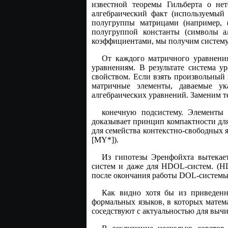
известной теоремы Гильберта о нет
алгебраический факт (используемый
полугруппы матрицами (например, 
полугруппой константы (символы а
коэффициентами, мы получим систему
От каждого матричного уравнения
уравнениям. В результате система 
свойством. Если взять произвольный н
матричные элементы, даваемые ук
алгебраических уравнений. Заменим т
конечную подсистему. Элементы 
доказывает принцип компактности для
для семейства контекстно-свободных я
[MY*]).
Из гипотезы Эренфойхта вытекае
систем и даже для HDOL-систем. (H
после окончания работы DOL-системы; 
Как видно хотя бы из приведен
формальных языков, в которых матема
соседствуют с актуальностью для выч