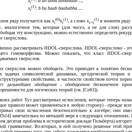
x
: a ab abba abbabaab ...,
t
(1)
x
: b ba baab baababba ....
t
(0)
(1)
(1)
нем ряду получается как x
x
, а слово x
в нижнем ряду -
i
i
i+1
, аналогичное тем, которые (для чисел, а не для слов) рас
Обобщая эту конструкцию, можно естественно определить рекур
е сверхслова.
твенно рассматривать HDOL-сверхслова. HDOL-сверхслово - эт
щего гомоморфизма. Можно показать, что класс HDOL-сверх
аваемых сверхслов.
ых сверхслов можно обобщить. Это приводит к понятию беско
 задачах символической динамики, эргодической теории и
структурными свойствами, в частности свойством почти период
ает дальнейшее обобщение - обобщенное бесконечное произ
решимости для логических теорий (см. [Ce83]).
воих работ Туэ рассматривал исчисления, которые теперь назы
ждое правило может применяться в любую сторону) - прежде все
атривал свои исчисления безотносительно к алгебре; они име
[Th14] замечательна по меньшей мере в следующих отношениях.
чем десятая проблема в историческом докладе Гильберта) алгори
ной грамматике. Во-вторых, в ней получено решение этой про
собой примеры того, что сейчас называется комбинаторикой сл