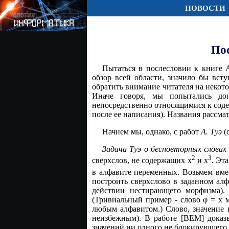
НОВОСТИ
Пос
Пытаться в послесловии к книге 
обзор всей области, значило бы вст
обратить внимание читателя на некот
Иначе говоря, мы попытались доп
непосредственно относящимися к соде
после ее написания). Названия рассм
Начнем мы, однако, с работ
А. Туэ
(
Задача Туэ о бесповторных словах 
2
3
сверхслов, не содержащих x
и x
. Эт
в алфавите переменных. Возьмем вме
построить сверхслово в заданном алф
действии нестирающего морфизма).
(Тривиальный пример - слово φ = x 
любым алфавитом.) Слово, значение 
неизбежным). В работе [BEM] доказы
значений ни одного не блокирующего 