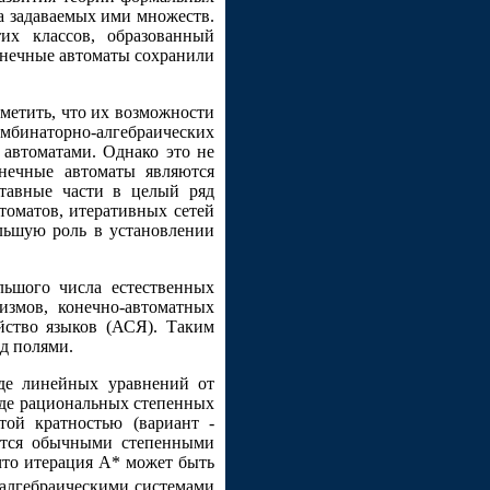
а задаваемых ими множеств.
х классов, образованный
конечные автоматы сохранили
метить, что их возможности
мбинаторно-алгебраических
 автоматами. Однако это не
нечные автоматы являются
ставные части в целый ряд
оматов, итеративных сетей
льшую роль в установлении
льшого числа естественных
измов, конечно-автоматных
йство языков (АСЯ). Таким
д полями.
иде линейных уравнений от
де рациональных степенных
той кратностью (вариант -
яются обычными степенными
что итерация A* может быть
 алгебраическими системами