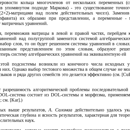
еровости кольца многочленов от нескольких переменных (с
 в упомянутом подходе Маркова) - это существование точног
(2×2)-матрицами над полем действительных чисел). Замени
лфавита) их образами при представлении, а переменные -
 матричных уравнений.
, перемножив матрицы в левой и правой частях, перейдем к
уравнений над полугруппой заменится системой алгебраическ
абор слов, то он будет решением системы уравнений в словах, 
азанным представлением по этим словам, образуют реше
еперь систему алгебраических уравнений на эквивалентную ей
этой подсистемы возникли из конечного числа исходных у
 них. Однако выбор тестового множества в общем случае не мо
зыков и ряда других семейств это делается эффективно (см. [CuP
т разрешимость алгоритмической проблемы последовательной
DOL-система состоит из DOL-системы и морфпзма, применяемо
см. [Kar].)
ных выше результатов,
А. Саломаа
действительно удалось ука
тическая глубина и ясность результатов, характерная для теор
ислительных наук.