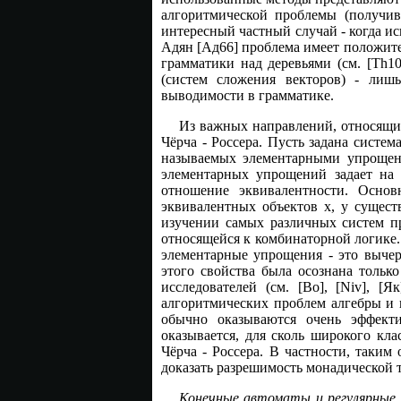
алгоритмической проблемы (получив
интересный частный случай - когда ис
Адян [Ад66] проблема имеет положите
грамматики над деревьями (см. [Th1
(систем сложения векторов) - лиш
выводимости в грамматике.
Из важных направлений, относящих
Чёрча - Россера. Пусть задана систе
называемых элементарными упрощени
элементарных упрощений задает на 
отношение эквивалентности. Основ
эквивалентных объектов x, y сущест
изучении самых различных систем пр
относящейся к комбинаторной логике.
элементарные упрощения - это вычер
этого свойства была осознана тольк
исследователей (см. [Bo], [Niv], [
алгоритмических проблем алгебры и 
обычно оказываются очень эффект
оказывается, для сколь широкого кл
Чёрча - Россера. В частности, таки
доказать разрешимость монадической те
Конечные автоматы и регулярные