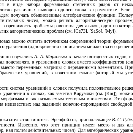
тся в виде набора формальных степенных рядов от неко
исло различных выводов одного слова в грамматике. Если 
удем получать обыкновенные алгебраические функции. Пользу
ствительных чисел, можно решать алгоритмическую проблем
, разрешимость проблемы равенства для языков, один из котор
угих алгоритмических проблем (см. [Ce73], [SaSo], [My]).
словах можно считать источником современной теории формаль
о уравнения (одновременно с описанием множества его решений)
сивно изучались
А. А. Марковым
в начале пятидесятых годов, в 
ал подставлять в уравнения в словах вместо коэффициентов (с
 вместо переменных матрицы с переменными элементами. При
гебраических уравнений, в известном смысле (который мы ут
ости систем уравнений в словах получила положительное реше
х уравнений в словах, как заметил Карумяки (см. [Kar]), мож
 морфизмам и так называемым тестовым множествам. Эта форм
ла неизвестных над заданной конечно-порожденной свободной
доказательство гипотезы Эренфойхта, принадлежащее
В. С. Губе.
тности. Известно, что этот принцип имеет место и для ал
р, над полем действительных чисел). Для алгебраических уравн