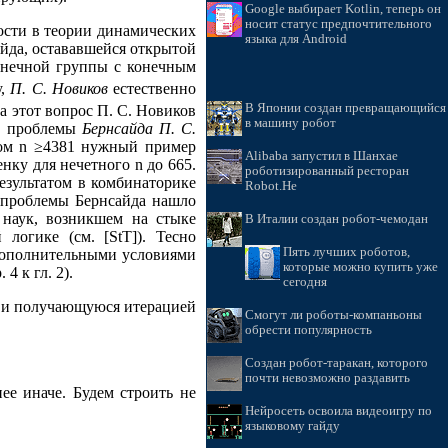
Google выбирает Kotlin, теперь он
носит статус предпочтительного
ности в теории динамических
языка для Android
йда, остававшейся открытой
сконечной группы с конечным
у,
П. С. Новиков
естественно
В Японии создан превращающийся
на этот вопрос П. С. Новиков
в машину робот
ию проблемы
Бернсайда П. С.
ом n ≥4381 нужный пример
Alibaba запустил в Шанхае
нку для нечетного n до 665.
роботизированный ресторан
езультатом в комбинаторике
Robot.He
е проблемы Бернсайда нашло
 наук, возникшем на стыке
В Италии создан робот-чемодан
логике (см. [StT]). Тесно
Пять лучших роботов,
 дополнительными условиями
которые можно купить уже
4 к гл. 2).
сегодня
а и получающуюся итерацией
Смогут ли роботы-компаньоны
обрести популярность
Создан робот-таракан, которого
почти невозможно раздавить
ее иначе. Будем строить не
Нейросеть освоила видеоигру по
языковому гайду