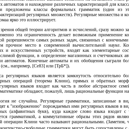
х автоматов и нахождение различных характеризаций для класс
 предложены классы формальных грамматик (один из эти
арактеризаций регулярных множеств). Регулярные множества и 
омаа ярко это иллюстрирует.
 зрения общей теории алгоритмов и исчислений, сразу можно за
именно эта ограниченность делает возможным применение ко
ой разрешимости самых разных задач, связанных с конечными
им прочное место в современной вычислительной науке. Ко
х и искусственных устройств, входят как элементарные со
лимой функции, в определение магазинных и счетчиковых авт
 и автоматов. Конечные автоматы и их обобщения сыграли бо
см., например, [Ce83] или [ТрБ*]).
са регулярных языков является замкнутость относительно бо
лярных операций (теорема Клини), прямых и обратных морф
гулярных языков входит как часть в любое абстрактное семе
 математике обладают, пожалуй, лишь рациональные функции на
гия не случайна. Регулярные грамматики, записанные в в
ят к "изображению" порождаемых ими регулярных языков в ви
ых (алфавитных букв), куда каждое слово языка входит с 
ается грамматикой, а коммутативные образы этих рядов явл
ией операции Клини часто называют рациональными. (Заметим, 
ь контекстно-свободные грамматики могут быть сопоставлены с