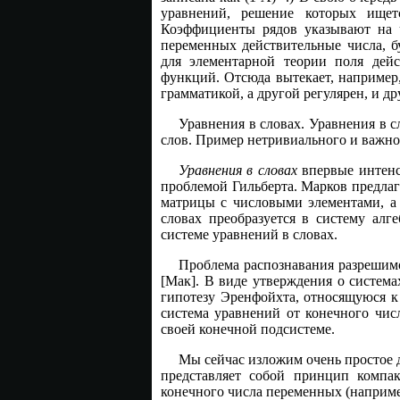
уравнений, решение которых ище
Коэффициенты рядов указывают на ч
переменных действительные числа, б
для элементарной теории поля дей
функций. Отсюда вытекает, например
грамматикой, а другой регулярен, и др
Уравнения в словах. Уравнения в 
слов. Пример нетривиального и важног
Уравнения в словах
впервые интен
проблемой Гильберта. Марков предлаг
матрицы с числовыми элементами, а
словах преобразуется в систему ал
системе уравнений в словах.
Проблема распознавания разрешим
[Мак]. В виде утверждения о система
гипотезу Эренфойхта, относящуюся к
система уравнений от конечного чис
своей конечной подсистеме.
Мы сейчас изложим очень простое 
представляет собой принцип компак
конечного числа переменных (наприме