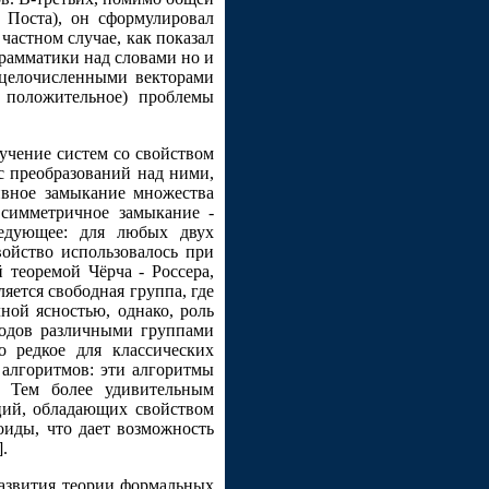
 Поста), он сформулировал
частном случае, как показал
грамматики над словами но и
д целочисленными векторами
 положительное) проблемы
учение систем со свойством
сс преобразований над ними,
ивное замыкание множества
 симметричное замыкание -
ледующее: для любых двух
войство использовалось при
 теоремой Чёрча - Россера,
яется свободная группа, где
ой ясностью, однако, роль
годов различными группами
но редкое для классических
 алгоритмов: эти алгоритмы
 Тем более удивительным
кций, обладающих свойством
оиды, что дает возможность
.
азвития теории формальных