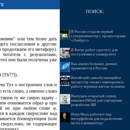
ТЕ
ПОИСК:
В России создали первый
суперкомпьютер с процессорами
мнями" или тем более дать
«Эльбрус»
щего послесловия в другом:
 продолжаем его метафору).
В Китае робот сдал тест для
итателя с результатами,
поступления в университет
 что они были получены уже
Как анализ больших данных
применяется в России
 [Th77]).
Китайский самообучающийся
процессор сможет имитировать
чи Туэ о построении слов и
работу нервных клеток человека
 есть слово, а именно слово
Выпущен открытый сервер
тавим ту же самую задачу -
навыков 0Mind для упрощения
ием понимается образ φ при
разработки ИИ
мой не при любом слове φ.
тся в каждом сверхслове над
Илон Маск работает над
азывается блокирующим (или
интерфейсом для подключения
мозга к компьютеру
сверхслово, не содержащее
ирующих).