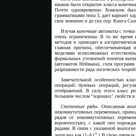
языков было открытие класса конечны
Почти одновременно Хомским были
грамматиками типа 3, дает вариант х
свое значение и до сих пор. Книга Сал
Изучая конечные автоматы с точки
очень ограниченны. В то же время 
методов и приводит к алгоритмическ
главная причина, обеспечивающая 
моделями всевозможных естественны
формальных уточнений понятия вычис
(автоматов Неймана), схем программ
разрешимости ряда логических теорий (
Замечательной особенностью клас
операций: булевых операций, регу
отображений. В силу этого класс ре
большим числом "хороших" свойств в
Степенные ряды.
Описанная анало
некоммутативных переменных, привод
рядов от некоммутативных переменн
вероятностью), с какой оно порожд
рядами. В связи с указанной аналог
-1
записана как (1-A)
.) В свою очеред