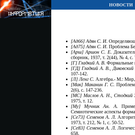
НОВОСТИ
[Ад66] Адян С. И.
Определяющи
[Ад75] Адян С. И.
Проблема Бер
[Арш] Аршон С. Е.
Доказател
сборник, 1937, т. 2(44), № 4, с.
[Г] Гладкий А. В.
Формальные гр
[ГД] Гладкий А. В., Диковский 
107-142.
[Л] Ленг С.
Алгебра.- М.: Мир,
[Мак] Маканин Г. С.
Проблема
2(6), с. 147-236.
[МС] Маслов А. Н., Стодкий 
1975, т. 12.
[Му] Мучник Ан. А.
Примен
Семиотические аспекты формал
[Се73] Семенов А. Л.
Алгорит
1973, т. 212, № 1, с. 50-52.
[Се83] Семенов А. Л.
Логическ
658.