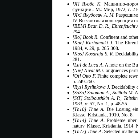
[Я] Якобе К.
Машинно-порожд
функции.- М.: Мир, 1972, с. 21
[Як] Якубович А. М.
Разрешимо
IV Всесоюзная конференция по
[BEM] Bean D. R., Ehrenfeucht A
294.
[Bo] Book R.
Confluent and other
[Kar] Karhumaki J.
The Ehrenfe
1984, v. 29, p. 285-308.
[Kos] Kosaraju S. R.
Decidabilit
281.
[Lu] de Luca A.
A note on the Bu
[Niv] Nivat M.
Congruences parfait
[Ot] Otto F.
Finite complete rewr
p. 249-260.
[Rys] Ryslinkova J.
Decidability o
[SaSo] Salomaa A., Soittola M.
Au
[StT] Stolboushkin A. P., Taitsli
1983, v: 57, No. 1, p. 48-55.
[Th10] Thue A.
Die Losung eines
Klasse, Kristiania, 1910, No. 8.
[Th14] Thue A.
Probleme uber V
naturv. Klasse, Kristiania, 1914, 
[Th77] Thue A.
Selected mathemat