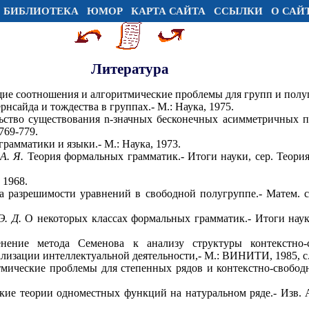
БИБЛИОТЕКА
ЮМОР
КАРТА САЙТА
ССЫЛКИ
О САЙ
Литература
е соотношения и алгоритмические проблемы для групп и полугр
нсайда и тождества в группах.- М.: Наука, 1975.
ьство существования n-значных бесконечных асимметричных по
 769-779.
амматики и языки.- М.: Наука, 1973.
А. Я.
Теория формальных грамматик.- Итоги науки, сер. Теория в
 1968.
 разрешимости уравнений в свободной полугруппе.- Матем. сб
Э. Д.
О некоторых классах формальных грамматик.- Итоги науки
ение метода Семенова к анализу структуры контекстно-с
изации интеллектуальной деятельности,- М.: ВИНИТИ, 1985, с.
мические проблемы для степенных рядов и контекстно-свобо
ие теории одноместных функций на натуральном ряде.- Изв. АН