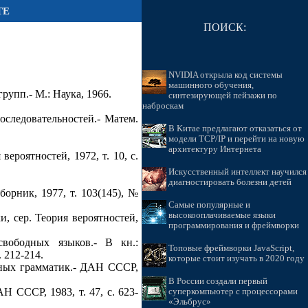
ТЕ
ПОИСК:
NVIDIA открыла код системы
машинного обучения,
упп.- М.: Наука, 1966.
синтезирующей пейзажи по
наброскам
следовательностей.- Матем.
В Китае предлагают отказаться от
модели TCP/IP и перейти на новую
архитектуру Интернета
ероятностей, 1972, т. 10, с.
Искусственный интеллект научился
диагностировать болезни детей
орник, 1977, т. 103(145), №
Самые популярные и
высокооплачиваемые языки
, сер. Теория вероятностей,
программирования и фреймворки
вободных языков.- В кн.:
Топовые фреймворки JavaScript,
 212-214.
которые стоит изучать в 2020 году
дных грамматик.- ДАН СССР,
В России создали первый
 СССР, 1983, т. 47, с. 623-
суперкомпьютер с процессорами
«Эльбрус»