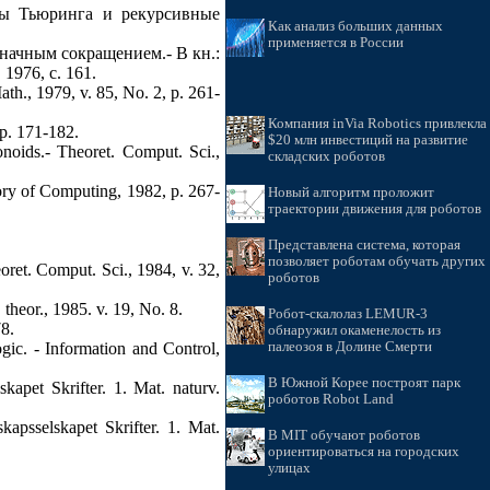
ны Тьюринга и рекурсивные
Как анализ больших данных
применяется в России
начным сокращением.- В кн.:
976, с. 161.
ath., 1979, v. 85, No. 2, p. 261-
Компания inVia Robotics привлекла
 p. 171-182.
$20 млн инвестиций на развитие
noids.- Theoret. Comput. Sci.,
складских роботов
ory of Computing, 1982, p. 267-
Новый алгоритм проложит
траектории движения для роботов
Представлена система, которая
позволяет роботам обучать других
ret. Comput. Sci., 1984, v. 32,
роботов
 theor., 1985. v. 19, No. 8.
Робот-скалолаз LEMUR-3
78.
обнаружил окаменелость из
палеозоя в Долине Смерти
gic. - Information and Control,
В Южной Корее построят парк
kapet Skrifter. 1. Mat. naturv.
роботов Robot Land
psselskapet Skrifter. 1. Mat.
В MIT обучают роботов
ориентироваться на городских
улицах