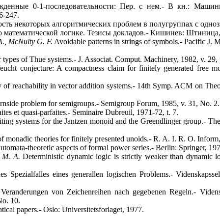
енные 0-1-последовательности: Пер. с нем.- В кн.: Маши
6-247.
сть некоторых алгоритмических проблем в полугруппах с одноз
 математической логике. Тезисы докладов.- Кишинев: Штиница, 1
., McNulty G. F.
Avoidable patterns in strings of symbols.- Pacific J. M
 types of Thue systems.- J. Associat. Comput. Machinery, 1982, v. 29,
ucht conjecture: A compactness claim for finitely generated free mo
y of reachability in vector addition systems.- 14th Symp. ACM on The
rnside problem for semigroups.- Semigroup Forum, 1985, v. 31, No. 2.
es et quasi-parfaites.- Seminaire Dubreuil, 1971-72, t. 7.
iting systems for the Jantzen monoid and the Greendlinger group.- Theo
f monadic theories for finitely presented unoids.- R. A. I. R. O. Inform,
tomata-theoretic aspects of formal power series.- Berlin: Springer, 19
n M. A.
Deterministic dynamic logic is strictly weaker than dynamic lo
 Spezialfalles eines generallen logischen Problems.- Videnskapssels
eranderungen von Zeichenreihen nach gegebenen Regeln.- Videnska
No. 10.
ical papers.- Oslo: Universitetsforlaget, 1977.