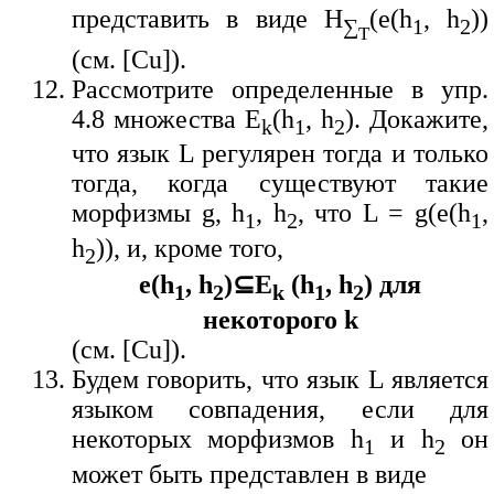
представить в виде H
(e(h
, h
))
∑
1
2
T
(см. [Cu]).
Рассмотрите определенные в упр.
4.8 множества E
(h
, h
). Докажите,
k
1
2
что язык L регулярен тогда и только
тогда, когда существуют такие
морфизмы g, h
, h
, что L = g(e(h
,
1
2
1
h
)), и, кроме того,
2
e(h
, h
)⊆E
(h
, h
) для
1
2
k
1
2
некоторого k
(см. [Cu]).
Будем говорить, что язык L является
языком совпадения, если для
некоторых морфизмов h
и h
он
1
2
может быть представлен в виде