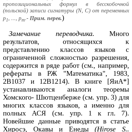
пропозициональных формул в бесскобочной
(польской) записи сигнатуры (N, C) от переменных
)
p
, ..., р
.
- Прим. перев.
1
m
Замечание переводчика.
Много
результатов, относящихся к
представлению классов языков с
ограниченной сложностью разрешения,
содержится в ряде работ (см., например,
рефераты в РЖ "Математика", 1983,
2В1037 и 12В1214). В книге [ЯиА*]
устанавливаются аналоги теоремы
Хомского- Шютценберже (см. упр. 3) для
многих классов языков, а именно для
полных АСЯ (см. упр. 1 к гл. 7).
Новейшие данные приводятся в статье
Хиросэ, Окавы и Енеды
(Hirose S..