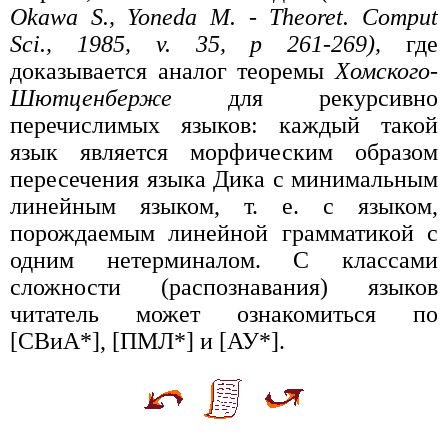
Okawa S., Yoneda M. - Theoret. Comput
Sci., 1985, v. 35, p 261-269),
где
доказывается аналог теоремы
Хомского-
Шютценберже
для рекурсивно
перечислимых языков: каждый такой
язык является морфическим образом
пересечения языка Дика с минимальным
линейным языком, т. е. с языком,
порождаемым линейной грамматикой с
одним нетерминалом. С классами
сложности (распознавания) языков
читатель может ознакомиться по
[СВиА*], [ПМЛ*] и [АУ*].