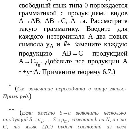
свободный язык типа 0 порождается
грамматикой с продукциями видов
A→AB, AB→C, A→a. Рассмотрите
такую грамматику. Введите для
каждого нетерминала A два новых
символа y
и
Замените каждую
A
продукцию AB→C продукцией
A→C
. Добавьте все продукции А
y
в
~+у~А. Примените теорему 6.7.)
*
(
См. замечание переводчика в конце главы.-
)
Прим. ред.
**
(
Если вместо S→a включить несколько
продукций S→p
, ..., S→p
, заменить b на N, а c на
1
m
C, то язык L(G) будет состоять из всех