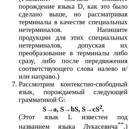
порождение языка D, как это было
сделано выше, но рассматривая
терминалы в качестве специальных
нетерминалов. Напишите
продукции для этих специальных
нетерминалов, допуская их
преобразование в терминалы либо
сразу, либо после передвижения
соответствующего слова налево и/
или направо.)
Рассмотрим контекстно-свободный
язык, порождаемый следующей
грамматикой G:
2
S→a, S→bS, S→cS
.
(Этот язык L известен под
**
названием языка Лукасевича
.)