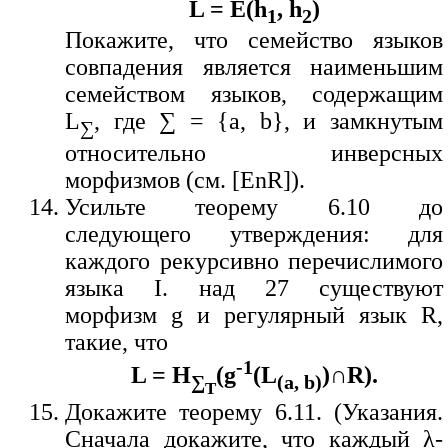
L = E(h
, h
)
1
2
Покажите, что семейство языков
совпадения является наименьшим
семейством языков, содержащим
L
, где ∑ = {a, b}, и замкнутым
∑
относительно инверсных
морфизмов (см. [EnR]).
Усильте теорему 6.10 до
следующего утверждения: для
каждого рекурсивно перечислимого
языка I. над 27 существуют
морфизм g и регулярный язык R,
такие, что
-1
L = H
(g
(L
)∩R).
∑
(a, b)
T
Докажите теорему 6.11. (Указания.
Сначала докажите, что каждый λ-