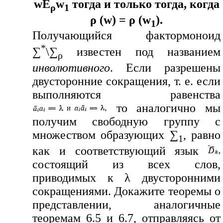
wE
w
тогда и только тогда, когда
ρ
1
ρ (w) = ρ (w
).
1
Получающийся фактормоноид
*
∑
\∑
известен под названием
ρ
инволютивного
. Если разрешены
двусторонние сокращения, т. е. если
выполняются равенства
то аналогично мы
получим свободную группу с
множеством образующих ∑
, равно
1
как и соответствующий язык
состоящий из всех слов,
приводимых к λ двусторонними
сокращениями. Докажите теоремы о
представлении, аналогичные
теоремам 6.5 и 6.7, отправляясь от