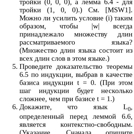
тройки (0, 0, 0), а лемма 6.4 - для
тройки (1, 0, 0).) См. [MSW1].
Можно ли усилить условие (i) таким
образом, чтобы |w| всегда
принадлежало множеству длин
рассматриваемого языка?
(Множество длин языка состоит из
всех длин слов в этом языке.)
Проведите доказательство теоремы
6.5 по индукции, выбрав в качестве
базиса индукции t = 0. (При этом
шаг индукции будет несколько
сложнее, чем при базисе t = 1.)
Докажите, что язык L
,
0
определенный перед леммой 6.6,
является контекстно-свободным.
(Указание. Сначала опишите