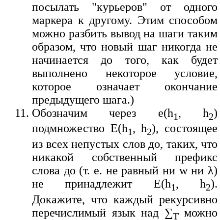
посылать "курьеров" от одного
маркера к другому. Этим способом
можно разбить вывод на шаги таким
образом, что новый шаг никогда не
начинается до того, как будет
выполнено некоторое условие,
которое означает окончание
предыдущего шага.)
Обозначим через e(h
, h
)
1
2
подмножество E(h
, h
), состоящее
1
2
из всех непустых слов до, таких, что
никакой собственный префикс
слова до (т. е. не равный ни w ни λ)
не принадлежит E(h
, h
).
1
2
Докажите, что каждый рекурсивно
перечислимый язык над ∑
можно
T