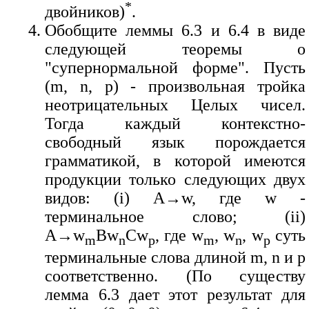
*
двойников)
.
Обобщите леммы 6.3 и 6.4 в виде
следующей теоремы о
"супернормальной форме". Пусть
(m, n, p) - произвольная тройка
неотрицательных Целых чисел.
Тогда каждый контекстно-
свободный язык порождается
грамматикой, в которой имеются
продукции только следующих двух
видов: (i) A→w, где w -
терминальное слово; (ii)
A→w
Bw
Cw
, где w
, w
, w
суть
m
n
p
m
n
p
терминальные слова длиной m, n и p
соответственно. (По существу
лемма 6.3 дает этот результат для