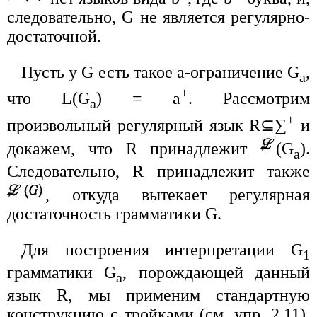
следовательно, G не является регулярно-
достаточной.
Пусть у G есть такое a-ограничение G
,
a
+
что L(G
) = a
. Рассмотрим
a
+
произвольный регулярный язык R⊆∑
и
докажем, что R принадлежит
(G
).
a
Следовательно, R принадлежит также
, откуда вытекает регулярная
достаточность грамматики G.
Для построения интерпретации G
1
грамматики G
, порождающей данный
a
язык R, мы применим стандартную
конструкцию с тройками (см. упр. 2.11).