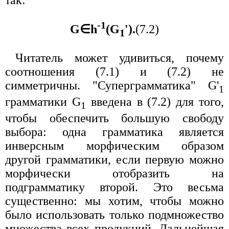
так:
-1
G∈h
(G
').
(7.2)
1
Читатель может удивиться, почему
соотношения (7.1) и (7.2) не
симметричны. "Суперграмматика" G'
1
грамматики G
введена в (7.2) для того,
1
чтобы обеспечить большую свободу
выбора: одна грамматика является
инверсным морфическим образом
другой грамматики, если первую можно
морфически отобразить на
подграмматику второй. Это весьма
существенно: мы хотим, чтобы можно
было использовать только подмножество
множества всех продукций. Дальнейшая