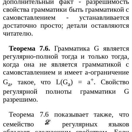
дополнительный факт - разрешимость
свойства грамматики быть грамматикой с
самовставлением - устанавливается
достаточно просто; детали оставляются
читателю.
Теорема 7.6.
Грамматика G является
регулярно-полной тогда и только тогда,
когда она не является грамматикой с
самовставлением и имеет a-ограничение
+
G
, такое, что L(G
) = a
. Свойство
a
a
регулярной полноты грамматики G
разрешимо.
Теорема 7.6 показывает также, что
семейство
регулярных языков
обладает следующим свойством. Если