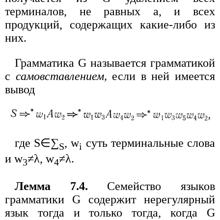
терминалов, не равных а, и всех
продукций, содержащих какие-либо из
них.
Грамматика G называется грамматикой
с
самовставлением,
если в ней имеется
вывод
где S∈∑
, w
суть терминальные слова
S
i
и w
≠λ, w
≠λ.
3
4
Лемма 7.4.
Семейство языков
грамматики G содержит нерегулярный
язык тогда и только тогда, когда G