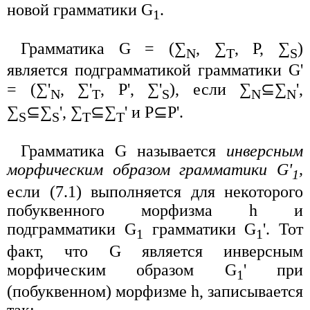
новой грамматики G
.
1
Грамматика G = (∑
, ∑
, P, ∑
)
N
T
S
является подграмматикой грамматики G'
= (∑'
, ∑'
, P', ∑'
), если ∑
⊆∑
',
N
T
S
N
N
∑
⊆∑
', ∑
⊆∑
' и P⊆P'.
S
S
T
T
Грамматика G называется
инверсным
морфическим образом грамматики G'
,
1
если (7.1) выполняется для некоторого
побуквенного морфизма h и
подграмматики G
грамматики G
'. Тот
1
1
факт, что G является инверсным
морфическим образом G
' при
1
(побуквенном) морфизме h, записывается