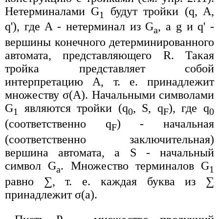
Нетерминалами G
будут тройки (q, A,
1
q'), где A - нетерминал из G
, а g и q' -
a
вершины конечного детерминированного
автомата, представляющего R. Такая
тройка представляет собой
интерпретацию A, т. е. принадлежит
множеству σ(A). Начальными символами
G
являются тройки (q
, S, q
), где q
1
0
F
0
(соответственно q
) - начальная
F
(соответственно заключительная)
вершина автомата, а S - начальный
символ G
. Множество терминалов G
a
1
равно ∑, т. е. каждая буква из ∑
принадлежит σ(a).