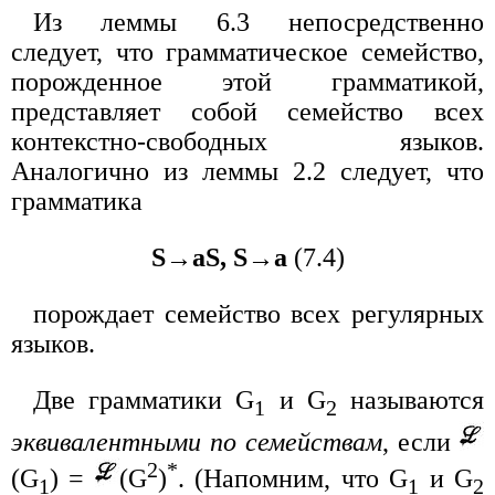
Из леммы 6.3 непосредственно
следует, что грамматическое семейство,
порожденное этой грамматикой,
представляет собой семейство всех
контекстно-свободных языков.
Аналогично из леммы 2.2 следует, что
грамматика
S→aS, S→a
(7.4)
порождает семейство всех регулярных
языков.
Две грамматики G
и G
называются
1
2
эквивалентными по семействам
, если
2
*
(G
) =
(G
)
. (Напомним, что G
и G
1
1
2