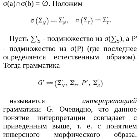
σ(a)∩σ(b) = ∅. Положим
Пусть ∑'
- подмножество из σ(∑
), a P'
S
S
- подмножество из σ(P) (где последнее
определяется естественным образом).
Тогда грамматика
называется
интерпретацией
грамматики G. Очевидно, что данное
понятие интерпретации совпадает с
приведенным выше, т. е. с понятием
инверсного морфического образа.