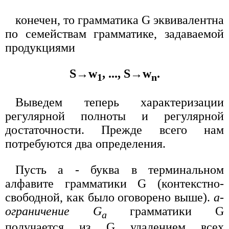
конечен, то грамматика G эквивалентна
по семействам грамматике, задаваемой
продукциями
S→w
, ..., S→w
.
1
n
Выведем теперь характеризации
регулярной полноты и регулярной
достаточности. Прежде всего нам
потребуются два определения.
Пусть a - буква в терминальном
алфавите грамматики G (контекстно-
свободной, как было оговорено выше).
a-
ограничение G
грамматики G
a
получается из G удалением всех