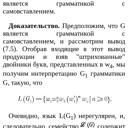
является грамматикой с
самовставлением.
Доказательство.
Предположим, что G
является грамматикой с
самовставлением, и рассмотрим вывод
(7.5). Отобрав входящие в этот вывод
продукции и взяв "штрихованные"
двойники букв, представленных в w
, мы
4
получим интерпретацию G
грамматики
1
G, такую, что
Очевидно, язык L(G
) нерегулярен, и,
1
следовательно, семейство
содержит