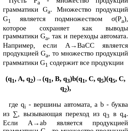
Пусть P
- множество продукций
a
грамматики G
. Множество продукций
a
G
является подмножеством σ(P
),
1
a
которое сохраняет как выводы
грамматики G
, так и переходы автомата.
a
Например, если A→BaCC является
продукцией G
, то множество продукций
a
грамматики G
содержит все продукции
1
(q
, A, q
)→(q
, B, q
)b(q
, C, q
)(q
, C,
1
2
1
3
1
5
5
q
),
2
где q
- вершины автомата, а b - буква
i
из ∑, вызывающая переход из q
в q
.
3
4
Если A→ab является продукцией
грамматики G
, то множество продукций