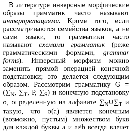
В литературе инверсные морфические
образы грамматик часто называют
интерпретациями.
Кроме того, если
рассматриваются семейства языков, а не
сами языки, то грамматики часто
называют
схемами грамматик
(реже
грамматическими формами,
grammar
forms
). Инверсный морфизм можно
заменить прямой операцией конечной
подстановки; это делается следующим
образом. Рассмотрим грамматику G =
(∑
, ∑
, P, ∑
) и конечную подстановку
N
T
S
σ, определенную на алфавите ∑
∪∑
и
N
T
такую, что σ(a) является конечным
(возможно, пустым) множеством букв
для каждой буквы a и a≠b всегда влечет