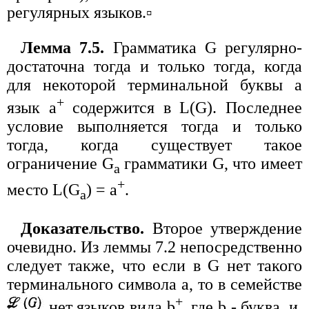
регулярных языков.▫
Лемма 7.5.
Грамматика G регулярно-
достаточна тогда и только тогда, когда
для некоторой терминальной буквы a
+
язык a
содержится в L(G). Последнее
условие выполняется тогда и только
тогда, когда существует такое
ограничение G
грамматики G, что имеет
a
+
место L(G
) = a
.
a
Доказательство.
Второе утверждение
очевидно. Из леммы 7.2 непосредственно
следует также, что если в G нет такого
терминального символа a, то в семействе
+
нет языков вида b
, где b - буква, и,