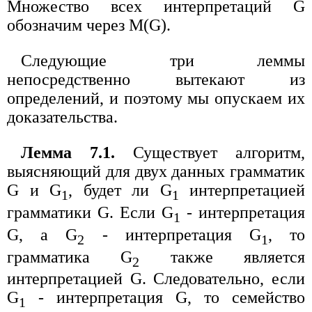
Множество всех интерпретаций G
обозначим через M(G).
Следующие три леммы
непосредственно вытекают из
определений, и поэтому мы опускаем их
доказательства.
Лемма 7.1.
Существует алгоритм,
выясняющий для двух данных грамматик
G и G
, будет ли G
интерпретацией
1
1
грамматики G. Если G
- интерпретация
1
G, а G
- интерпретация G
, то
2
1
грамматика G
также является
2
интерпретацией G. Следовательно, если
G
- интерпретация G, то семейство
1