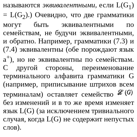
называются
эквивалентными,
если L(G
)
1
= L(G
).) Очевидно, что две грамматики
2
могут быть эквивалентными по
семействам, не будучи эквивалентными,
и обратно. Например, грамматики (7.3) и
(7.4) эквивалентны (обе порождают язык
+
a
), но не эквивалентны по семействам.
С другой стороны, переименование
терминального алфавита грамматики G
(например, приписывание штрихов всем
терминалам) оставляет семейство
без изменений и в то же время изменяет
язык L(G) (за исключением тривиального
случая, когда L(G) не содержит непустых
слов).