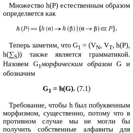
Множество h(P) естественным образом
определяется как
Теперь заметим, что G
= (V
, V
, h(P),
1
N
T
h(∑
)) также является грамматикой.
S
Назовем G
морфическим образом
G и
1
обозначим
G
= h(G).
(7.1)
1
Требование, чтобы h был побуквенным
морфизмом, существенно, потому что в
противном случае мы не могли бы
получить собственные алфавиты для