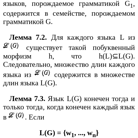
языков, порождаемое грамматикой G
,
1
содержится в семействе, порождаемом
грамматикой G.
Лемма 7.2.
Для каждого языка L из
существует такой побуквенный
морфизм h, что h(L)⊆L(G).
Следовательно, множество длин каждого
языка из
содержится в множестве
длин языка L(G).
Лемма 7.3.
Язык L(G) конечен тогда и
только тогда, когда конечен каждый язык
в
. Если
L(G) = {w
, ..., w
}
1
n