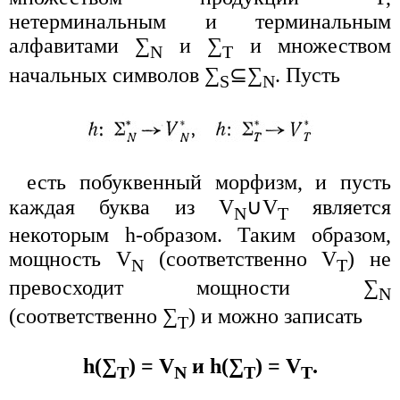
нетерминальным и терминальным
алфавитами ∑
и ∑
и множеством
N
T
начальных символов ∑
⊆∑
. Пусть
S
N
есть побуквенный морфизм, и пусть
каждая буква из V
∪V
является
N
T
некоторым h-образом. Таким образом,
мощность V
(соответственно V
) не
N
T
превосходит мощности ∑
N
(соответственно ∑
) и можно записать
T
h(∑
) = V
и h(∑
) = V
.
T
N
T
T