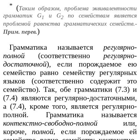
*
(
Таким образом, проблема эквивалентности
грамматик G
и G
по семействам является
1
2
проблемой равенства грамматических семейств.-
)
Прим. перев.
Грамматика называется
регулярно-
полной
(соответственно
регулярно-
достаточной
), если порождаемое ею
семейство равно семейству регулярных
языков (соответственно содержит это
семейство). Так, обе грамматики (7.3) и
(7.4) являются регулярно-достаточными,
а (7.4), кроме того, является регулярно-
полной. Грамматика называется
контекстно-свободно-полной
или,
короче,
полной,
если порождаемое ей
семейство равно семейству контекстно-