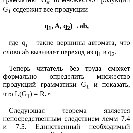
a
G
содержит все продукции
1
q
, A, q
)→ab,
1
2
где q
- такие вершины автомата, что
i
слово ab вызывает переход из q
в q
.
1
2
Теперь читатель без труда сможет
формально определить множество
продукций грамматики G
и показать,
1
что L(G
) = R. ▫
1
Следующая теорема является
непосредственным следствием лемм 7.4
и 7.5. Единственный необходимый