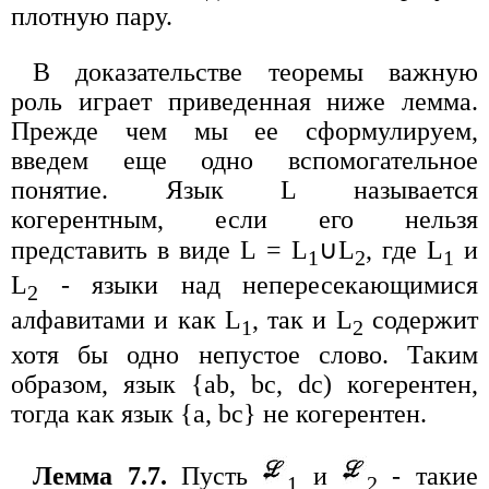
плотную пару.
В доказательстве теоремы важную
роль играет приведенная ниже лемма.
Прежде чем мы ее сформулируем,
введем еще одно вспомогательное
понятие. Язык L называется
когерентным, если его нельзя
представить в виде L = L
∪L
, где L
и
1
2
1
L
- языки над непересекающимися
2
алфавитами и как L
, так и L
содержит
1
2
хотя бы одно непустое слово. Таким
образом, язык {ab, bc, dc) когерентен,
тогда как язык {a, bc} не когерентен.
Лемма 7.7.
Пусть
и
- такие
1
2