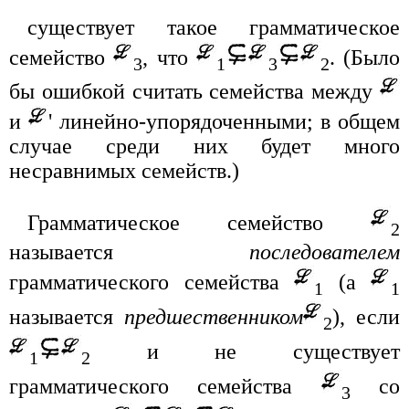
существует такое грамматическое
семейство
, что
. (Было
3
1
3
2
бы ошибкой считать семейства между
и
' линейно-упорядоченными; в общем
случае среди них будет много
несравнимых семейств.)
Грамматическое семейство
2
называется
последователем
грамматического семейства
(а
1
1
называется
предшественником
), если
2
и не существует
1
2
грамматического семейства
со
3