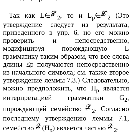
Так как L∈
, то и L
∈
(Это
2
p
2
утверждение следует из результата,
приведенного в упр. 6, но его можно
проверить и непосредственно,
модифицируя порождающую L
грамматику таким образом, что все слова
длины ≤p получаются непосредственно
из начального символа; см. также второе
утверждение леммы 7.3.) Следовательно,
можно предположить, что H
является
p
интерпретацией грамматики G
,
2
порождающей семейство
. Согласно
2
последнему утверждению леммы 7.1,
семейство
(H
) является частью
.
p
2