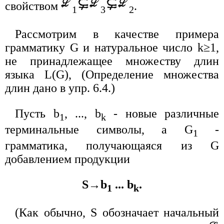
свойством
.
1
3
2
Рассмотрим в качестве примера
грамматику G и натуральное число k≥1,
не принадлежащее множеству длин
языка L(G), (Определение множества
длин дано в упр. 6.4.)
Пусть b
, ..., b
- новые различные
1
k
терминальные символы, а G
-
1
грамматика, получающаяся из G
добавлением продукции
S→b
... b
.
1
k
(Как обычно, S обозначает начальный