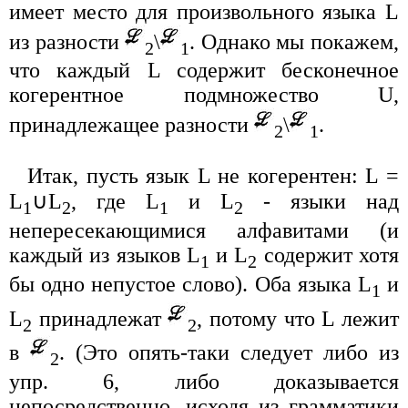
имеет место для произвольного языка L
из разности
\
. Однако мы покажем,
2
1
что каждый L содержит бесконечное
когерентное подмножество U,
принадлежащее разности
\
.
2
1
Итак, пусть язык L не когерентен: L =
L
∪L
, где L
и L
- языки над
1
2
1
2
непересекающимися алфавитами (и
каждый из языков L
и L
содержит хотя
1
2
бы одно непустое слово). Оба языка L
и
1
L
принадлежат
, потому что L лежит
2
2
в
. (Это опять-таки следует либо из
2
упр. 6, либо доказывается
непосредственно, исходя из грамматики