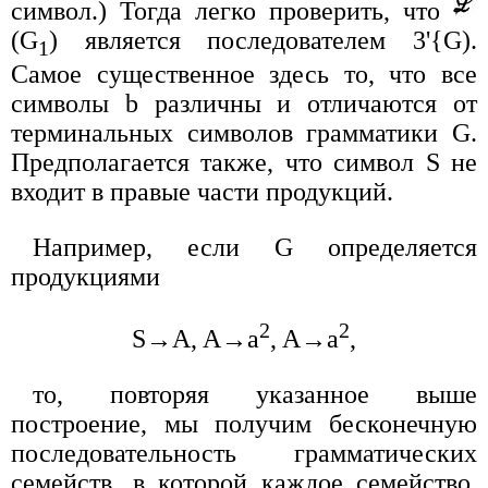
символ.) Тогда легко проверить, что
(G
) является последователем 3'{G).
1
Самое существенное здесь то, что все
символы b различны и отличаются от
терминальных символов грамматики G.
Предполагается также, что символ S не
входит в правые части продукций.
Например, если G определяется
продукциями
2
2
S→A, A→a
, A→a
,
то, повторяя указанное выше
построение, мы получим бесконечную
последовательность грамматических
семейств, в которой каждое семейство,