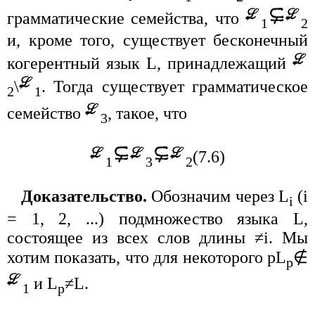
грамматические семейства, что
1
2
и, кроме того, существует бесконечный
когерентный язык L, принадлежащий
\
. Тогда существует грамматическое
2
1
семейство
, такое, что
3
(7.6)
1
3
2
Доказательство.
Обозначим через L
(i
i
= 1, 2, ...) подмножество языка L,
состоящее из всех слов длины ≠i. Мы
хотим показать, что для некоторого pL
∉
p
и L
≠L.
1
p