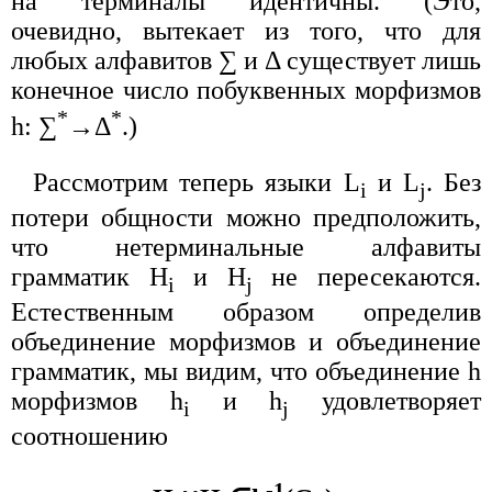
на терминалы идентичны. (Это,
очевидно, вытекает из того, что для
любых алфавитов ∑ и Δ существует лишь
конечное число побуквенных морфизмов
*
*
h: ∑
→Δ
.)
Рассмотрим теперь языки L
и L
. Без
i
j
потери общности можно предположить,
что нетерминальные алфавиты
грамматик H
и H
не пересекаются.
i
j
Естественным образом определив
объединение морфизмов и объединение
грамматик, мы видим, что объединение h
морфизмов h
и h
удовлетворяет
i
j
соотношению
-1