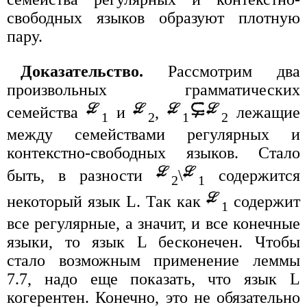
свободных языков образуют плотную
пару.
Доказательство.
Рассмотрим два
произвольных грамматических
семейства
и
,
лежащие
1
2
1
2
между семействами регулярных и
контекстно-свободных языков. Стало
быть, в разности
\
содержится
2
1
некоторый язык L. Так как
содержит
1
все регулярные, а значит, и все конечные
языки, то язык L бесконечен. Чтобы
стало возможным применение леммы
7.7, надо еще показать, что язык L
когерентен. Конечно, это не обязательно