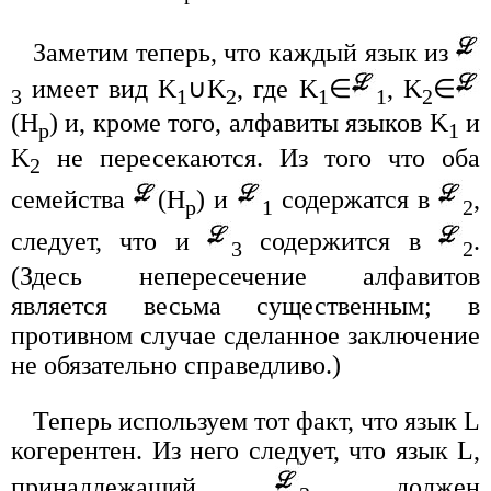
Заметим теперь, что каждый язык из
имеет вид K
∪K
, где K
∈
, K
∈
3
1
2
1
1
2
(H
) и, кроме того, алфавиты языков K
и
p
1
K
не пересекаются. Из того что оба
2
семейства
(H
) и
содержатся в
,
p
1
2
следует, что и
содержится в
.
3
2
(Здесь непересечение алфавитов
является весьма существенным; в
противном случае сделанное заключение
не обязательно справедливо.)
Теперь используем тот факт, что язык L
когерентен. Из него следует, что язык L,
принадлежащий
, должен