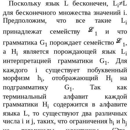
Поскольку язык L бесконечен, L
≠L
i
для бесконечного множества значений i.
Предположим, что все такие L
i
принадлежат семейству
и что
1
грамматика G
порождает семейство
,
1
1
а H
является порождающей язык L
i
i
интерпретацией грамматики G
. Для
1
каждого i существует побуквенный
морфизм h
, отображающий H
на
i
i
подграмматику G
. Так как
1
терминальный алфавит каждой
грамматики H
содержится в алфавите
i
языка L, то существуют два различных
числа i и j, таких, что ограничения h
и h
i
j