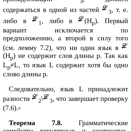
3
содержаться в одной из частей
, т. е.
3
либо в
, либо в
(H
). Первый
1
p
вариант исключается по
предположению, а второй в силу того
(см. лемму 7.2), что ни один язык в
(H
) не содержит слов длины p. Так как
p
L
≠L, то язык L содержит хотя бы одно
p
слово длины p.
Следовательно, язык L принадлежит
разности
\
, что завершает проверку
2
3
(7.6).▫
Теорема 7.8.
Грамматические
семейства регулярных и контекстно-