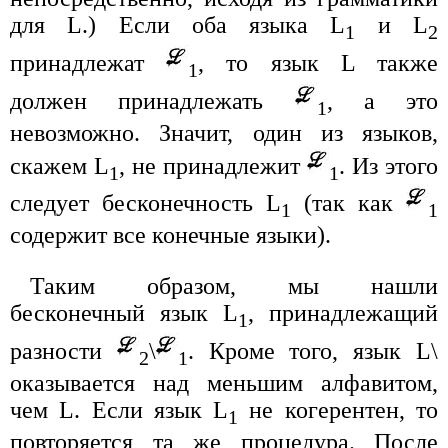
для L.) Если оба языка L
и L
1
2
принадлежат
, то язык L также
1
должен принадлежать
, а это
1
невозможно. Значит, один из языков,
скажем L
, не принадлежит
. Из этого
1
1
следует бесконечность L
(так как
1
1
содержит все конечные языки).
Таким образом, мы нашли
бесконечный язык L
, принадлежащий
1
разности
\
. Кроме того, язык L\
2
1
оказывается над меньшим алфавитом,
чем L. Если язык L
не когерентен, то
1
повторяется та же процедура. После