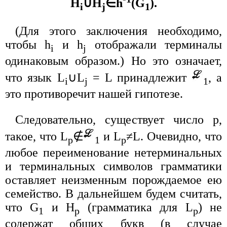
H
∪H
∈h
(G
).
i
j
1
(Для этого заключения необходимо,
чтобы h
и h
отображали терминалы
i
j
одинаковым образом.) Но это означает,
что язык L
∪L
= L принадлежит
, а
i
j
1
это противоречит нашей гипотезе.
Следовательно, существует число p,
такое, что L
∉
и L
≠L. Очевидно, что
p
1
p
любое переименование нетерминальных
и терминальных символов грамматики
оставляет неизменным порождаемое ею
семейство. В дальнейшем будем считать,
что G
и H
(грамматика для L
) не
1
p
p
содержат общих букв (в случае