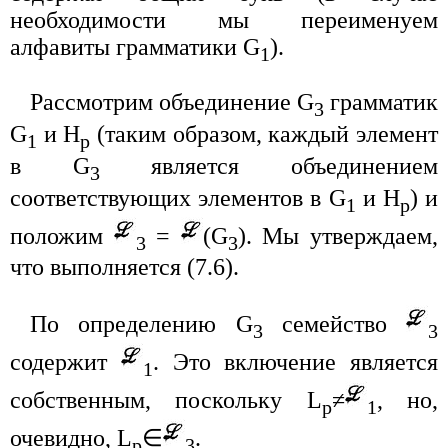
необходимости мы переименуем
алфавиты грамматики G
).
1
Рассмотрим объединение G
грамматик
3
G
и H
(таким образом, каждый элемент
1
p
в G
является объединением
3
соответствующих элементов в G
и H
) и
1
p
положим
=
(G
). Мы утверждаем,
3
3
что выполняется (7.6).
По определению G
семейство
3
3
содержит
. Это включение является
1
собственным, поскольку L
≠
, но,
p
1
очевидно, L
∈
.
p
3