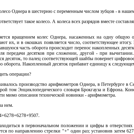
есо Однера в шестерню с переменным числом зубцов - в нашем
тветствует такое колесо. А колеса всех разрядов вместе составл
яется вращением колес Однера, насаженных на одну общую ос
ют их, и в окошках появляется число, соответствующее итогу. 
тавшуюся часть оборота происходит перенос накопленных десятк
ля передачи десятков при сложении, другой - при вычитании.
ся десяток, то палец соответствующей шайбы повернет цифровое
ую оборота. Накопленный десяток прибавит единицу к следующем
дить операции?
лаживалось производство арифмометров Однера, в Петербурге в 
рой том Энциклопедического словаря Брокгауза и Ефрона. Коне
йти мимо описания технической новинки - арифмометра.
на нем.
84+6278+6278+9507.
аходиться в первоначальном положении и цифры в отверстиях 
тся по направлению стрелки "+" один раз; установив затем 627