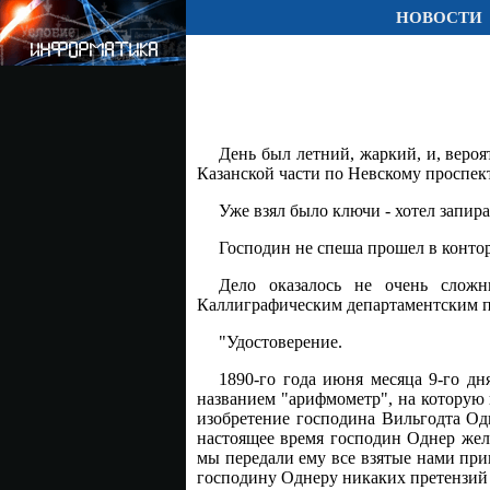
НОВОСТИ
День был летний, жаркий, и, вероя
Казанской части по Невскому проспект
Уже взял было ключи - хотел запира
Господин не спеша прошел в контор
Дело оказалось не очень сложн
Каллиграфическим департаментским п
"Удостоверение.
1890-го года июня месяца 9-го д
названием "арифмометр", на которую н
изобретение господина Вильгодта Одн
настоящее время господин Однер жела
мы передали ему все взятые нами при
господину Однеру никаких претензий п