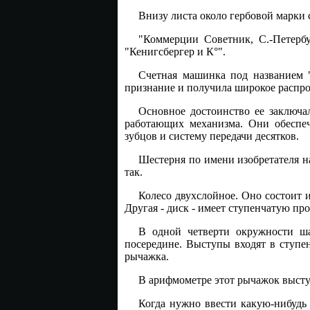
Внизу листа около гербовой марки 
"Коммерции Советник, С.-Петерб
"Кенигсбергер и К°".
Счетная машинка под названием 
признание и получила широкое распро
Основное достоинство ее заключал
работающих механизма. Они обеспе
зубцов и систему передачи десятков.
Шестерня по имени изобретателя на
так.
Колесо двухслойное. Оно состоит и
Другая - диск - имеет ступенчатую пр
В одной четверти окружности ш
посередине. Выступы входят в ступе
рычажка.
В арифмометре этот рычажок выступ
Когда нужно ввести какую-нибудь