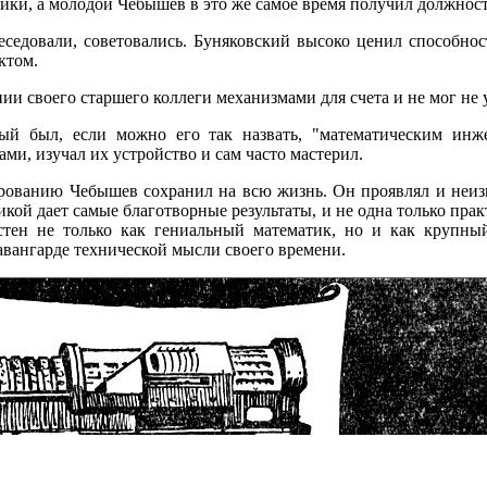
ики, а молодой Чебышев в это же самое время получил должнос
еседовали, советовались. Буняковский высоко ценил способно
ктом.
ии своего старшего коллеги механизмами для счета и не мог не 
ый был, если можно его так назвать, "математическим инж
и, изучал их устройство и сам часто мастерил.
рованию Чебышев сохранил на всю жизнь. Он проявлял и неиз
кой дает самые благотворные результаты, и не одна только практ
тен не только как гениальный математик, но и как крупный
вангарде технической мысли своего времени.