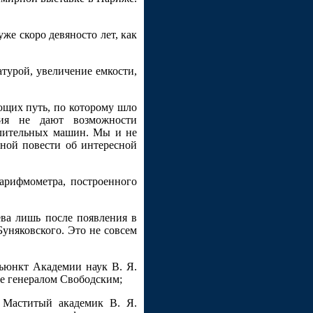
уже скоро девяносто лет, как
турой, увеличение емкости,
ющих путь, по которому шло
ния не дают возможности
слительных машин. Мы и не
ьной повести об интересной
арифмометра, построенного
ева лишь после появления в
Буняковского. Это не совсем
дъюнкт Академии наук В. Я.
ые генералом Свободским;
. Маститый академик В. Я.