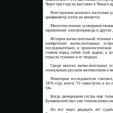
Через три года на выставке в Чикаго
Конструкция оказалась настолько уд
арифмометр почти не меняется.
Многочисленные усовершенствован
применение электропривода и другие 
История вычислительной техники е
изобретение вычислительных устр
последовательно, в хронологическом
ставим перед собой этой задачи, а х
отрасли техники и ее творцах.
Среди многих вычислительных ус
гениальным русским математиком и 
Некоторые исследователи считают
1876 году книги "О самосчетах и их 
так.
Когда двоюродная сестра еще тол
Буняковский был уже членом комиссии
Но вот через двадцать лет судьб