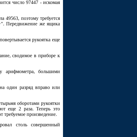
вится число 97447 - искомая
а 49563, поэтому требуется
+". Передвижение же ящика
повертывается рукоятка еще
тание, сводимое в приборе к
ку арифмометра, большими
на один разряд вправо или
етырьмя оборотами рукоятки
ют еще 2 раза. Теперь это
т требуемое произведение.
ировал столь совершенный