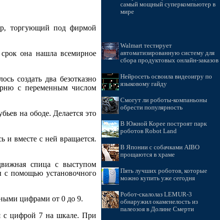
самый мощный суперкомпьютер в
мире
ер, торгующий под фирмой
Walmart тестирует
 срок она нашла всемирное
автоматизированную систему для
сбора продуктовых онлайн-заказов
Нейросеть освоила видеоигру по
ось создать два безотказно
языковому гайду
ерню с переменным числом
Смогут ли роботы-компаньоны
обрести популярность
бьев на ободе. Делается это
В Южной Корее построят парк
роботов Robot Land
ь и вместе с ней вращается.
В Японии с собачками AIBO
прощаются в храме
движная спица с выступом
Пять лучших роботов, которые
ы с помощью установочного
можно купить уже сегодня
Робот-скалолаз LEMUR-3
ными цифрами от 0 до 9.
обнаружил окаменелость из
палеозоя в Долине Смерти
я с цифрой 7 на шкале. При