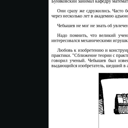
Буняковский занимал кафедру математ
Они сразу же сдружились. Часто б
через несколько лет в академию адъюн
Чебышев не мог не знать об увлечен
Надо помнить, что великий учен
интересовался механическими игрушкам
Любовь к изобретению и конструи
практики. "Сближение теории с практи
говорил ученый. Чебышев был извес
выдающийся изобретатель, шедший в а