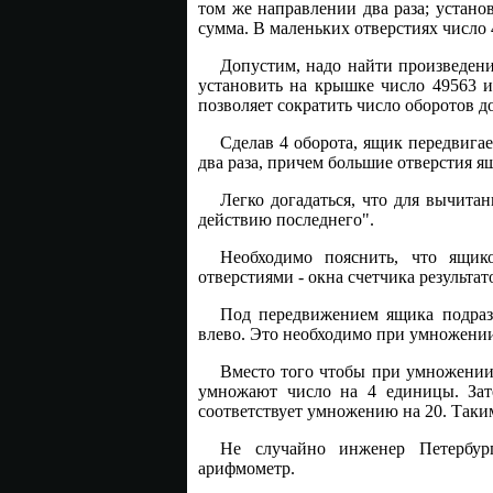
том же направлении два раза; устано
сумма. В маленьких отверстиях число 
Допустим, надо найти произведени
установить на крышке число 49563 и
позволяет сократить число оборотов д
Сделав 4 оборота, ящик передвига
два раза, причем большие отверстия я
Легко догадаться, что для вычитан
действию последнего".
Необходимо пояснить, что ящик
отверстиями - окна счетчика результат
Под передвижением ящика подразу
влево. Это необходимо при умножении
Вместо того чтобы при умножении 
умножают число на 4 единицы. Зате
соответствует умножению на 20. Таки
Не случайно инженер Петербург
арифмометр.