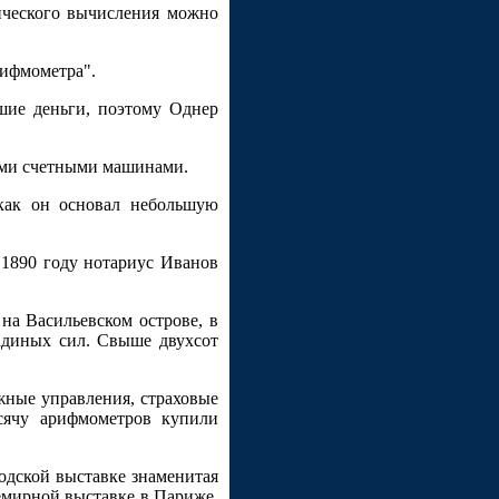
ического вычисления можно
рифмометра".
ьшие деньги, поэтому Однер
выми счетными машинами.
 как он основал небольшую
 1890 году нотариус Иванов
на Васильевском острове, в
шадиных сил. Свыше двухсот
жные управления, страховые
сячу арифмометров купили
одской выставке знаменитая
семирной выставке в Париже.