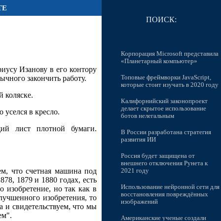
ТЕ
ПОИСК:
Корпорация Microsoft представила
«Планетарный компьютер»
риусу Изанову в его контору
ычного закончить работу.
Топовые фреймворки JavaScript,
которые стоит изучать в 2020 году
й коляске.
Калифорнийский законопроект
делает скрытое использование
 уселся в кресло.
ботов нелегальным
щий лист плотной бумаги.
В России разработана стратегия
развития ИИ
Россия будет защищена от
внешнего отключения Рунета к
ем, что счетная машина под
2021 году
78, 1879 и 1880 годах, есть
Использование нейронной сети для
о изобретение, но так как в
восстановления повреждённых
лучшенного изобретения, то
изображений
а и свидетельствуем, что мы
ем".
Американские ученые создали