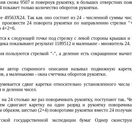
вив снова 9507 и повернув рукоятку, в больших отверстиях поя
4 покажет только количество оборотов рукоятки.
е 49563X24. Так как оно состоит из 24 - численной суммы числ
 произвести 24 поворота рукоятки по направлению стрелки "
о 4+2=6.
ется к следующей точке под стрелку с левой стороны крышки и 
щика показывают результат 1189512 и маленькие - множитель 24.
ия пользуются стрелкой "-", а деление есть сокращенное вычи
ом автор старинного описания называл подвижную карет
ов, а маленькими - окна счетчика оборотов рукоятки.
мевается сдвиг каретки относительно установленного числа 
 и делении чисел.
на 24 столько же раз поворачивать рукоятку, поступают так. Ч
м сдвигают каретку на один разряд и рукоятку поворачива
м образом, шестью (2+4) поворотами рукоятки вместо 24 получаю
ской государственной экспедиции бумаг Однер сконстру