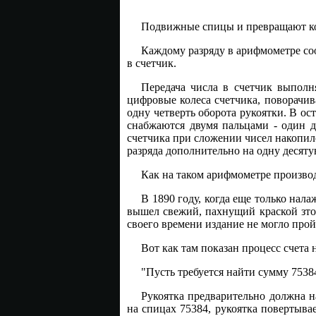
Подвижные спицы и превращают кол
Каждому разряду в арифмометре соо
в счетчик.
Передача числа в счетчик выполн
цифровые колеса счетчика, поворачива
одну четверть оборота рукоятки. В ос
снабжаются двумя пальцами - один д
счетчика при сложении чисел накопил
разряда дополнительно на одну десят
Как на таком арифмометре произво
В 1890 году, когда еще только на
вышел свежий, пахнущий краской зто
своего времени издание не могло про
Вот как там показан процесс счета 
"Пусть требуется найти сумму 753
Рукоятка предварительно должна н
на спицах 75384, рукоятка повертывае