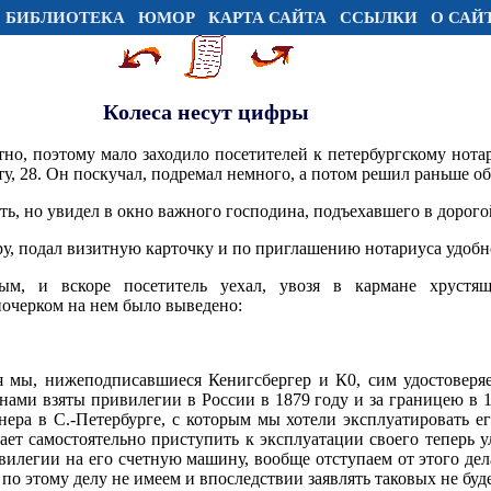
БИБЛИОТЕКА
ЮМОР
КАРТА САЙТА
ССЫЛКИ
О САЙ
Колеса несут цифры
тно, поэтому мало заходило посетителей к петербургскому нота
у, 28. Он поскучал, подремал немного, а потом решил раньше об
ть, но увидел в окно важного господина, подъехавшего в дорого
у, подал визитную карточку и по приглашению нотариуса удобно
ым, и вскоре посетитель уехал, увозя в кармане хрустя
очерком на нем было выведено:
ня мы, нижеподписавшиеся Кенигсбергер и К0, сим удостоверя
ами взяты привилегии в России в 1879 году и за границею в 18
ера в С.-Петербурге, с которым мы хотели эксплуатировать ег
ет самостоятельно приступить к эксплуатации своего теперь у
вилегии на его счетную машину, вообще отступаем от этого дел
о этому делу не имеем и впоследствии заявлять таковых не буд