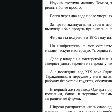
Изучив счетную машину Томаса, 
решить более просто.
Всего через два года после упорны
За право эксплуатации своего из
вынужден был продать привилегию на
Фирма эта получила в 1875 году п
Но изобретатель не мог остават
механическую мастерскую "с одним т
Дела у владельца мастерской шли 
заверяет удостоверение на передачу 
А в последний год XIX века Однер
Таракановском переулке у него на з
рабочих без устали трудятся, обслужи
В первый же год завод Однера про
компании, банки и торговые фирм
заграничные фирмы.
Широко распространилась слава од
машина для счета удостаивается сереб