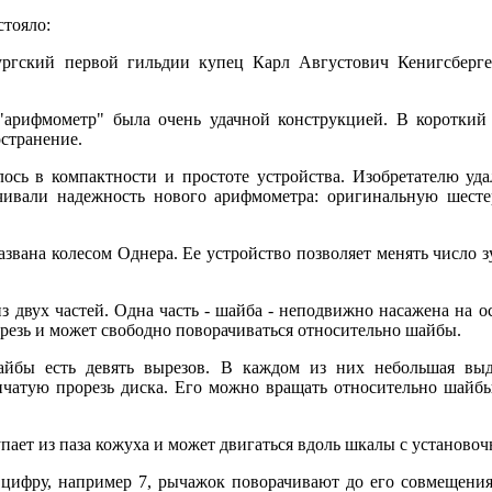
стояло:
ургский первой гильдии купец Карл Августович Кенигсберг
"арифмометр" была очень удачной конструкцией. В короткий
странение.
ось в компактности и простоте устройства. Изобретателю удал
чивали надежность нового арифмометра: оригинальную шест
звана колесом Однера. Ее устройство позволяет менять число зу
з двух частей. Одна часть - шайба - неподвижно насажена на ос
орезь и может свободно поворачиваться относительно шайбы.
айбы есть девять вырезов. В каждом из них небольшая вы
нчатую прорезь диска. Его можно вращать относительно шайб
ает из паза кожуха и может двигаться вдоль шкалы с установоч
 цифру, например 7, рычажок поворачивают до его совмещени