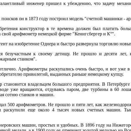
талантливый инженер пришел к убеждению, что задачу механ
х поисков он в 1873 году построил модель "счетной машинки - а
обретения конструктор в те времена должен был платить бол
 свой арифмометр немецкой фирме "Кенигсбергер и К°".
атент на изобретение Однера и быстро развернула торговлю но
ься безучастным к своему детищу. Не прошло и десяти лет,
окарным станком".
отлично. Арифмометры раскупались очень быстро, и вот уже в
изобретателю привилегий, выданных раньше немецкому купцу.
 становится владельцем большого предприятия. В Петербурге 
аводе уже вращаются, отдуваясь паром, две турбины в 60 ло
вая сотню станков и машин.
дал 500 арифмометров. Не прошло и пяти лет, как железнодоро
ы раскупили еще около 4 тысяч новых счетных машин. Ты
неровских машин, простых и удобных. В 1896 году на Нижегор
ряной медали, а в 1900 году ее отмечают золотой медалью на В