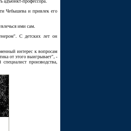
ть адъюнкт-профессора.
сти Чебышева и привлек его
увлечься ими сам.
енером". С детских лет он
менный интерес к вопросам
ика от этого выигрывает", -
 специалист производства,