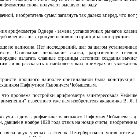
 арифмометры снова получают высшую награду.
ачной, изобретатель сумел заглянуть так далеко вперед, что вот 
ия арифмометра Однера - замена установочных рычагов клавиа
добавления - не затронули основного принципа конструкции.
ще не написана. Нет исследований, шаг за шагом устанавлива
ойств. Отдельные небольшие статьи, разрозненные сведе
 порядке излагать славные страницы летописи создания вычи
отим лишь рассказать о наиболее ярких примерах из увлекател
тройств прошлого наиболее оригинальной была конструкция 
механиком Пафнутием Львовичем Чебышевым.
, что проблема постройки арифмометра заинтересовала Чебыш
применении" известного уже нам изобретателя академика В. Я. 
ько учила дома арифметике маленького Пафнутия Чебышева, а
, давшей в ноябре 1828 года отзыв на новце счеты, изобретенн
а свела двух ученых в стенах Петербургского университета