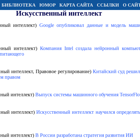
БИБЛИОТЕКА
ЮМОР
КАРТА САЙТА
ССЫЛКИ
О САЙ
Искусственный интеллект
енный интеллект)
Google опубликовал данные и модель маши
енный интеллект)
Компания Intel создала нейронный компью
опитающего
нный интеллект, Правовое регулирование)
Китайский суд решил
им правом
нный интеллект)
Выпуск системы машинного обучения TensorFlo
енный интеллект)
Искусственный интеллект научился определять
нный интеллект)
В России разработана стратегия развития ИИ