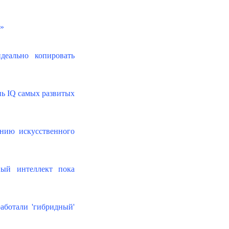
а»
деально копировать
нь IQ самых развитых
анию искусственного
ный интеллект пока
аботали 'гибридный'