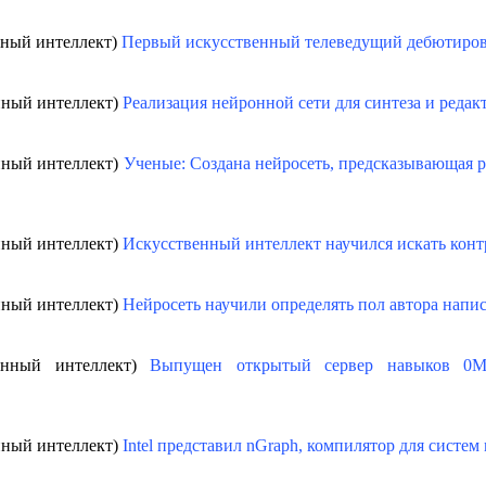
нный интеллект)
Первый искусственный телеведущий дебютиров
нный интеллект)
Реализация нейронной сети для синтеза и реда
нный интеллект)
Ученые: Создана нейросеть, предсказывающая р
нный интеллект)
Искусственный интеллект научился искать конт
нный интеллект)
Нейросеть научили определять пол автора напис
венный интеллект)
Выпущен открытый сервер навыков 0M
нный интеллект)
Intel представил nGraph, компилятор для систе