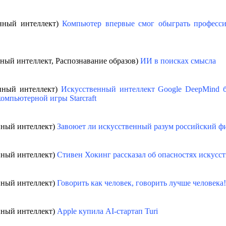
енный интеллект)
Компьютер впервые смог обыграть професси
нный интеллект, Распознавание образов)
ИИ в поисках смысла
енный интеллект)
Искусственный интеллект Google DeepMind б
омпьютерной игры Starcraft
нный интеллект)
Завоюет ли искусственный разум российский ф
нный интеллект)
Стивен Хокинг рассказал об опасностях искусс
нный интеллект)
Говорить как человек, говорить лучше человека!
нный интеллект)
Apple купила AI-стартап Turi