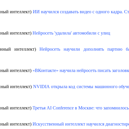
нный интеллект)
ИИ научился создавать видео с одного кадра. С
нный интеллект)
Нейросеть 'удалила' автомобили с улиц
венный интеллект)
Нейросеть научили дополнять партию б
нный интеллект)
«ВКонтакте» научила нейросеть писать заголовк
енный интеллект)
NVIDIA открыла код системы машинного обуч
нный интеллект)
Третья AI Conference в Москве: что запомнилось
нный интеллект)
Искусственный интеллект научился диагностиро