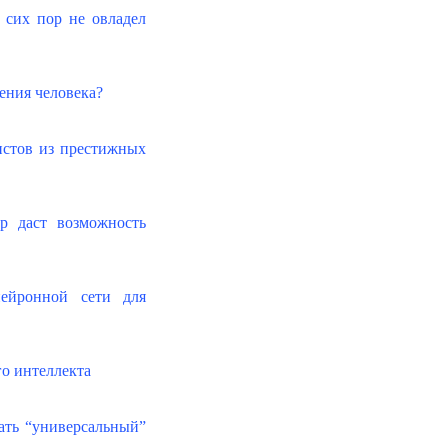
сих пор не овладел
ения человека?
стов из престижных
р даст возможность
нейронной сети для
го интеллекта
ать “универсальный”