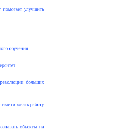
т помогает улучшить
ого обучения
верситет
т революции больших
 имитировать работу
ознавать объекты на