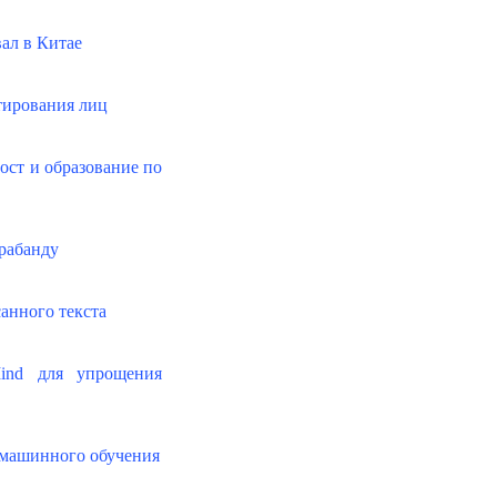
ал в Китае
ктирования лиц
ост и образование по
рабанду
анного текста
ind для упрощения
м машинного обучения