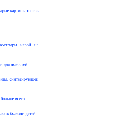
тарые картины теперь
ас-гитары игрой на
и для новостей
ения, синтезирующей
 больше всего
вать болезни детей