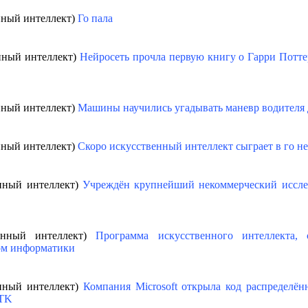
нный интеллект)
Го пала
енный интеллект)
Нейросеть прочла первую книгу о Гарри Потте
нный интеллект)
Машины научились угадывать маневр водителя 
нный интеллект)
Скоро искусственный интеллект сыграет в го н
енный интеллект)
Учреждён крупнейший некоммерческий иссле
венный интеллект)
Программа искусственного интеллекта, 
ом информатики
енный интеллект)
Компания Microsoft открыла код распределён
MTK