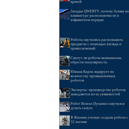
врачей
Загадка QWERTY: почему буквы на
клавиатуре расположены не в
алфавитном порядке
Роботы научились распознавать
предметы с помощью взгляда и
прикосновений
Смогут ли роботы-компаньоны
обрести популярность
Южная Корея лидирует по
количеству промышленных
роботов
Эксперты: производство роботов
замедляется из-за уязвимостей
Робот Boston Dynamics научился
делать сальто
В Японии ученые создали робота с
32 ногами