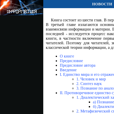
НОВОСТИ
Книга состоит из шести глав. В пе
В третьей главе излагаются основн
взаимосвязи информации и материи. В
последней - исследуется процесс на
книги, в частности включение первы
читателей. Поэтому для читателей, 
классической теории информации, а д
О книге
Предисловие
Предисловие автора
Введение
I. Единство мира и его отраже
1. Человек и мир
2. Синтез наук
3. Познание по анал
II. Противоречивое единство с
1. Диалектический х
а) Познание
б) Диалект
2. Метафизический с