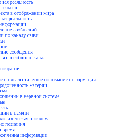
вная реальность
 и бытие
ъекта в отображении мира
ная реальность
и информации
учение сообщений
й по каналу связи
язи
ации
ение сообщения
ая способность канала
нообразие
ое и идеалестическое понимание информации
рядоченность материи
тема
ообщений в нервной системе
рма
ость
ации в памяти
хофизическая проблема
ие познания
и время
акопления информации