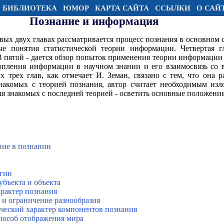
БИБЛИОТЕКА
ЮМОР
КАРТА САЙТА
ССЫЛКИ
О САЙ
Познание и информация
рвых двух главах рассматривается процесс познания в основном с
ые понятия статистической теории информации. Четвертая 
 пятой - дается обзор попыток применения теории информации 
копления информации в научном знании и его взаимосвязь со 
х трех глав, как отмечает И. Земан, связано с тем, что она 
знакомых с теорией познания, автор считает необходимым из
ля знакомых с последней теорией - осветить основные положени
ние в познании
огии
убъекта и объекта
арактер познания
 и ограничение разнообразия
ический характер компонентов познания
пособ отображения мира