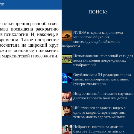
ТЕ
ПОИСК:
 точки зрения разнообразия.
глава посвящена раскрытию
NVIDIA открыла код системы
в психологии. И, наконец, в
машинного обучения,
временем. Такое построение
синтезирующей пейзажи по
рассчитана на широкий круг
наброскам
ложить основные положения
я марксистской гносеологии.
Использование нейронной сети для
восстановления повреждённых
изображений
Опубликована 54 редакция списка
самых высокопроизводительных
суперкомпьютеров
Искусственный интеллект научился
диагностировать болезни детей
ИИ научился создавать видео с
одного кадра. Старые картины
теперь можно сделать живыми
Нейросеть поставила диагноз
быстрее 15 лучших китайских