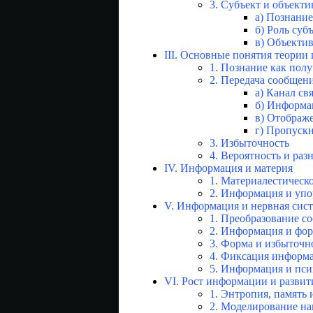
3. Субъект и объекти
а) Познание
б) Роль суб
в) Объектив
III. Основные понятия теори
1. Познание как пол
2. Передача сообщени
а) Канал св
б) Информ
в) Отображ
г) Пропускн
3. Избыточность
4. Вероятность и раз
IV. Информация и материя
1. Материалестическ
2. Информация и упо
V. Информация и нервная сис
1. Преобразование с
2. Информация и фо
3. Форма и избыточн
4. Фиксация информ
5. Информация и пси
VI. Рост информации и развит
1. Энтропия, память 
2. Моделирование н